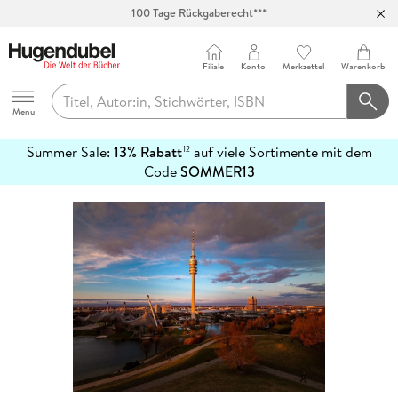
100 Tage Rückgaberecht***
Abholung in über 100 Filialen
Filiale
Konto
Merkzettel
Warenkorb
Hugendubel
Menu
Summer Sale:
13% Rabatt
auf viele Sortimente mit dem
12
mehr
Code
SOMMER13
erfahren