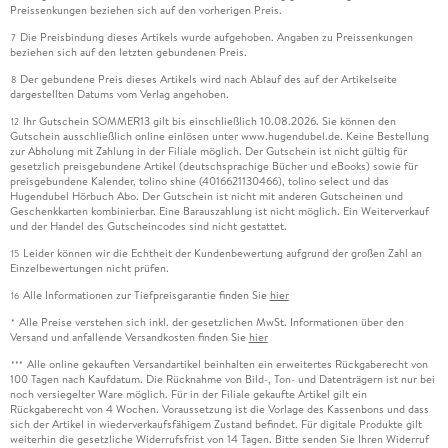
Preissenkungen beziehen sich auf den vorherigen Preis.
Die Preisbindung dieses Artikels wurde aufgehoben. Angaben zu Preissenkungen
7
beziehen sich auf den letzten gebundenen Preis.
Der gebundene Preis dieses Artikels wird nach Ablauf des auf der Artikelseite
8
dargestellten Datums vom Verlag angehoben.
Ihr Gutschein SOMMER13 gilt bis einschließlich 10.08.2026. Sie können den
12
Gutschein ausschließlich online einlösen unter www.hugendubel.de. Keine Bestellung
zur Abholung mit Zahlung in der Filiale möglich. Der Gutschein ist nicht gültig für
gesetzlich preisgebundene Artikel (deutschsprachige Bücher und eBooks) sowie für
preisgebundene Kalender, tolino shine (4016621130466), tolino select und das
Hugendubel Hörbuch Abo. Der Gutschein ist nicht mit anderen Gutscheinen und
Geschenkkarten kombinierbar. Eine Barauszahlung ist nicht möglich. Ein Weiterverkauf
und der Handel des Gutscheincodes sind nicht gestattet.
Leider können wir die Echtheit der Kundenbewertung aufgrund der großen Zahl an
15
Einzelbewertungen nicht prüfen.
Alle Informationen zur Tiefpreisgarantie finden Sie
hier
16
Alle Preise verstehen sich inkl. der gesetzlichen MwSt. Informationen über den
*
Versand und anfallende Versandkosten finden Sie
hier
Alle online gekauften Versandartikel beinhalten ein erweitertes Rückgaberecht von
***
100 Tagen nach Kaufdatum. Die Rücknahme von Bild-, Ton- und Datenträgern ist nur bei
noch versiegelter Ware möglich. Für in der Filiale gekaufte Artikel gilt ein
Rückgaberecht von 4 Wochen. Voraussetzung ist die Vorlage des Kassenbons und dass
sich der Artikel in wiederverkaufsfähigem Zustand befindet. Für digitale Produkte gilt
weiterhin die gesetzliche Widerrufsfrist von 14 Tagen. Bitte senden Sie Ihren Widerruf