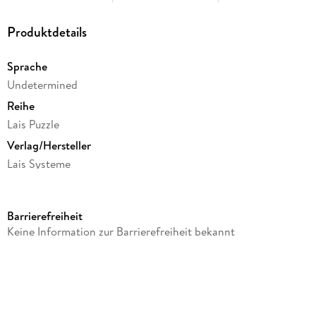
Produktdetails
Sprache
Undetermined
Reihe
Lais Puzzle
Verlag/Hersteller
Lais Systeme
Produktart
Spiel
Barrierefreiheit
Gewicht
Keine Information zur Barrierefreiheit bekannt
850 g
Größe (L/B/H)
56/270/373 mm
Sonstiges