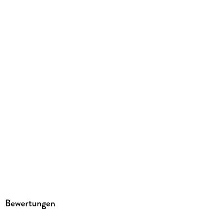
Sonstiges
In Schachtel
Artikelnr. Hersteller
27844
GTIN
4005556278442
Herstelleradresse
Ravensburger Verlag GmbH, Postfach 2460, 88194
Ravensburg, service@ravensburger.de
Bewertungen