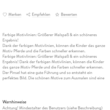
Merken
Empfehlen
Bewerten
Farbige Motivlinien: Größerer Malspaß & ein schöneres
Ergebnis!
Dank der farbigen Motivlinien, können die Kinder das ganze
Motiv Pferde und die Farben schneller erkennen.
Farbige Motivlinien: Größerer Malspaß & ein schöneres
Ergebnis! Dank der farbigen Motivlinien, können die Kinder
das ganze Motiv Pferde und die Farben schneller erkennen.
Der Pinsel hat eine gute Führung und so entsteht ein
perfektes Bild. Die schönen Motive zum Ausmalen sind eine
tolle Geschenkidee für Kinder ab 7 Jahren und eine schöne
Dekoration. In diesem Malset sind bereits 10 fertig gemischte
Acrylfarben enthalten. Verpackungsdesign kann abweichen.
Mit Malen nach Zahlen von Ravensburger lernen die Kinder
Warnhinweise
Flächen sorgfältig auszumalen, ihr Maltalent zu verbessern
Achtung! Mindestalter des Benutzers (siehe Beschreibung)