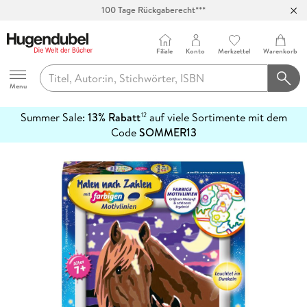
Abholung in über 100 Filialen
Filiale
Konto
Merkzettel
Warenkorb
Hugendubel
Menu
Summer Sale:
13% Rabatt
auf viele Sortimente mit dem
12
mehr
Code
SOMMER13
erfahren