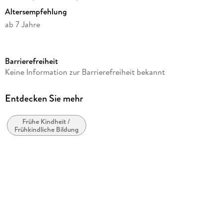
Altersempfehlung
ab 7 Jahre
Reihe
CreArt Malen nach Zahlen
Barrierefreiheit
Verlag/Hersteller
Keine Information zur Barrierefreiheit bekannt
Ravensburger Spieleverlag
Produktart
Entdecken Sie mehr
Spiel
Frühe Kindheit /
Schwierigkeitsgrad
Frühkindliche Bildung
Kinder - Anspruchsvoll
Puzzle-Motiv
Tierwelt
Gewicht
283 g
Größe (L/B/H)
221/162/45 mm