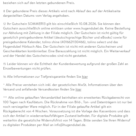
beziehen sich auf den letzten gebundenen Preis.
Der gebundene Preis dieses Artikels wird nach Ablauf des auf der Artikelseite
8
dargestellten Datums vom Verlag angehoben.
Ihr Gutschein SOMMER13 gilt bis einschließlich 10.08.2026. Sie können den
12
Gutschein ausschließlich online einlösen unter www.hugendubel.de. Keine Bestellung
zur Abholung mit Zahlung in der Filiale möglich. Der Gutschein ist nicht gültig für
gesetzlich preisgebundene Artikel (deutschsprachige Bücher und eBooks) sowie für
preisgebundene Kalender, tolino shine (4016621130466), tolino select und das
Hugendubel Hörbuch Abo. Der Gutschein ist nicht mit anderen Gutscheinen und
Geschenkkarten kombinierbar. Eine Barauszahlung ist nicht möglich. Ein Weiterverkauf
und der Handel des Gutscheincodes sind nicht gestattet.
Leider können wir die Echtheit der Kundenbewertung aufgrund der großen Zahl an
15
Einzelbewertungen nicht prüfen.
Alle Informationen zur Tiefpreisgarantie finden Sie
hier
16
Alle Preise verstehen sich inkl. der gesetzlichen MwSt. Informationen über den
*
Versand und anfallende Versandkosten finden Sie
hier
Alle online gekauften Versandartikel beinhalten ein erweitertes Rückgaberecht von
***
100 Tagen nach Kaufdatum. Die Rücknahme von Bild-, Ton- und Datenträgern ist nur bei
noch versiegelter Ware möglich. Für in der Filiale gekaufte Artikel gilt ein
Rückgaberecht von 4 Wochen. Voraussetzung ist die Vorlage des Kassenbons und dass
sich der Artikel in wiederverkaufsfähigem Zustand befindet. Für digitale Produkte gilt
weiterhin die gesetzliche Widerrufsfrist von 14 Tagen. Bitte senden Sie Ihren Widerruf
zu digitalen Produkten per Mail an info@hugendubel.de.