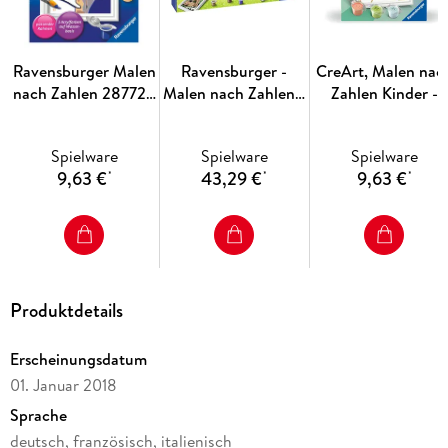
Vorlageblatt sind nützlich
Ravensburger Malen
Ravensburger -
CreArt, Malen nac
nach Zahlen 28772 -
Malen nach Zahlen -
Zahlen Kinder -
Nachteule - Kinder
Atelier Pferde
Süßes Hausschwei
ab 7 Jahren
Spielware
Spielware
Spielware
9,63 €
43,29 €
9,63 €
*
*
*
Produktdetails
Erscheinungsdatum
01. Januar 2018
Sprache
deutsch, französisch, italienisch