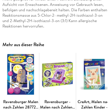
von Ravensburger lernen die Kinder Flächen sorgfältig
Aufsicht von Erwachsenen. Anweisung vor Gebrauch lesen,
auszumalen, ihr Maltalent zu verbessern sowie
befolgen und nachschlagebereit halten. Die Farben enthalten
feinmotorische Fähigkeiten zu entwickeln. Am Ende stehen
Reaktionsmasse aus 5-Chlor-2- methyl-2H-isothiazol-3-on
Freude, Stolz und ein Erfolgserlebnis, das die Lust am
und 2-Methyl-2H-isothiazol-3-on (3:1) Kann allergische
Weitermalen weckt. Die Motive sind altersgerecht in drei
Reaktionen hervorrufen.
Schwierigkeitsstufen umgesetzt: von einfachen Bildern mit
wenigen, großen Malflächen bis hin zu Bildern mit vielen,
kleinen Malflächen für Fortgeschrittene. Jedes Malset
Mehr aus dieser Reihe
enthält alles, was Künstler zum Malen brauchen und es ist
kein Mischen der Farben notwendig. Zusätzlich zur Maltafel,
zu den Farben und zum Pinsel, ist in diesem Malset
funkelnder Glitter enthalten. Sobald das Motiv fertig
ausgemalt ist, wird der Glitter angemischt und aufgetragen.
So entsteht wird das Motiv zum Glitzern gebracht. Das
Ravensburger Malen nach Zahlen Programm bietet eine
große Motivauswahl für Kinder und Erwachsene.
Ravensburger Malen
Ravensburger -
CreArt, Malen nac
nach Zahlen 28772 -
Malen nach Zahlen -
Zahlen Kinder -