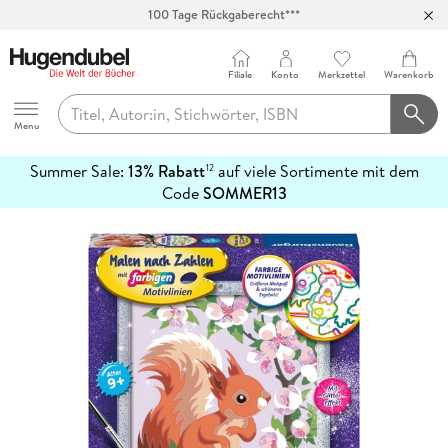
100 Tage Rückgaberecht***
Abholung in über 100 Filialen
Filiale
Konto
Merkzettel
Warenkorb
Hugendubel
Menu
Summer Sale:
13% Rabatt
auf viele Sortimente mit dem
12
mehr
Code
SOMMER13
erfahren