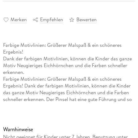
Merken
Empfehlen
Bewerten
Farbige Motivlinien: Größerer Malspaß & ein schöneres
Ergebnis!
Dank der farbigen Motivlinien, können die Kinder das ganze
Motiv Neugieriges Eichhörnchen und die Farben schneller
erkennen.
Farbige Motivlinien: Größerer Malspaß & ein schöneres
Ergebnis! Dank der farbigen Motivlinien, können die Kinder
das ganze Motiv Neugieriges Eichhörnchen und die Farben
schneller erkennen. Der Pinsel hat eine gute Führung und so
entsteht ein perfektes Bild. Die schönen Motive zum
Ausmalen sind eine tolle Geschenkidee für Kinder ab 9
Jahren und eine schöne Dekoration. In diesem Malset sind
bereits 15 fertig gemischte Acrylfarben enthalten.
Warnhinweise
Verpackungsdesign kann abweichen. Mit Malen nach Zahlen
Nicht geeignet für Kinder unter 7 Jahren. Benutzung unter