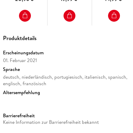
Tierliebhaber ab 6
Jahren,
Schreibtisch-
Organizer für
Kinder
Produktdetails
Erscheinungsdatum
01. Februar 2021
Sprache
deutsch, niederländisch, portugiesisch, italienisch, spanisch,
englisch, französisch
Altersempfehlung
von 6 bis 99 Jahren
Reihe
Barrierefreiheit
3D Puzzles (Ravensburger)
Keine Information zur Barrierefreiheit bekannt
Verlag/Hersteller