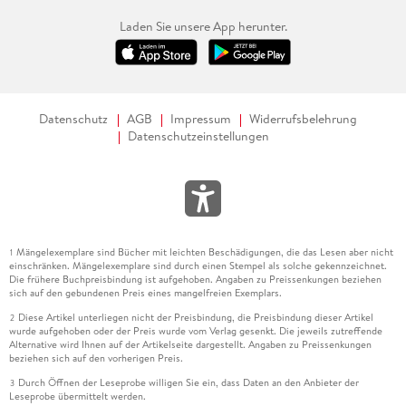
Laden Sie unsere App herunter.
Datenschutz
AGB
Impressum
Widerrufsbelehrung
Datenschutzeinstellungen
Mängelexemplare sind Bücher mit leichten Beschädigungen, die das Lesen aber nicht
1
einschränken. Mängelexemplare sind durch einen Stempel als solche gekennzeichnet.
Die frühere Buchpreisbindung ist aufgehoben. Angaben zu Preissenkungen beziehen
sich auf den gebundenen Preis eines mangelfreien Exemplars.
Diese Artikel unterliegen nicht der Preisbindung, die Preisbindung dieser Artikel
2
wurde aufgehoben oder der Preis wurde vom Verlag gesenkt. Die jeweils zutreffende
Alternative wird Ihnen auf der Artikelseite dargestellt. Angaben zu Preissenkungen
beziehen sich auf den vorherigen Preis.
Durch Öffnen der Leseprobe willigen Sie ein, dass Daten an den Anbieter der
3
Leseprobe übermittelt werden.