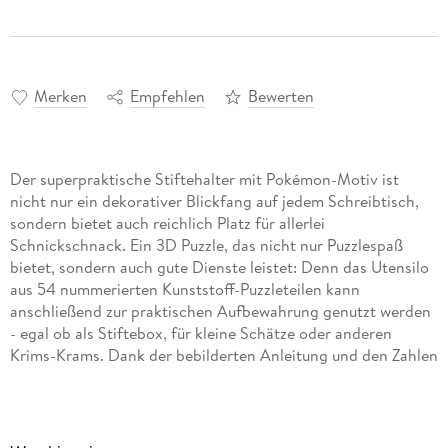
Merken
Empfehlen
Bewerten
Der superpraktische Stiftehalter mit Pokémon-Motiv ist
nicht nur ein dekorativer Blickfang auf jedem Schreibtisch,
sondern bietet auch reichlich Platz für allerlei
Schnickschnack. Ein 3D Puzzle, das nicht nur Puzzlespaß
bietet, sondern auch gute Dienste leistet: Denn das Utensilo
aus 54 nummerierten Kunststoff-Puzzleteilen kann
anschließend zur praktischen Aufbewahrung genutzt werden
- egal ob als Stiftebox, für kleine Schätze oder anderen
Krims-Krams. Dank der bebilderten Anleitung und den Zahlen
auf der Rückseite der gewölbten Puzzleteile ist das Puzzeln
des Organizers kinderleicht. Auch erwachsene 3D Puzzle-
Fans haben große Freude am Puzzeln dieses großartigen
Dekoobjekts mit reichlich Platz für Utensilien aller Art.