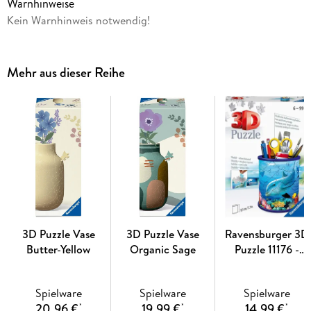
Warnhinweise
Kein Warnhinweis notwendig!
Mehr aus dieser Reihe
3D Puzzle Vase
3D Puzzle Vase
Ravensburger 3D
Butter-Yellow
Organic Sage
Puzzle 11176 -
Utensilo
Unterwasserwelt -
Spielware
Spielware
Spielware
54 Teile -
20,96 €
19,99 €
14,99 €
*
*
*
Stiftehalter für