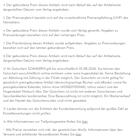
Der gebundene Preis dieses Artikels wird nach Ablauf des auf der Artikelseite
4
dargestellten Datums vom Verlag angehoben.
Der Preisvergleich bezieht sich auf die unverbindliche Preisempfehlung (UVP) des
5
Herstellers.
Der gebundene Preis dieses Artikels wurde vom Verlag gesenkt. Angaben zu
6
Preissenkungen beziehen sich auf den vorherigen Preis.
Die Preisbindung dieses Artikels wurde aufgehoben. Angaben zu Preissenkungen
7
beziehen sich auf den letzten gebundenen Preis.
Der gebundene Preis dieses Artikels wird nach Ablauf des auf der Artikelseite
8
dargestellten Datums vom Verlag angehoben.
Ihr Gutschein SOMMER13 gilt bis einschließlich 10.08.2026. Sie können den
12
Gutschein ausschließlich online einlösen unter www.hugendubel.de. Keine Bestellung
zur Abholung mit Zahlung in der Filiale möglich. Der Gutschein ist nicht gültig für
gesetzlich preisgebundene Artikel (deutschsprachige Bücher und eBooks) sowie für
preisgebundene Kalender, tolino shine (4016621130466), tolino select und das
Hugendubel Hörbuch Abo. Der Gutschein ist nicht mit anderen Gutscheinen und
Geschenkkarten kombinierbar. Eine Barauszahlung ist nicht möglich. Ein Weiterverkauf
und der Handel des Gutscheincodes sind nicht gestattet.
Leider können wir die Echtheit der Kundenbewertung aufgrund der großen Zahl an
15
Einzelbewertungen nicht prüfen.
Alle Informationen zur Tiefpreisgarantie finden Sie
hier
16
Alle Preise verstehen sich inkl. der gesetzlichen MwSt. Informationen über den
*
Versand und anfallende Versandkosten finden Sie
hier