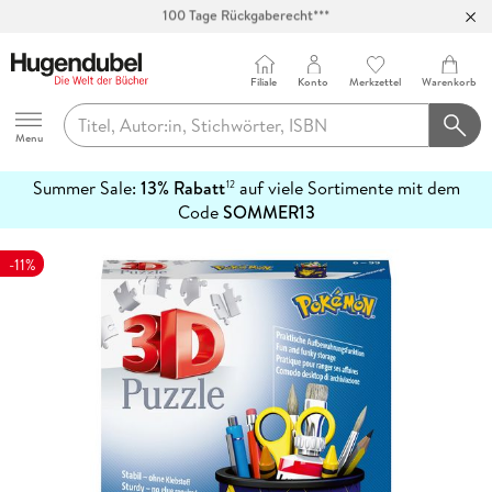
Abholung in über 100 Filialen
Filiale
Konto
Merkzettel
Warenkorb
Hugendubel
Menu
Summer Sale:
13% Rabatt
auf viele Sortimente mit dem
12
mehr
Code
SOMMER13
erfahren
-11%