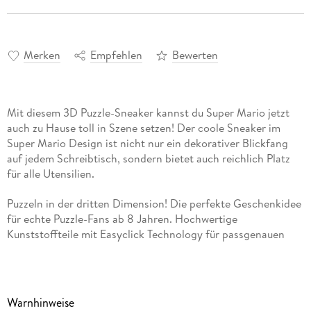
Merken
Empfehlen
Bewerten
Mit diesem 3D Puzzle-Sneaker kannst du Super Mario jetzt
auch zu Hause toll in Szene setzen! Der coole Sneaker im
Super Mario Design ist nicht nur ein dekorativer Blickfang
auf jedem Schreibtisch, sondern bietet auch reichlich Platz
für alle Utensilien.
Puzzeln in der dritten Dimension! Die perfekte Geschenkidee
für echte Puzzle-Fans ab 8 Jahren. Hochwertige
Kunststoffteile mit Easyclick Technology für passgenauen
Zusammenhalt - stabil, ganz ohne Klebstoff
Aus 108 hochwertigen Kunststoff-Puzzleteilen und 4
Zubehörteilen entsteht Stück für Stück ein praktischer
Warnhinweise
Stiftehalter - ein echter Hingucker in Super Mario-Optik und