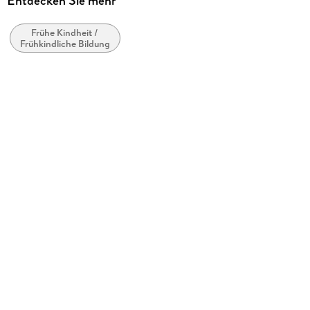
Entdecken Sie mehr
Rätsel
Frühe Kindheit /
Schwierigkeitsgrad
Frühkindliche Bildung
Kinder - Anspruchsvoll
Anzahl Teile
108
Puzzle-Motiv
Lizenzthemen
Gewicht
402 g
Größe (L/B/H)
277/192/69 mm
Artikelnr. Hersteller
11267
GTIN
4005556112678
Herstelleradresse