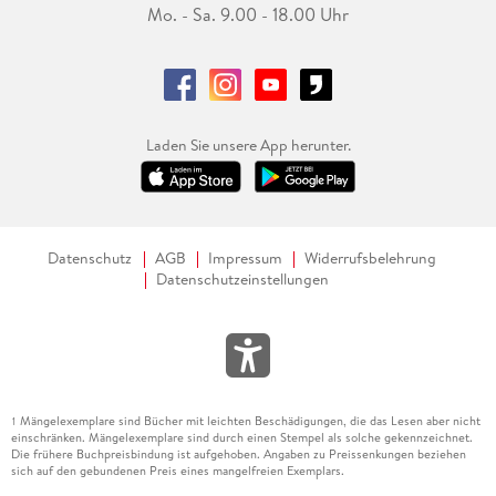
Mo. - Sa. 9.00 - 18.00 Uhr
Laden Sie unsere App herunter.
Datenschutz
AGB
Impressum
Widerrufsbelehrung
Datenschutzeinstellungen
Mängelexemplare sind Bücher mit leichten Beschädigungen, die das Lesen aber nicht
1
einschränken. Mängelexemplare sind durch einen Stempel als solche gekennzeichnet.
Die frühere Buchpreisbindung ist aufgehoben. Angaben zu Preissenkungen beziehen
sich auf den gebundenen Preis eines mangelfreien Exemplars.