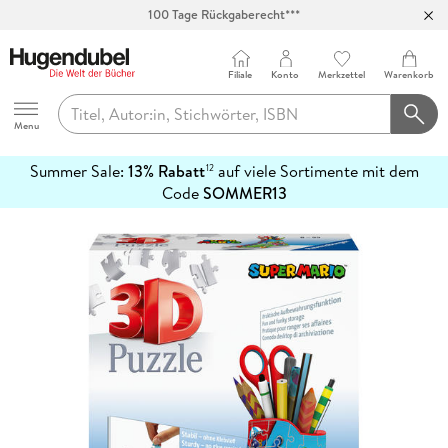
100 Tage Rückgaberecht***
Abholung in über 100 Filialen
Filiale
Konto
Merkzettel
Warenkorb
Hugendubel
Menu
Summer Sale:
13% Rabatt
auf viele Sortimente mit dem
12
mehr
Code
SOMMER13
erfahren