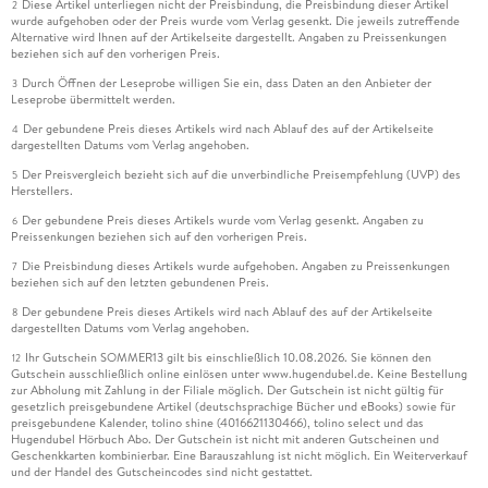
Diese Artikel unterliegen nicht der Preisbindung, die Preisbindung dieser Artikel
2
wurde aufgehoben oder der Preis wurde vom Verlag gesenkt. Die jeweils zutreffende
Alternative wird Ihnen auf der Artikelseite dargestellt. Angaben zu Preissenkungen
beziehen sich auf den vorherigen Preis.
Durch Öffnen der Leseprobe willigen Sie ein, dass Daten an den Anbieter der
3
Leseprobe übermittelt werden.
Der gebundene Preis dieses Artikels wird nach Ablauf des auf der Artikelseite
4
dargestellten Datums vom Verlag angehoben.
Der Preisvergleich bezieht sich auf die unverbindliche Preisempfehlung (UVP) des
5
Herstellers.
Der gebundene Preis dieses Artikels wurde vom Verlag gesenkt. Angaben zu
6
Preissenkungen beziehen sich auf den vorherigen Preis.
Die Preisbindung dieses Artikels wurde aufgehoben. Angaben zu Preissenkungen
7
beziehen sich auf den letzten gebundenen Preis.
Der gebundene Preis dieses Artikels wird nach Ablauf des auf der Artikelseite
8
dargestellten Datums vom Verlag angehoben.
Ihr Gutschein SOMMER13 gilt bis einschließlich 10.08.2026. Sie können den
12
Gutschein ausschließlich online einlösen unter www.hugendubel.de. Keine Bestellung
zur Abholung mit Zahlung in der Filiale möglich. Der Gutschein ist nicht gültig für
gesetzlich preisgebundene Artikel (deutschsprachige Bücher und eBooks) sowie für
preisgebundene Kalender, tolino shine (4016621130466), tolino select und das
Hugendubel Hörbuch Abo. Der Gutschein ist nicht mit anderen Gutscheinen und
Geschenkkarten kombinierbar. Eine Barauszahlung ist nicht möglich. Ein Weiterverkauf
und der Handel des Gutscheincodes sind nicht gestattet.