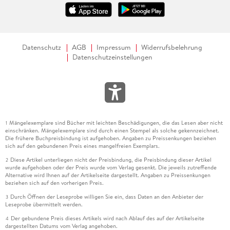
Datenschutz
AGB
Impressum
Widerrufsbelehrung
Datenschutzeinstellungen
Mängelexemplare sind Bücher mit leichten Beschädigungen, die das Lesen aber nicht
1
einschränken. Mängelexemplare sind durch einen Stempel als solche gekennzeichnet.
Die frühere Buchpreisbindung ist aufgehoben. Angaben zu Preissenkungen beziehen
sich auf den gebundenen Preis eines mangelfreien Exemplars.
Diese Artikel unterliegen nicht der Preisbindung, die Preisbindung dieser Artikel
2
wurde aufgehoben oder der Preis wurde vom Verlag gesenkt. Die jeweils zutreffende
Alternative wird Ihnen auf der Artikelseite dargestellt. Angaben zu Preissenkungen
beziehen sich auf den vorherigen Preis.
Durch Öffnen der Leseprobe willigen Sie ein, dass Daten an den Anbieter der
3
Leseprobe übermittelt werden.
Der gebundene Preis dieses Artikels wird nach Ablauf des auf der Artikelseite
4
dargestellten Datums vom Verlag angehoben.