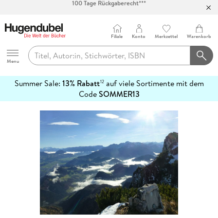
Abholung in über 100 Filialen
Filiale
Konto
Merkzettel
Warenkorb
Hugendubel
Menu
Summer Sale:
13% Rabatt
auf viele Sortimente mit dem
12
mehr
Code
SOMMER13
erfahren