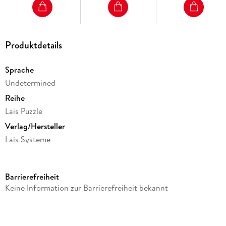
Produktdetails
Sprache
Undetermined
Reihe
Lais Puzzle
Verlag/Hersteller
Lais Systeme
Produktart
Spiel
Barrierefreiheit
Gewicht
Keine Information zur Barrierefreiheit bekannt
550 g
Größe (L/B/H)
233/233/336 mm