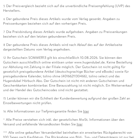
Der Preisvergleich bezieht sich auf die unverbindliche Preisempfehlung (UVP) des
5
Herstellers.
Der gebundene Preis dieses Artikels wurde vom Verlag gesenkt. Angaben zu
6
Preissenkungen beziehen sich auf den vorherigen Preis.
Die Preisbindung dieses Artikels wurde aufgehoben. Angaben zu Preissenkungen
7
beziehen sich auf den letzten gebundenen Preis.
Der gebundene Preis dieses Artikels wird nach Ablauf des auf der Artikelseite
8
dargestellten Datums vom Verlag angehoben.
Ihr Gutschein SOMMER13 gilt bis einschließlich 10.08.2026. Sie können den
12
Gutschein ausschließlich online einlösen unter www.hugendubel.de. Keine Bestellung
zur Abholung mit Zahlung in der Filiale möglich. Der Gutschein ist nicht gültig für
gesetzlich preisgebundene Artikel (deutschsprachige Bücher und eBooks) sowie für
preisgebundene Kalender, tolino shine (4016621130466), tolino select und das
Hugendubel Hörbuch Abo. Der Gutschein ist nicht mit anderen Gutscheinen und
Geschenkkarten kombinierbar. Eine Barauszahlung ist nicht möglich. Ein Weiterverkauf
und der Handel des Gutscheincodes sind nicht gestattet.
Leider können wir die Echtheit der Kundenbewertung aufgrund der großen Zahl an
15
Einzelbewertungen nicht prüfen.
Alle Informationen zur Tiefpreisgarantie finden Sie
hier
16
Alle Preise verstehen sich inkl. der gesetzlichen MwSt. Informationen über den
*
Versand und anfallende Versandkosten finden Sie
hier
Alle online gekauften Versandartikel beinhalten ein erweitertes Rückgaberecht von
***
100 Tagen nach Kaufdatum. Die Rücknahme von Bild-, Ton- und Datenträgern ist nur bei