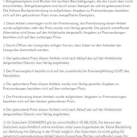
Mängelexemplare sind Bücher mit leichten Beschädigungen, die das Lesen aber nicht
1
einschränken. Mängelexemplare sind durch einen Stempel als solche gekennzeichnet.
Die frühere Buchpreisbindung ist aufgehoben. Angaben zu Preissenkungen beziehen
sich auf den gebundenen Preis eines mangelfreien Exemplars.
Diese Artikel unterliegen nicht der Preisbindung, die Preisbindung dieser Artikel
2
wurde aufgehoben oder der Preis wurde vom Verlag gesenkt. Die jeweils zutreffende
Alternative wird Ihnen auf der Artikelseite dargestellt. Angaben zu Preissenkungen
beziehen sich auf den vorherigen Preis.
Durch Öffnen der Leseprobe willigen Sie ein, dass Daten an den Anbieter der
3
Leseprobe übermittelt werden.
Der gebundene Preis dieses Artikels wird nach Ablauf des auf der Artikelseite
4
dargestellten Datums vom Verlag angehoben.
Der Preisvergleich bezieht sich auf die unverbindliche Preisempfehlung (UVP) des
5
Herstellers.
Der gebundene Preis dieses Artikels wurde vom Verlag gesenkt. Angaben zu
6
Preissenkungen beziehen sich auf den vorherigen Preis.
Die Preisbindung dieses Artikels wurde aufgehoben. Angaben zu Preissenkungen
7
beziehen sich auf den letzten gebundenen Preis.
Der gebundene Preis dieses Artikels wird nach Ablauf des auf der Artikelseite
8
dargestellten Datums vom Verlag angehoben.
Ihr Gutschein SOMMER13 gilt bis einschließlich 10.08.2026. Sie können den
12
Gutschein ausschließlich online einlösen unter www.hugendubel.de. Keine Bestellung
zur Abholung mit Zahlung in der Filiale möglich. Der Gutschein ist nicht gültig für
gesetzlich preisgebundene Artikel (deutschsprachige Bücher und eBooks) sowie für