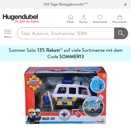
100 Tage Rückgaberecht***
Abholung in über 100 Filialen
Filiale
Konto
Merkzettel
Warenkorb
Hugendubel
Menu
Summer Sale:
13% Rabatt
auf viele Sortimente mit dem
12
mehr
Code
SOMMER13
erfahren