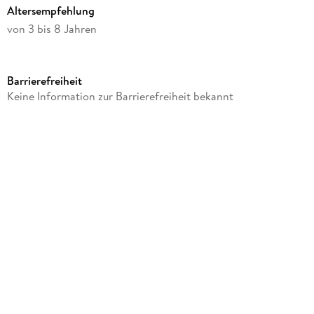
Altersempfehlung
von 3 bis 8 Jahren
Reihe
Feuerwehrmann Sam
Barrierefreiheit
Verlag/Hersteller
Keine Information zur Barrierefreiheit bekannt
Simba Toys
Produktart
Spiel
Gewicht
531 g
Größe (L/B/H)
28/17/15 mm
Artikelnr. Hersteller
109251096
GTIN
4006592066277