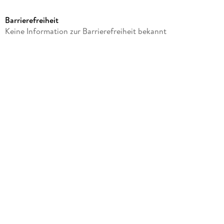
small foot
Barrierefreiheit
Produktart
Keine Information zur Barrierefreiheit bekannt
Spiel
Gewicht
2880 g
Größe (L/B/H)
640/380/360 mm
Artikelnr. Hersteller
11610
GTIN
4020972116109