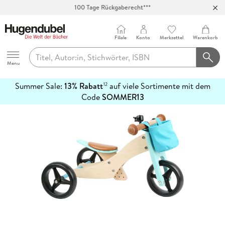
100 Tage Rückgaberecht***
Abholung in über 100 Filialen
Filiale
Konto
Merkzettel
Warenkorb
Hugendubel
Menu
Summer Sale:
13% Rabatt
auf viele Sortimente mit dem
12
mehr
Code
SOMMER13
erfahren