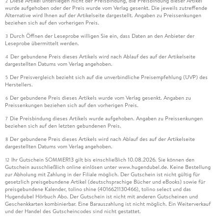
Diese Artikel unterliegen nicht der Preisbindung, die Preisbindung dieser Artikel
2
wurde aufgehoben oder der Preis wurde vom Verlag gesenkt. Die jeweils zutreffende
Alternative wird Ihnen auf der Artikelseite dargestellt. Angaben zu Preissenkungen
beziehen sich auf den vorherigen Preis.
Durch Öffnen der Leseprobe willigen Sie ein, dass Daten an den Anbieter der
3
Leseprobe übermittelt werden.
Der gebundene Preis dieses Artikels wird nach Ablauf des auf der Artikelseite
4
dargestellten Datums vom Verlag angehoben.
Der Preisvergleich bezieht sich auf die unverbindliche Preisempfehlung (UVP) des
5
Herstellers.
Der gebundene Preis dieses Artikels wurde vom Verlag gesenkt. Angaben zu
6
Preissenkungen beziehen sich auf den vorherigen Preis.
Die Preisbindung dieses Artikels wurde aufgehoben. Angaben zu Preissenkungen
7
beziehen sich auf den letzten gebundenen Preis.
Der gebundene Preis dieses Artikels wird nach Ablauf des auf der Artikelseite
8
dargestellten Datums vom Verlag angehoben.
Ihr Gutschein SOMMER13 gilt bis einschließlich 10.08.2026. Sie können den
12
Gutschein ausschließlich online einlösen unter www.hugendubel.de. Keine Bestellung
zur Abholung mit Zahlung in der Filiale möglich. Der Gutschein ist nicht gültig für
gesetzlich preisgebundene Artikel (deutschsprachige Bücher und eBooks) sowie für
preisgebundene Kalender, tolino shine (4016621130466), tolino select und das
Hugendubel Hörbuch Abo. Der Gutschein ist nicht mit anderen Gutscheinen und
Geschenkkarten kombinierbar. Eine Barauszahlung ist nicht möglich. Ein Weiterverkauf
und der Handel des Gutscheincodes sind nicht gestattet.