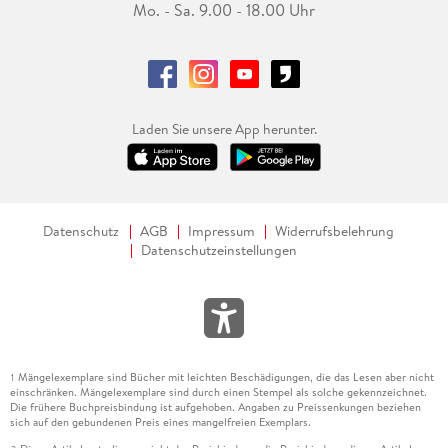
Mo. - Sa. 9.00 - 18.00 Uhr
Laden Sie unsere App herunter.
Datenschutz
AGB
Impressum
Widerrufsbelehrung
Datenschutzeinstellungen
Mängelexemplare sind Bücher mit leichten Beschädigungen, die das Lesen aber nicht
1
einschränken. Mängelexemplare sind durch einen Stempel als solche gekennzeichnet.
Die frühere Buchpreisbindung ist aufgehoben. Angaben zu Preissenkungen beziehen
sich auf den gebundenen Preis eines mangelfreien Exemplars.