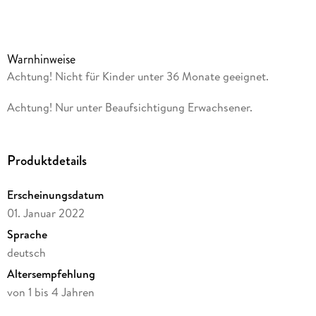
Lenkertasche, Gummigriffe, unkaputtbare EVA-Softbereifung
und ein gepolsterter Sitz sorgen für Fahrspaß!
Erst dreirädrig, dann zweirädrig!
Warnhinweise
Das ist die perfekte Vorbereitung auf das Fahrradfahren
Achtung! Nicht für Kinder unter 36 Monate geeignet.
ohne Stützräder. Laufräder und Trikes schulen wie kein
anderes Kinderfahrzeug Motorik, Gleichgewicht und
Achtung! Nur unter Beaufsichtigung Erwachsener.
Koordination - und das ganz individuell! Der Rahmen ist in
zwei Varianten montierbar.
Produktdetails
Erscheinungsdatum
01. Januar 2022
Sprache
deutsch
Altersempfehlung
von 1 bis 4 Jahren
Verlag/Hersteller