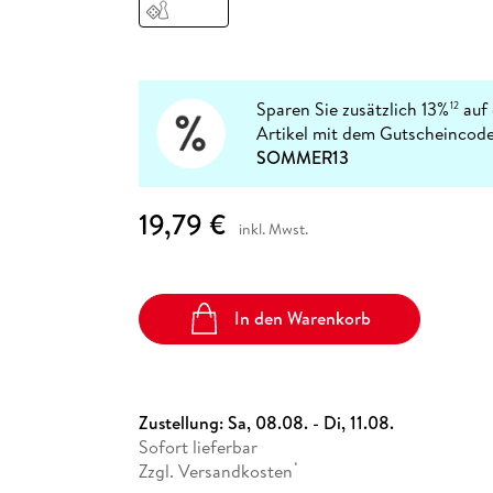
Fremdsprachige Bücher
n Lernhilfen
 Jugendbücher
eiber
Hörbuch Downloads im Bundle
cher
 Vergleich
 Puzzlezubehör
Lernen
New Adult
STABILO
Taschenbücher
hilfen
hriller
 Backen
er
lender
Ratgeber
op
hriller
Romance
Sparen Sie zusätzlich 13%
auf 
12
Sachbücher
Artikel mit dem Gutscheincode
precher:innen
SOMMER13
Science Fiction
Fremdsprachige Bücher
19,79 €
inkl. Mwst.
In den Warenkorb
Zustellung:
Sa, 08.08. - Di, 11.08.
Sofort lieferbar
Zzgl. Versandkosten
*