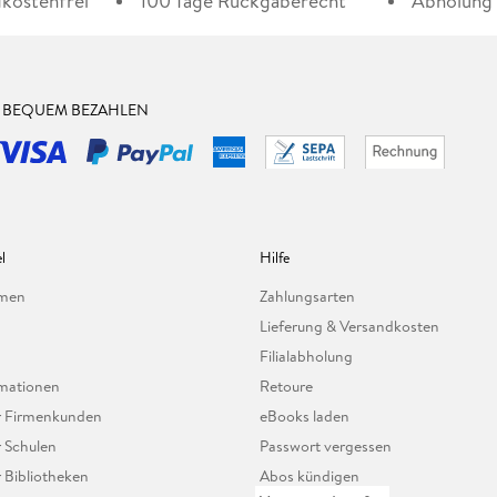
kostenfrei*
100 Tage Rückgaberecht***
Abholung i
& BEQUEM BEZAHLEN
l
Hilfe
hmen
Zahlungsarten
Lieferung & Versandkosten
Filialabholung
mationen
Retoure
ür Firmenkunden
eBooks laden
r Schulen
Passwort vergessen
r Bibliotheken
Abos kündigen