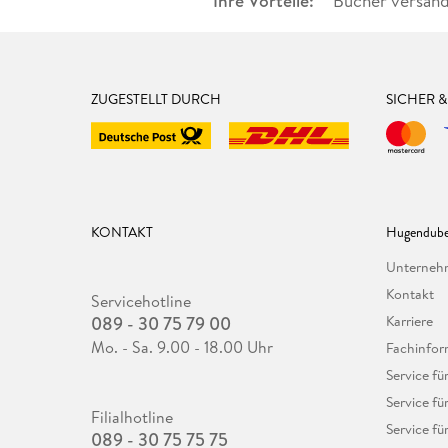
Ihre Vorteile:
Bücher versand
ZUGESTELLT DURCH
SICHER 
KONTAKT
Hugendube
Unterne
Kontakt
Servicehotline
089 - 30 75 79 00
Karriere
Mo. - Sa. 9.00 - 18.00 Uhr
Fachinfor
Service f
Service fü
Filialhotline
Service fü
089 - 30 75 75 75