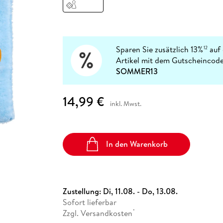
Fremdsprachige Bücher
n Lernhilfen
 Jugendbücher
eiber
Hörbuch Downloads im Bundle
cher
 Vergleich
 Puzzlezubehör
Lernen
New Adult
STABILO
Taschenbücher
hilfen
hriller
 Backen
er
lender
Ratgeber
op
hriller
Romance
Sparen Sie zusätzlich 13%
auf 
12
Sachbücher
Artikel mit dem Gutscheincode
precher:innen
SOMMER13
Science Fiction
Fremdsprachige Bücher
14,99 €
inkl. Mwst.
In den Warenkorb
Zustellung:
Di, 11.08. - Do, 13.08.
Sofort lieferbar
Zzgl. Versandkosten
*