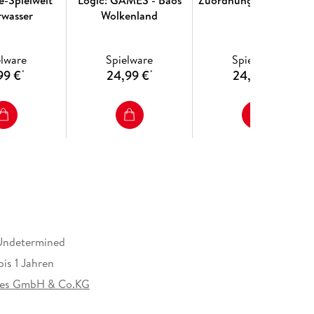
e-Spielwelt
Logic! GAMES - Baos
Zuordnungsspiel Stabix
rwasser
Wolkenland
elware
Spielware
Spielware
99 €
24,99 €
24,99 €
*
*
*
Undetermined
is 1 Jahren
es GmbH & Co.KG