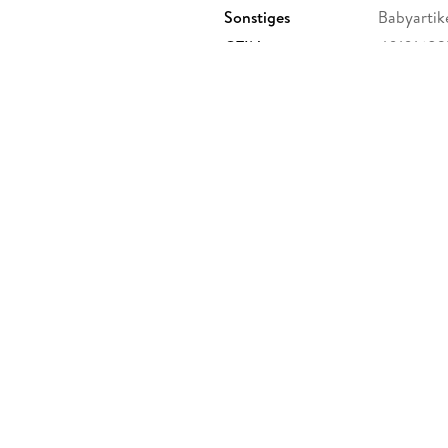
Sonstiges
Babyartik
GTIN
40101682
8 - 38, 96476 Bad-Rodach,