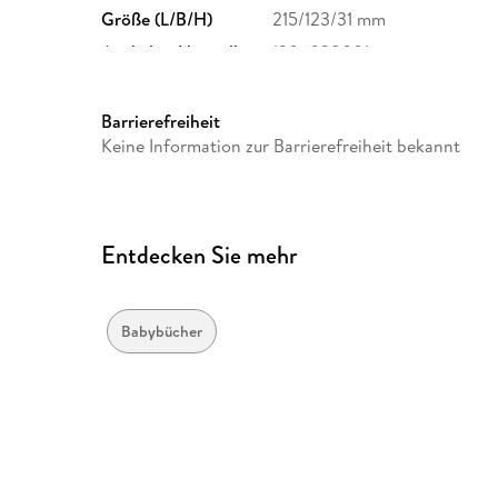
Größe (L/B/H)
215/123/31 mm
Artikelnr. Hersteller
1306028001
Herstelleradresse
HABA, August-Grosch-Str. 2
service@haba.de
Barrierefreiheit
Keine Information zur Barrierefreiheit bekannt
Entdecken Sie mehr
Babybücher