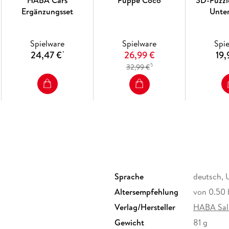
HABA Cars
Puppe Coco
3D-Puzzl
Ergänzungsset
Unte
Spielware
Spielware
Spi
24,47 €
26,99 €
19,
*
5
32,99 €
Sprache
deutsch, 
Altersempfehlung
von 0.50 b
Verlag/Hersteller
HABA Sal
Gewicht
81 g