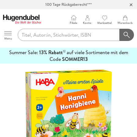
100 Tage Rückgaberecht***
Abholung in über 100 Filialen
Filiale
Konto
Merkzettel
Warenkorb
Hugendubel
Menu
Summer Sale:
13% Rabatt
auf viele Sortimente mit dem
12
mehr
Code
SOMMER13
erfahren