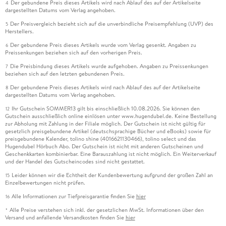
Der gebundene Preis dieses Artikels wird nach Ablauf des auf der Artikelseite
4
dargestellten Datums vom Verlag angehoben.
Der Preisvergleich bezieht sich auf die unverbindliche Preisempfehlung (UVP) des
5
Herstellers.
Der gebundene Preis dieses Artikels wurde vom Verlag gesenkt. Angaben zu
6
Preissenkungen beziehen sich auf den vorherigen Preis.
Die Preisbindung dieses Artikels wurde aufgehoben. Angaben zu Preissenkungen
7
beziehen sich auf den letzten gebundenen Preis.
Der gebundene Preis dieses Artikels wird nach Ablauf des auf der Artikelseite
8
dargestellten Datums vom Verlag angehoben.
Ihr Gutschein SOMMER13 gilt bis einschließlich 10.08.2026. Sie können den
12
Gutschein ausschließlich online einlösen unter www.hugendubel.de. Keine Bestellung
zur Abholung mit Zahlung in der Filiale möglich. Der Gutschein ist nicht gültig für
gesetzlich preisgebundene Artikel (deutschsprachige Bücher und eBooks) sowie für
preisgebundene Kalender, tolino shine (4016621130466), tolino select und das
Hugendubel Hörbuch Abo. Der Gutschein ist nicht mit anderen Gutscheinen und
Geschenkkarten kombinierbar. Eine Barauszahlung ist nicht möglich. Ein Weiterverkauf
und der Handel des Gutscheincodes sind nicht gestattet.
Leider können wir die Echtheit der Kundenbewertung aufgrund der großen Zahl an
15
Einzelbewertungen nicht prüfen.
Alle Informationen zur Tiefpreisgarantie finden Sie
hier
16
Alle Preise verstehen sich inkl. der gesetzlichen MwSt. Informationen über den
*
Versand und anfallende Versandkosten finden Sie
hier