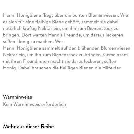
Hanni Honigbiene fliegt über die bunten Blumenwiesen. Wie
es sich für eine fleißige Biene gehört, sammelt sie dabei
natürlich kräftig Nektar ein, um ihn zum Bienenstock zu
bringen. Dort warten Hannis Freunde, um daraus leckeren
süßen Honig zu machen. Wer
Hanni Honigbiene sammelt auf den blühenden Blumenwiesen
Nektar ein, um ihn zum Bienenstock zu bringen. Gemeinsam
mit ihren Freundinnen macht sie darus leckeren, süßen
Honig. Dabei brauchen die fleißigen Bienen die Hilfe der
Kinder, denn das ganze Honigglas soll voll werden. Hanni
Honigbiene ist ein kooperatives Würfelspiel aus der beliebten
Serie Meine ersten Spiele von HABA für Kinder ab 2 Jahren.
Die Spiele werden von HABA gemeinsam mit Pädagogen und
Warnhinweise
Spieleautoren speziell für Kleinkinder entwickelt und fördern
Kein Warnhinweis erforderlich
die frühkindliche Entwicklung.
Inhalt:
Mehr aus dieser Reihe
1 3D-Bienenstock, 1 Hanni Honigbiene, 10 Blütenplättchen, 1