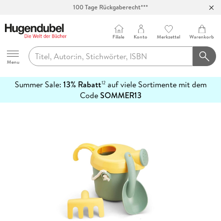
100 Tage Rückgaberecht***
Abholung in über 100 Filialen
Filiale
Konto
Merkzettel
Warenkorb
Hugendubel
Menu
Summer Sale:
13% Rabatt
auf viele Sortimente mit dem
12
mehr
Code
SOMMER13
erfahren