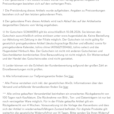
Preissenkungen beziehen sich auf den vorherigen Preis.
Die Preisbindung dieses Artikels wurde aufgehoben. Angaben zu Preissenkungen
7
beziehen sich auf den letzten gebundenen Preis.
Der gebundene Preis dieses Artikels wird nach Ablauf des auf der Artikelseite
8
dargestellten Datums vom Verlag angehoben.
Ihr Gutschein SOMMER13 gilt bis einschließlich 10.08.2026. Sie können den
12
Gutschein ausschließlich online einlösen unter www.hugendubel.de. Keine Bestellung
zur Abholung mit Zahlung in der Filiale möglich. Der Gutschein ist nicht gültig für
gesetzlich preisgebundene Artikel (deutschsprachige Bücher und eBooks) sowie für
preisgebundene Kalender, tolino shine (4016621130466), tolino select und das
Hugendubel Hörbuch Abo. Der Gutschein ist nicht mit anderen Gutscheinen und
Geschenkkarten kombinierbar. Eine Barauszahlung ist nicht möglich. Ein Weiterverkauf
und der Handel des Gutscheincodes sind nicht gestattet.
Leider können wir die Echtheit der Kundenbewertung aufgrund der großen Zahl an
15
Einzelbewertungen nicht prüfen.
Alle Informationen zur Tiefpreisgarantie finden Sie
hier
16
Alle Preise verstehen sich inkl. der gesetzlichen MwSt. Informationen über den
*
Versand und anfallende Versandkosten finden Sie
hier
Alle online gekauften Versandartikel beinhalten ein erweitertes Rückgaberecht von
***
100 Tagen nach Kaufdatum. Die Rücknahme von Bild-, Ton- und Datenträgern ist nur bei
noch versiegelter Ware möglich. Für in der Filiale gekaufte Artikel gilt ein
Rückgaberecht von 4 Wochen. Voraussetzung ist die Vorlage des Kassenbons und dass
sich der Artikel in wiederverkaufsfähigem Zustand befindet. Für digitale Produkte gilt
weiterhin die gesetzliche Widerrufsfrist von 14 Tagen. Bitte senden Sie Ihren Widerruf