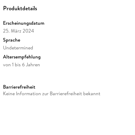
Produktdetails
Erscheinungsdatum
25. März 2024
Sprache
Undetermined
Altersempfehlung
von 1 bis 6 Jahren
Verlag/Hersteller
Viking Toys
Barrierefreiheit
Produktart
Keine Information zur Barrierefreiheit bekannt
Spiel
Gewicht
469 g
Größe (L/B/H)
160/230/300 mm