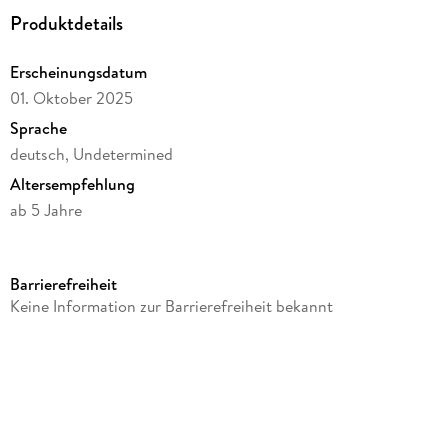
Produktdetails
Erscheinungsdatum
01. Oktober 2025
Sprache
deutsch, Undetermined
Altersempfehlung
ab 5 Jahre
Reihe
HABA
Barrierefreiheit
Verlag/Hersteller
Keine Information zur Barrierefreiheit bekannt
HABA Sales GmbH & Co.KG
Produktart
Spiel
Gewicht
548 g