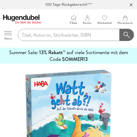
Abholung in über 100 Filialen
Filiale
Konto
Merkzettel
Warenkorb
Hugendubel
Menu
Summer Sale:
13% Rabatt
auf viele Sortimente mit dem
12
mehr
Code
SOMMER13
erfahren