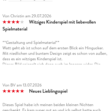
Von Christin
am
29.07.2026
Witziges Kinderspiel mit liebevollen
Spielmaterial
**Gestaltung und Spielmaterial**
Watt geht ab ist schon auf dem ersten Blick ein Hingucker.
Mit niedlichen und buntem Design zeigt es schon von außen,
dass es ein witziges Kinderspiel ist.
Dieses Bild spiegelt sich dann auch im Inneren wider. Die
Schachtel lässt sich zur Spielfläche umbauen und die Figuren
sind hochwertig gestaltet und können auch mal runterfallen,
ohne, dass etwas kaputtgeht. Die Welle gleitet ebenfalls gut
Von BV
am
13.07.2026
über das Spielfeld, sodass man mit (Schaden-)Freude die
Neues Lieblingsspiel
Wattwürmer wegschieben kann.
**Spielidee und Funfaktor**
Dieses Spiel habe ich meinen beiden kleinen Nichten
Die Grundidee ist , wie der Name schon, sagt das Watt. Die
geschenkt. Es kam super gut an und ich selbst hatte auch