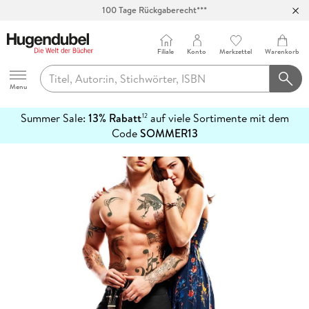
100 Tage Rückgaberecht***
Abholung in über 100 Filialen
Filiale
Konto
Merkzettel
Warenkorb
Hugendubel
Menu
Summer Sale:
13% Rabatt
auf viele Sortimente mit dem
12
mehr
Code
SOMMER13
erfahren