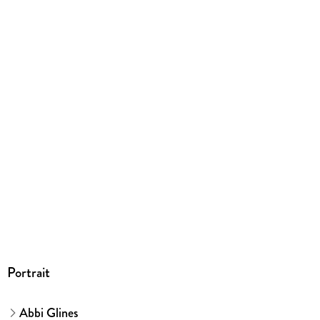
208/139/27 mm
ISBN
9781481420747
Portrait
Abbi Glines