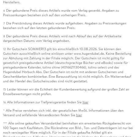
Herstellers.
Der gebundene Preis dieses Artikels wurde vom Verlag gesenkt. Angaben zu
6
Preissenkungen beziehen sich auf den vorherigen Preis.
Die Preisbindung dieses Artikels wurde aufgehoben. Angaben zu Preissenkungen
7
beziehen sich auf den letzten gebundenen Preis.
Der gebundene Preis dieses Artikels wird nach Ablauf des auf der Artikelseite
8
dargestellten Datums vom Verlag angehoben.
Ihr Gutschein SOMMER13 gilt bis einschließlich 10.08.2026. Sie können den
12
Gutschein ausschließlich online einlösen unter www.hugendubel.de. Keine Bestellung
zur Abholung mit Zahlung in der Filiale möglich. Der Gutschein ist nicht gültig für
gesetzlich preisgebundene Artikel (deutschsprachige Bücher und eBooks) sowie für
preisgebundene Kalender, tolino shine (4016621130466), tolino select und das
Hugendubel Hörbuch Abo. Der Gutschein ist nicht mit anderen Gutscheinen und
Geschenkkarten kombinierbar. Eine Barauszahlung ist nicht möglich. Ein Weiterverkauf
und der Handel des Gutscheincodes sind nicht gestattet.
Leider können wir die Echtheit der Kundenbewertung aufgrund der großen Zahl an
15
Einzelbewertungen nicht prüfen.
Alle Informationen zur Tiefpreisgarantie finden Sie
hier
16
Alle Preise verstehen sich inkl. der gesetzlichen MwSt. Informationen über den
*
Versand und anfallende Versandkosten finden Sie
hier
Alle online gekauften Versandartikel beinhalten ein erweitertes Rückgaberecht von
***
100 Tagen nach Kaufdatum. Die Rücknahme von Bild-, Ton- und Datenträgern ist nur bei
noch versiegelter Ware möglich. Für in der Filiale gekaufte Artikel gilt ein