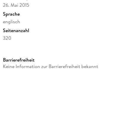
26. Mai 2015
Sprache
englisch
Seitenanzahl
320
Altersempfehlung
von 15 bis 17 Jahren
Barrierefreiheit
Autor/Autorin
Keine Information zur Barrierefreiheit bekannt
Abbi Glines
Verlag/Hersteller
Simon & Schuster Books for Young Readers
Produktart
kartoniert
Gewicht
272 g
Größe (L/B/H)