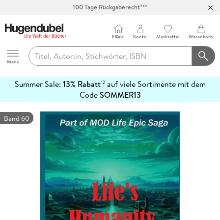
Abholung in über 100 Filialen
Filiale
Konto
Merkzettel
Warenkorb
Hugendubel
Menu
Summer Sale:
13% Rabatt
auf viele Sortimente mit dem
12
mehr
Code
SOMMER13
erfahren
Band 60