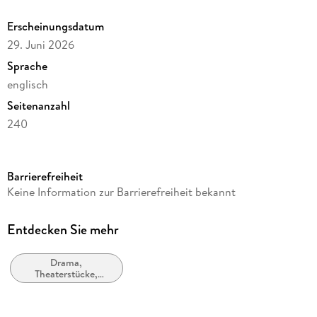
Erscheinungsdatum
29. Juni 2026
Sprache
englisch
Seitenanzahl
240
Reihe
MOD Life Epic saga, 60
Barrierefreiheit
Autor/Autorin
Keine Information zur Barrierefreiheit bekannt
Amy Shannon
Verlag/Hersteller
Entdecken Sie mehr
Essence Enterprises
Drama,
Produktart
Theaterstücke,
kartoniert
Drehbücher
Gewicht