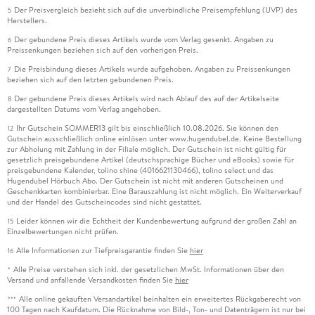
Der Preisvergleich bezieht sich auf die unverbindliche Preisempfehlung (UVP) des
5
Herstellers.
Der gebundene Preis dieses Artikels wurde vom Verlag gesenkt. Angaben zu
6
Preissenkungen beziehen sich auf den vorherigen Preis.
Die Preisbindung dieses Artikels wurde aufgehoben. Angaben zu Preissenkungen
7
beziehen sich auf den letzten gebundenen Preis.
Der gebundene Preis dieses Artikels wird nach Ablauf des auf der Artikelseite
8
dargestellten Datums vom Verlag angehoben.
Ihr Gutschein SOMMER13 gilt bis einschließlich 10.08.2026. Sie können den
12
Gutschein ausschließlich online einlösen unter www.hugendubel.de. Keine Bestellung
zur Abholung mit Zahlung in der Filiale möglich. Der Gutschein ist nicht gültig für
gesetzlich preisgebundene Artikel (deutschsprachige Bücher und eBooks) sowie für
preisgebundene Kalender, tolino shine (4016621130466), tolino select und das
Hugendubel Hörbuch Abo. Der Gutschein ist nicht mit anderen Gutscheinen und
Geschenkkarten kombinierbar. Eine Barauszahlung ist nicht möglich. Ein Weiterverkauf
und der Handel des Gutscheincodes sind nicht gestattet.
Leider können wir die Echtheit der Kundenbewertung aufgrund der großen Zahl an
15
Einzelbewertungen nicht prüfen.
Alle Informationen zur Tiefpreisgarantie finden Sie
hier
16
Alle Preise verstehen sich inkl. der gesetzlichen MwSt. Informationen über den
*
Versand und anfallende Versandkosten finden Sie
hier
Alle online gekauften Versandartikel beinhalten ein erweitertes Rückgaberecht von
***
100 Tagen nach Kaufdatum. Die Rücknahme von Bild-, Ton- und Datenträgern ist nur bei