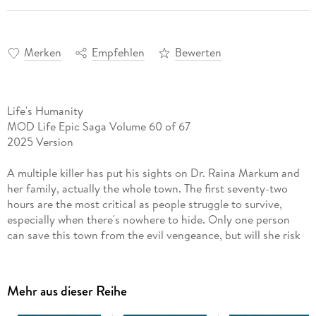
Merken
Empfehlen
Bewerten
Life's Humanity
MOD Life Epic Saga Volume 60 of 67
2025 Version
A multiple killer has put his sights on Dr. Raina Markum and
her family, actually the whole town. The first seventy-two
hours are the most critical as people struggle to survive,
especially when there's nowhere to hide. Only one person
can save this town from the evil vengeance, but will she risk
her life or the lives of those around her? Some residents say
farewell to Sars Springs, but at what cost?
Mehr aus dieser Reihe
Sars Springs and its residents will never be the same again
and some have to leave without choice.