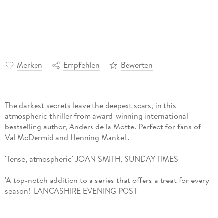
Merken
Empfehlen
Bewerten
The darkest secrets leave the deepest scars, in this
atmospheric thriller from award-winning international
bestselling author, Anders de la Motte. Perfect for fans of
Val McDermid and Henning Mankell.
'Tense, atmospheric' JOAN SMITH, SUNDAY TIMES
'A top-notch addition to a series that offers a treat for every
season!' LANCASHIRE EVENING POST
ONE TRAGIC NIGHT WILL CHANGE EVERYTHING