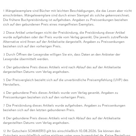
Mängelexemplare sind Bücher mit leichten Beschädigungen, die das Lesen aber nicht
1
einschränken. Mängelexemplare sind durch einen Stempel als solche gekennzeichnet.
Die frühere Buchpreisbindung ist aufgehoben. Angaben zu Preissenkungen beziehen
sich auf den gebundenen Preis eines mangelfreien Exemplars.
Diese Artikel unterliegen nicht der Preisbindung, die Preisbindung dieser Artikel
2
wurde aufgehoben oder der Preis wurde vom Verlag gesenkt. Die jeweils zutreffende
Alternative wird Ihnen auf der Artikelseite dargestellt. Angaben zu Preissenkungen
beziehen sich auf den vorherigen Preis.
Durch Öffnen der Leseprobe willigen Sie ein, dass Daten an den Anbieter der
3
Leseprobe übermittelt werden.
Der gebundene Preis dieses Artikels wird nach Ablauf des auf der Artikelseite
4
dargestellten Datums vom Verlag angehoben.
Der Preisvergleich bezieht sich auf die unverbindliche Preisempfehlung (UVP) des
5
Herstellers.
Der gebundene Preis dieses Artikels wurde vom Verlag gesenkt. Angaben zu
6
Preissenkungen beziehen sich auf den vorherigen Preis.
Die Preisbindung dieses Artikels wurde aufgehoben. Angaben zu Preissenkungen
7
beziehen sich auf den letzten gebundenen Preis.
Der gebundene Preis dieses Artikels wird nach Ablauf des auf der Artikelseite
8
dargestellten Datums vom Verlag angehoben.
Ihr Gutschein SOMMER13 gilt bis einschließlich 10.08.2026. Sie können den
12
Gutschein ausschließlich online einlösen unter www.hugendubel.de. Keine Bestellung