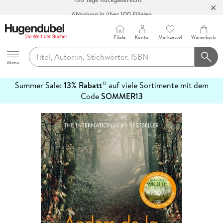
Abholung in über 100 Filialen
Filiale
Konto
Merkzettel
Warenkorb
Hugendubel
Menu
Summer Sale:
13% Rabatt
auf viele Sortimente mit dem
12
mehr
Code
SOMMER13
erfahren