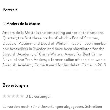
Portrait
Anders de la Motte
Anders de la Motte is the bestselling author of the Seasons
Quartet; the first three books of which - End of Summer,
Deeds of Autumn and Dead of Winter - have all been number
one bestsellers in Sweden and have been shortlisted for the
Swedish Academy of Crime Writers' Award for Best Crime
Novel of the Year. Anders, a former police officer, also won a
Swedish Academy Crime Award for his debut, Game, in 2010
and for his second standalone novel, The Silenced, in 2015.
To date, the first three books in the Seasons Quartet have
Bewertungen
published over half a million copies. Set in southern Sweden,
all four books can be read independently.
0 Bewertungen
Es wurden noch keine Bewertungen abgegeben. Schreiben