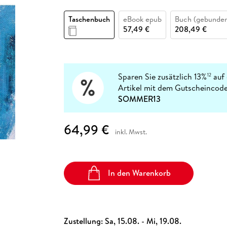
Fremdsprachige Bücher
n Lernhilfen
 Jugendbücher
eiber
Hörbuch Downloads im Bundle
cher
 Vergleich
 Puzzlezubehör
Lernen
New Adult
STABILO
Taschenbücher
Taschenbuch
eBook epub
Buch (gebunde
hilfen
hriller
 Backen
er
lender
Ratgeber
57,49 €
208,49 €
op
hriller
Romance
Sachbücher
precher:innen
Science Fiction
Sparen Sie zusätzlich 13%
auf 
12
Artikel mit dem Gutscheincode
Fremdsprachige Bücher
SOMMER13
64,99 €
inkl. Mwst.
In den Warenkorb
Zustellung:
Sa, 15.08. - Mi, 19.08.