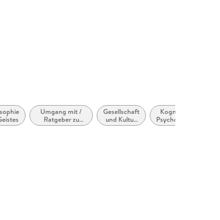
osophie
Umgang mit /
Gesellschaft
Kognitive
Geistes
Ratgeber zu
und Kultur,
Psychologie
persönlichen,
allgemein
sozialen und
gesundheitlichen
Themen