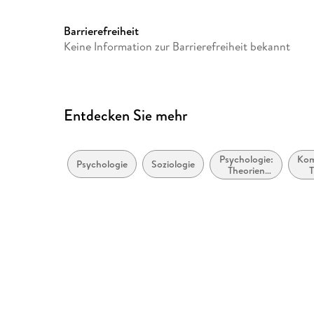
Barrierefreiheit
Keine Information zur Barrierefreiheit bekannt
Entdecken Sie mehr
Psychologie:
Kom
Psychologie
Soziologie
Theorien
T
und
He
Denkschulen
und