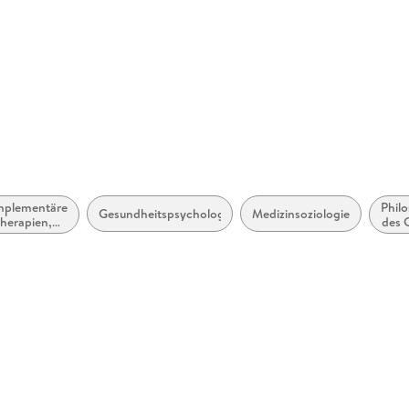
plementäre
Phil
Gesundheitspsychologie
Medizinsoziologie
herapien,
des 
ilverfahren
 Gesundheit