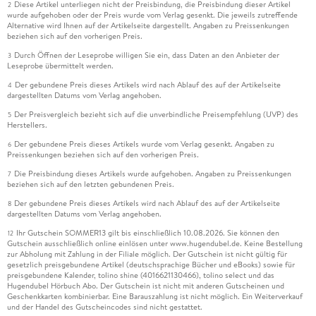
Diese Artikel unterliegen nicht der Preisbindung, die Preisbindung dieser Artikel
2
wurde aufgehoben oder der Preis wurde vom Verlag gesenkt. Die jeweils zutreffende
Alternative wird Ihnen auf der Artikelseite dargestellt. Angaben zu Preissenkungen
beziehen sich auf den vorherigen Preis.
Durch Öffnen der Leseprobe willigen Sie ein, dass Daten an den Anbieter der
3
Leseprobe übermittelt werden.
Der gebundene Preis dieses Artikels wird nach Ablauf des auf der Artikelseite
4
dargestellten Datums vom Verlag angehoben.
Der Preisvergleich bezieht sich auf die unverbindliche Preisempfehlung (UVP) des
5
Herstellers.
Der gebundene Preis dieses Artikels wurde vom Verlag gesenkt. Angaben zu
6
Preissenkungen beziehen sich auf den vorherigen Preis.
Die Preisbindung dieses Artikels wurde aufgehoben. Angaben zu Preissenkungen
7
beziehen sich auf den letzten gebundenen Preis.
Der gebundene Preis dieses Artikels wird nach Ablauf des auf der Artikelseite
8
dargestellten Datums vom Verlag angehoben.
Ihr Gutschein SOMMER13 gilt bis einschließlich 10.08.2026. Sie können den
12
Gutschein ausschließlich online einlösen unter www.hugendubel.de. Keine Bestellung
zur Abholung mit Zahlung in der Filiale möglich. Der Gutschein ist nicht gültig für
gesetzlich preisgebundene Artikel (deutschsprachige Bücher und eBooks) sowie für
preisgebundene Kalender, tolino shine (4016621130466), tolino select und das
Hugendubel Hörbuch Abo. Der Gutschein ist nicht mit anderen Gutscheinen und
Geschenkkarten kombinierbar. Eine Barauszahlung ist nicht möglich. Ein Weiterverkauf
und der Handel des Gutscheincodes sind nicht gestattet.