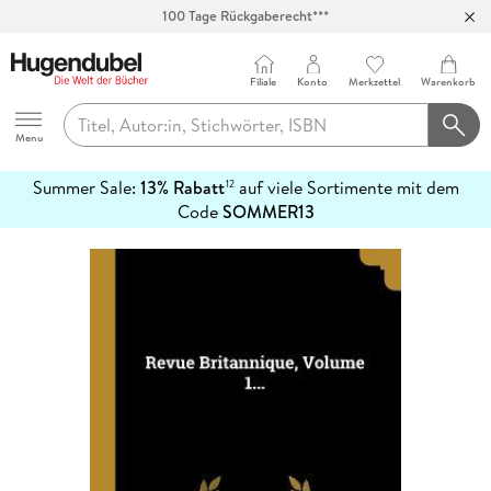
100 Tage Rückgaberecht***
Abholung in über 100 Filialen
Filiale
Konto
Merkzettel
Warenkorb
Hugendubel
Menu
Summer Sale:
13% Rabatt
auf viele Sortimente mit dem
12
mehr
Code
SOMMER13
erfahren