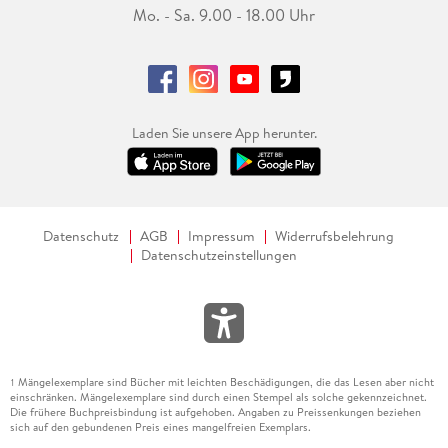
Mo. - Sa. 9.00 - 18.00 Uhr
Laden Sie unsere App herunter.
Datenschutz
AGB
Impressum
Widerrufsbelehrung
Datenschutzeinstellungen
Mängelexemplare sind Bücher mit leichten Beschädigungen, die das Lesen aber nicht
1
einschränken. Mängelexemplare sind durch einen Stempel als solche gekennzeichnet.
Die frühere Buchpreisbindung ist aufgehoben. Angaben zu Preissenkungen beziehen
sich auf den gebundenen Preis eines mangelfreien Exemplars.