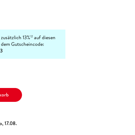
 zusätzlich 13%
auf diesen
12
t dem Gutscheincode:
3
korb
o, 17.08.