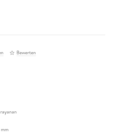
en
Bewerten
arayanan
9 mm