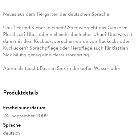
Neues aus dem Tiergarten der deutschen Sprache
Uhu Tier und Kleber in einem! Aber wie sieht das Ganze im
Plural aus? Uhus oder vielleicht doch eher Uhue? Und was ist
dann mit dem Kuckuck, sprechen wir da von Kuckucks oder
Kuckucken? Sprachpflege oder Tierpflege auch für Bastian
Sick häufig genug eine Herausforderung.
Abermals taucht Bastian Sick in die tiefen Wasser oder
Wässer? der abenteuerlichen deutschen Sprache ein und
begibt sich auf die Jagd nach Zwiebelfischen. Er nimmt den
Leser mit auf eine unterhaltsame Reise in die Welt der
Produktdetails
Stilblüten und Paradoxe, der grandiosen etymologischen
Verballhornungen und regionalen Besonderheiten.
Erscheinungsdatum
24. September 2009
Warum heißt der Maulwurf eigentlich Maulwurf? Wachsen
Schattenmorellen im Schatten? Ist der Hirsch das männliche
Sprache
Pendant zum Reh und was hat das alles mit Bambi zu tun?
deutsch
Spätestens wenn man von eingefleischten Vegetariern