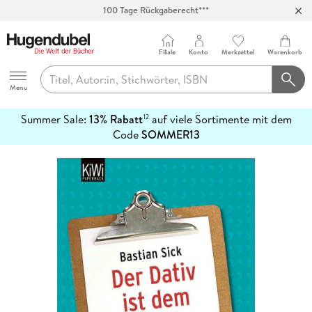
100 Tage Rückgaberecht***
Abholung in über 100 Filialen
Filiale
Konto
Merkzettel
Warenkorb
Hugendubel
Menu
Summer Sale:
13% Rabatt
auf viele Sortimente mit dem
12
mehr
Code
SOMMER13
erfahren