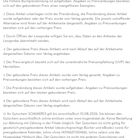
Die frühere Buchpreisbindung ist aufgehoben. Angaben zu Preissenkungen beziehen
sich auf den gebundenen Preis eines mangelfreien Exemplars.
Diese Artikel unterliegen nicht der Preisbindung, die Preisbindung dieser Artikel
2
wurde aufgehoben oder der Preis wurde vom Verlag gesenkt. Die jeweils zutreffende
Alternative wird Ihnen auf der Artikelseite dargestellt. Angaben zu Preissenkungen
beziehen sich auf den vorherigen Preis.
Durch Öffnen der Leseprobe willigen Sie ein, dass Daten an den Anbieter der
3
Leseprobe übermittelt werden.
Der gebundene Preis dieses Artikels wird nach Ablauf des auf der Artikelseite
4
dargestellten Datums vom Verlag angehoben.
Der Preisvergleich bezieht sich auf die unverbindliche Preisempfehlung (UVP) des
5
Herstellers.
Der gebundene Preis dieses Artikels wurde vom Verlag gesenkt. Angaben zu
6
Preissenkungen beziehen sich auf den vorherigen Preis.
Die Preisbindung dieses Artikels wurde aufgehoben. Angaben zu Preissenkungen
7
beziehen sich auf den letzten gebundenen Preis.
Der gebundene Preis dieses Artikels wird nach Ablauf des auf der Artikelseite
8
dargestellten Datums vom Verlag angehoben.
Ihr Gutschein SOMMER13 gilt bis einschließlich 10.08.2026. Sie können den
12
Gutschein ausschließlich online einlösen unter www.hugendubel.de. Keine Bestellung
zur Abholung mit Zahlung in der Filiale möglich. Der Gutschein ist nicht gültig für
gesetzlich preisgebundene Artikel (deutschsprachige Bücher und eBooks) sowie für
preisgebundene Kalender, tolino shine (4016621130466), tolino select und das
Hugendubel Hörbuch Abo. Der Gutschein ist nicht mit anderen Gutscheinen und