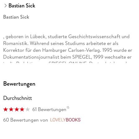
Bastian Sick
Bastian Sick
, geboren in Lübeck, studierte Geschichtswissenschaft und
Romanistik. Während seines Studiums arbeitete er als
Korrektor für den Hamburger Carlsen-Verlag. 1995 wurde er
Dokumentationsjournalist beim SPIEGEL, 1999 wechselte er
in die Redaktion von SPIEGEL ONLINE. Dort schrieb er ab
2003 die Sprachkolumne »Zwiebelfisch«. Aus diesen heiteren
Geschichten über die deutsche Sprache wurde die Buchreihe
Bewertungen
»Der Dativ ist dem Genitiv sein Tod«. Es folgten zahlreiche
Fernsehauftritte und eine Lesereise, die in der »größten
Durchschnitt
Deutschstunde der Welt« gipfelte, zu der 15. 000 Menschen
in die Köln-Arena strömten. Seitdem war Bastian Sick
15
61 Bewertungen
mehrmals mit Bühnenprogrammen auf Tournee, in denen er
eine neuartige Mischung aus Lesung, Kabarett und Quizshow
60 Bewertungen
von
LovelyBooks
präsentierte. In vierzehn Jahren schrieb er vierzehn Bücher.