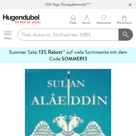
100 Tage Rückgaberecht***
Abholung in über 100 Filialen
Filiale
Konto
Merkzettel
Warenkorb
Hugendubel
Menu
Summer Sale:
13% Rabatt
auf viele Sortimente mit dem
12
mehr
Code
SOMMER13
erfahren