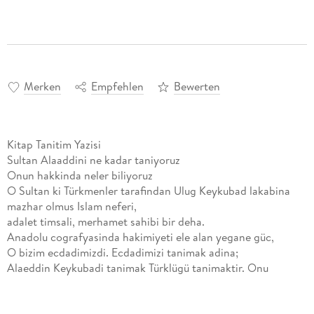
Merken
Empfehlen
Bewerten
Kitap Tanitim Yazisi
Sultan Alaaddini ne kadar taniyoruz
Onun hakkinda neler biliyoruz
O Sultan ki Türkmenler tarafindan Ulug Keykubad lakabina
mazhar olmus Islam neferi,
adalet timsali, merhamet sahibi bir deha.
Anadolu cografyasinda hakimiyeti ele alan yegane güc,
O bizim ecdadimizdi. Ecdadimizi tanimak adina;
Alaeddin Keykubadi tanimak Türklügü tanimaktir. Onu
tanimak Islam adaletini ve
hizmetciligini tanimaktir. Onu tanimak tarihimizi tanimaktir.
Alaeddin Keykubad bir Oguz Türküdür. Müslüman ve dindar