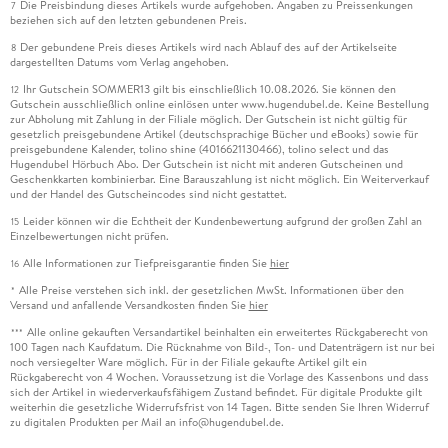
Die Preisbindung dieses Artikels wurde aufgehoben. Angaben zu Preissenkungen
7
beziehen sich auf den letzten gebundenen Preis.
Der gebundene Preis dieses Artikels wird nach Ablauf des auf der Artikelseite
8
dargestellten Datums vom Verlag angehoben.
Ihr Gutschein SOMMER13 gilt bis einschließlich 10.08.2026. Sie können den
12
Gutschein ausschließlich online einlösen unter www.hugendubel.de. Keine Bestellung
zur Abholung mit Zahlung in der Filiale möglich. Der Gutschein ist nicht gültig für
gesetzlich preisgebundene Artikel (deutschsprachige Bücher und eBooks) sowie für
preisgebundene Kalender, tolino shine (4016621130466), tolino select und das
Hugendubel Hörbuch Abo. Der Gutschein ist nicht mit anderen Gutscheinen und
Geschenkkarten kombinierbar. Eine Barauszahlung ist nicht möglich. Ein Weiterverkauf
und der Handel des Gutscheincodes sind nicht gestattet.
Leider können wir die Echtheit der Kundenbewertung aufgrund der großen Zahl an
15
Einzelbewertungen nicht prüfen.
Alle Informationen zur Tiefpreisgarantie finden Sie
hier
16
Alle Preise verstehen sich inkl. der gesetzlichen MwSt. Informationen über den
*
Versand und anfallende Versandkosten finden Sie
hier
Alle online gekauften Versandartikel beinhalten ein erweitertes Rückgaberecht von
***
100 Tagen nach Kaufdatum. Die Rücknahme von Bild-, Ton- und Datenträgern ist nur bei
noch versiegelter Ware möglich. Für in der Filiale gekaufte Artikel gilt ein
Rückgaberecht von 4 Wochen. Voraussetzung ist die Vorlage des Kassenbons und dass
sich der Artikel in wiederverkaufsfähigem Zustand befindet. Für digitale Produkte gilt
weiterhin die gesetzliche Widerrufsfrist von 14 Tagen. Bitte senden Sie Ihren Widerruf
zu digitalen Produkten per Mail an info@hugendubel.de.