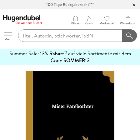
100 Tage Rückgaberecht***
Abholung in über 100 Filialen
Filiale
Konto
Merkzettel
Warenkorb
Hugendubel
Menu
Summer Sale:
13% Rabatt
auf viele Sortimente mit dem
12
mehr
Code
SOMMER13
erfahren