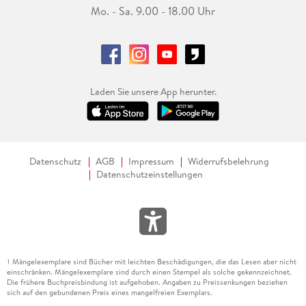
Mo. - Sa. 9.00 - 18.00 Uhr
Laden Sie unsere App herunter.
Datenschutz
AGB
Impressum
Widerrufsbelehrung
Datenschutzeinstellungen
Mängelexemplare sind Bücher mit leichten Beschädigungen, die das Lesen aber nicht
1
einschränken. Mängelexemplare sind durch einen Stempel als solche gekennzeichnet.
Die frühere Buchpreisbindung ist aufgehoben. Angaben zu Preissenkungen beziehen
sich auf den gebundenen Preis eines mangelfreien Exemplars.