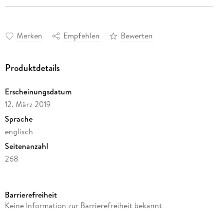
Merken
Empfehlen
Bewerten
Produktdetails
Erscheinungsdatum
12. März 2019
Sprache
englisch
Seitenanzahl
268
Autor/Autorin
Benjamin Leopold Farjeon
Barrierefreiheit
Verlag/Hersteller
Keine Information zur Barrierefreiheit bekannt
Creative Media Partners, LLC