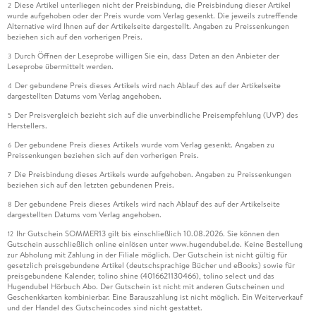
Diese Artikel unterliegen nicht der Preisbindung, die Preisbindung dieser Artikel
2
wurde aufgehoben oder der Preis wurde vom Verlag gesenkt. Die jeweils zutreffende
Alternative wird Ihnen auf der Artikelseite dargestellt. Angaben zu Preissenkungen
beziehen sich auf den vorherigen Preis.
Durch Öffnen der Leseprobe willigen Sie ein, dass Daten an den Anbieter der
3
Leseprobe übermittelt werden.
Der gebundene Preis dieses Artikels wird nach Ablauf des auf der Artikelseite
4
dargestellten Datums vom Verlag angehoben.
Der Preisvergleich bezieht sich auf die unverbindliche Preisempfehlung (UVP) des
5
Herstellers.
Der gebundene Preis dieses Artikels wurde vom Verlag gesenkt. Angaben zu
6
Preissenkungen beziehen sich auf den vorherigen Preis.
Die Preisbindung dieses Artikels wurde aufgehoben. Angaben zu Preissenkungen
7
beziehen sich auf den letzten gebundenen Preis.
Der gebundene Preis dieses Artikels wird nach Ablauf des auf der Artikelseite
8
dargestellten Datums vom Verlag angehoben.
Ihr Gutschein SOMMER13 gilt bis einschließlich 10.08.2026. Sie können den
12
Gutschein ausschließlich online einlösen unter www.hugendubel.de. Keine Bestellung
zur Abholung mit Zahlung in der Filiale möglich. Der Gutschein ist nicht gültig für
gesetzlich preisgebundene Artikel (deutschsprachige Bücher und eBooks) sowie für
preisgebundene Kalender, tolino shine (4016621130466), tolino select und das
Hugendubel Hörbuch Abo. Der Gutschein ist nicht mit anderen Gutscheinen und
Geschenkkarten kombinierbar. Eine Barauszahlung ist nicht möglich. Ein Weiterverkauf
und der Handel des Gutscheincodes sind nicht gestattet.