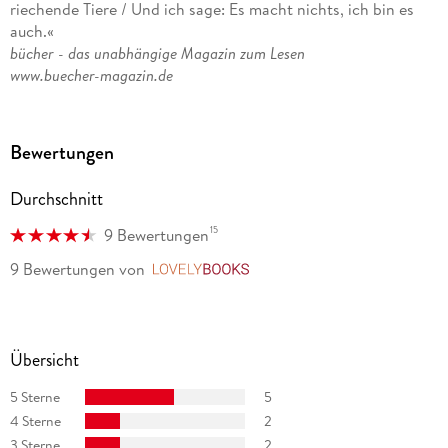
riechende Tiere / Und ich sage: Es macht nichts, ich bin es
Regisseur tätig war.
auch.«
bücher - das unabhängige Magazin zum Lesen
www.buecher-magazin.de
Bewertungen
Durchschnitt
15
9 Bewertungen
9 Bewertungen
von
LovelyBooks
Übersicht
5 Sterne
5
4 Sterne
2
3 Sterne
2