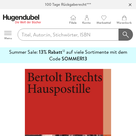
100 Tage Rückgaberecht***
Abholung in über 100 Filialen
Filiale
Konto
Merkzettel
Warenkorb
Hugendubel
Menu
Summer Sale:
13% Rabatt
auf viele Sortimente mit dem
12
mehr
Code
SOMMER13
erfahren