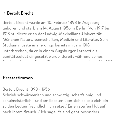
Bertolt Brecht
Bertolt Brecht wurde am 10. Februar 1898 in Augsburg
geboren und starb am 14. August 1956 in Berlin. Von 1917 bis
1918 studierte er an der Ludwig-Maximilians-Universität
München Naturwissenschaften, Medizin und Literatur. Sein
Studium musste er allerdings bereits im Jahr 1918
unterbrechen, da er in einem Augsburger Lazarett als
Sanitätssoldat eingesetzt wurde. Bereits während seines
Studiums begann Brecht Theaterstücke zu schreiben. Ab 1922
arbeitete er als Dramaturg an den Münchener
Kammerspielen. Von 1924 bis 1926 war er Regisseur an Max
Pressestimmen
Reinhardts Deutschem Theater in Berlin. 1933 verließ Brecht
mit seiner Familie und Freunden Berlin und flüchtete über
Bertolt Brecht 1898 - 1956
Prag, Wien und Zürich nach Dänemark, später nach
Schrieb schwärmerisch und schwitzig, scharfsinnig und
Schweden, Finnland und in die USA. Neben Dramen schrieb
schulmeisterlich - und am liebsten über sich selbst: »Ich bin
Brecht auch Beiträge für mehrere Emigrantenzeitschriften in
zu den Leuten freundlich. Ich setze / Einen steifen Hut auf
Prag, Paris und Amsterdam. 1948 kehrte er aus dem Exil nach
nach ihrem Brauch. / Ich sage: Es sind ganz besonders
Berlin zurück, wo er bis zu seinem Tod als Autor und