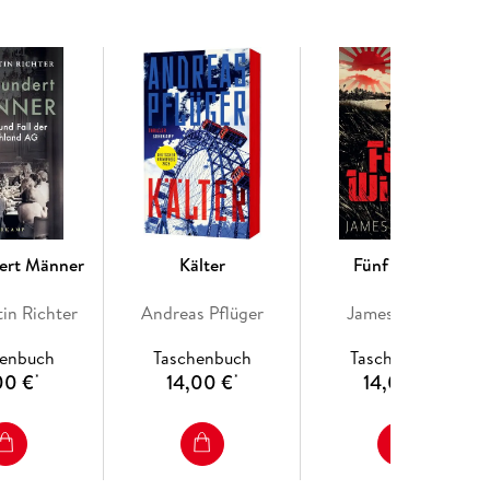
ert Männer
Kälter
Fünf Winter
in Richter
Andreas Pflüger
James Kestrel
henbuch
Taschenbuch
Taschenbuch
00 €
14,00 €
14,00 €
*
*
*