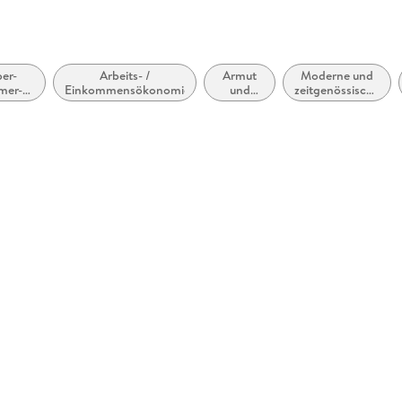
ber-
Arbeits- /
Armut
Moderne und
mer-
Einkommensökonomie
und
zeitgenössische
gen,
Prekariat
Dramen (ab
tz und
1900)
schutz