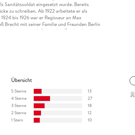
ls Sanitätssoldat eingesetzt wurde. Bereits
ke zu schreiben. Ab 1922 arbeitete er als
924 bis 1926 war er Regisseur an Max
eß Brecht mit seiner Familie und Freunden Berlin
nemark, später nach Schweden, Finnland und in
ge für mehrere Emigrantenzeitschriften in Prag,
ach Berlin zurück, wo er bis zu seinem Tod als
Übersicht
5 Sterne
13
4 Sterne
27
3 Sterne
18
2 Sterne
12
1 Stern
10