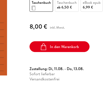
Fremdsprachige Bücher
Taschenbuch
Taschenbuch
eBook epub
n Lernhilfen
 Jugendbücher
eiber
Hörbuch Downloads im Bundle
cher
 Vergleich
 Puzzlezubehör
Lernen
New Adult
STABILO
ab
6,50 €
6,99 €
Taschenbücher
hilfen
hriller
 Backen
er
lender
Ratgeber
op
hriller
Romance
8,00 €
inkl. Mwst.
Sachbücher
precher:innen
Science Fiction
Fremdsprachige Bücher
In den Warenkorb
Zustellung:
Di, 11.08. - Do, 13.08.
Sofort lieferbar
Versandkostenfrei