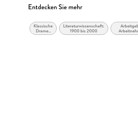
Entdecken Sie mehr
Klassische
Literaturwissenschaft:
Arbeitge
Dramen
1900 bis 2000
Arbeitneh
und
Beziehun
Dramen
Arbeitsschu
(vor
Gesundheits
1900)