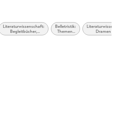
Literaturwissenschaft:
Belletristik:
Literaturwissenschaft:
Begleitbücher,
Themen,
Dramen und
Lektürehilfen,
Stoffe,
Dramatiker
Interpretationen
Motive:
Soziales