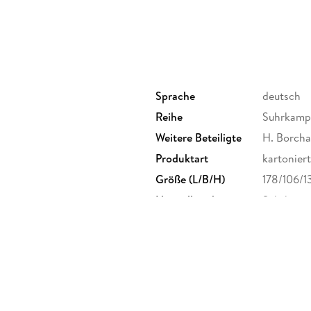
Sprache
deutsch
Reihe
Suhrkamp
Weitere Beteiligte
H. Borcha
Produktart
kartoniert
Größe (L/B/H)
178/106/
Herstelleradresse
Suhrkamp 
info@suh