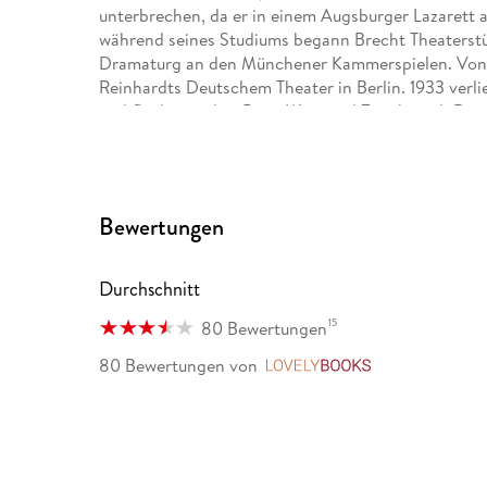
unterbrechen, da er in einem Augsburger Lazarett a
während seines Studiums begann Brecht Theaterstüc
Dramaturg an den Münchener Kammerspielen. Von 1
Reinhardts Deutschem Theater in Berlin. 1933 verli
und flüchtete über Prag, Wien und Zürich nach Dä
die USA. Neben Dramen schrieb Brecht auch Beiträ
Paris und Amsterdam. 1948 kehrte er aus dem Exil n
Autor und Regisseur tätig war.
Bewertungen
Durchschnitt
15
80 Bewertungen
80 Bewertungen
von
LovelyBooks