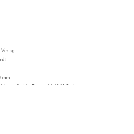
 Verlag
rdt
13 mm
Verlag GmbH, Torstr. 44, 10119 Berlin,
rkamp.de