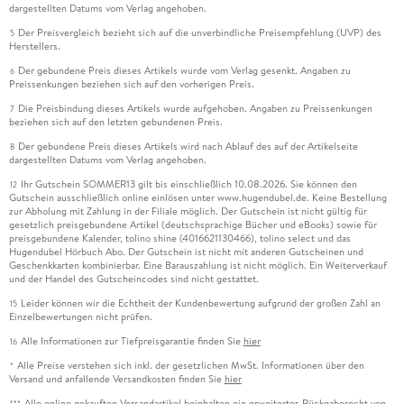
dargestellten Datums vom Verlag angehoben.
Der Preisvergleich bezieht sich auf die unverbindliche Preisempfehlung (UVP) des
5
Herstellers.
Der gebundene Preis dieses Artikels wurde vom Verlag gesenkt. Angaben zu
6
Preissenkungen beziehen sich auf den vorherigen Preis.
Die Preisbindung dieses Artikels wurde aufgehoben. Angaben zu Preissenkungen
7
beziehen sich auf den letzten gebundenen Preis.
Der gebundene Preis dieses Artikels wird nach Ablauf des auf der Artikelseite
8
dargestellten Datums vom Verlag angehoben.
Ihr Gutschein SOMMER13 gilt bis einschließlich 10.08.2026. Sie können den
12
Gutschein ausschließlich online einlösen unter www.hugendubel.de. Keine Bestellung
zur Abholung mit Zahlung in der Filiale möglich. Der Gutschein ist nicht gültig für
gesetzlich preisgebundene Artikel (deutschsprachige Bücher und eBooks) sowie für
preisgebundene Kalender, tolino shine (4016621130466), tolino select und das
Hugendubel Hörbuch Abo. Der Gutschein ist nicht mit anderen Gutscheinen und
Geschenkkarten kombinierbar. Eine Barauszahlung ist nicht möglich. Ein Weiterverkauf
und der Handel des Gutscheincodes sind nicht gestattet.
Leider können wir die Echtheit der Kundenbewertung aufgrund der großen Zahl an
15
Einzelbewertungen nicht prüfen.
Alle Informationen zur Tiefpreisgarantie finden Sie
hier
16
Alle Preise verstehen sich inkl. der gesetzlichen MwSt. Informationen über den
*
Versand und anfallende Versandkosten finden Sie
hier
Alle online gekauften Versandartikel beinhalten ein erweitertes Rückgaberecht von
***