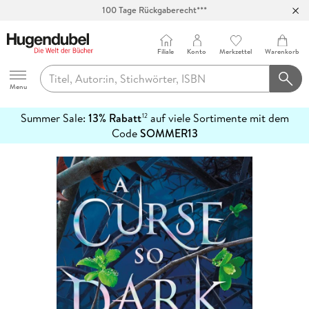
Abholung in über 100 Filialen
Filiale
Konto
Merkzettel
Warenkorb
Hugendubel
Menu
Summer Sale:
13% Rabatt
auf viele Sortimente mit dem
12
mehr
Code
SOMMER13
erfahren