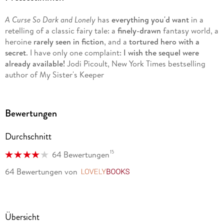
www.brigidkemmerer.com
A Curse So Dark and Lonely
has
everything you'd want
in a
retelling of a classic fairy tale: a
finely-drawn
fantasy world, a
@BrigidKemmerer
heroine
rarely seen in fiction
, and a
tortured hero with a
secret
. I have only one complaint:
I wish the sequel were
already available!
Jodi Picoult, New York Times bestselling
author of My Sister's Keeper
Bewertungen
Durchschnitt
15
64 Bewertungen
64 Bewertungen
von
LovelyBooks
Übersicht