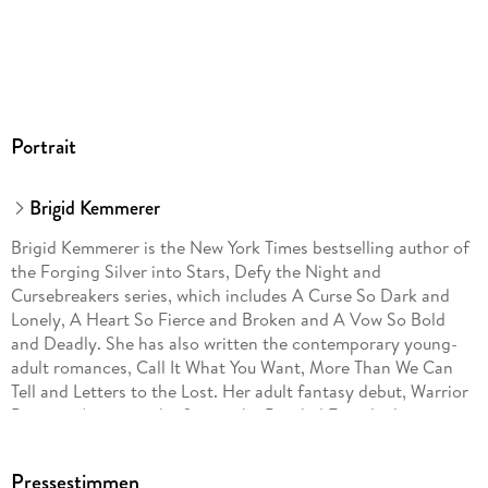
Portrait
Brigid Kemmerer
Brigid Kemmerer is the New York Times bestselling author of
the Forging Silver into Stars, Defy the Night and
Cursebreakers series, which includes A Curse So Dark and
Lonely, A Heart So Fierce and Broken and A Vow So Bold
and Deadly. She has also written the contemporary young-
adult romances, Call It What You Want, More Than We Can
Tell and Letters to the Lost. Her adult fantasy debut, Warrior
Princess Assassin, the first in the Braided Fate duology,
published in 2025. Brigid lives in the Baltimore area with her
family.
Pressestimmen