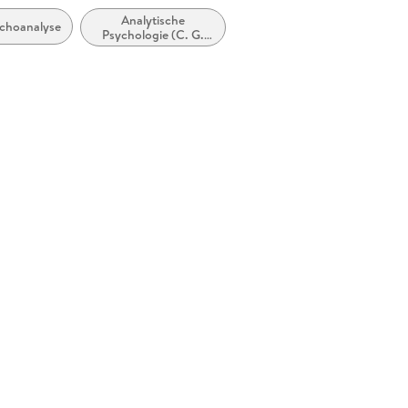
Analytische
choanalyse
Psychologie (C. G.
Jung)