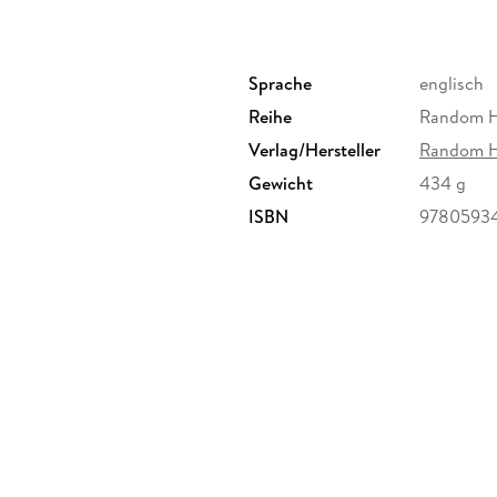
Sprache
englisch
Reihe
Random H
Verlag/Hersteller
Random 
Gewicht
434 g
ISBN
9780593