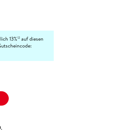
lich 13%
auf diesen
12
Gutscheincode:
9.