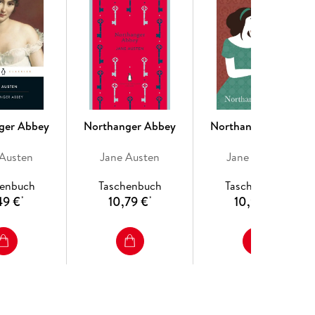
ger Abbey
Northanger Abbey
Northanger Abbey
 Austen
Jane Austen
Jane Austen
henbuch
Taschenbuch
Taschenbuch
49 €
10,79 €
10,99 €
*
*
*