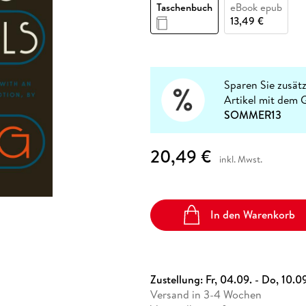
Fremdsprachige Bücher
Taschenbuch
eBook epub
n Lernhilfen
 Jugendbücher
eiber
Hörbuch Downloads im Bundle
cher
 Vergleich
 Puzzlezubehör
Lernen
New Adult
STABILO
13,49 €
Taschenbücher
hilfen
hriller
 Backen
er
lender
Ratgeber
op
hriller
Romance
Sachbücher
Sparen Sie zusätz
precher:innen
Artikel mit dem 
Science Fiction
SOMMER13
Fremdsprachige Bücher
20,49 €
inkl. Mwst.
In den Warenkorb
Zustellung:
Fr, 04.09. - Do, 10.0
Versand in 3-4 Wochen