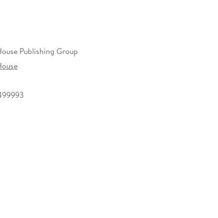
ouse Publishing Group
House
499993