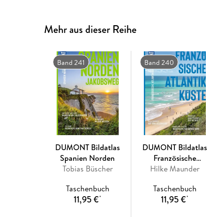
Mehr aus dieser Reihe
Band 241
Band 240
DUMONT Bildatlas
DUMONT Bildatlas
Spanien Norden
Französische
Tobias Büscher
Hilke Maunder
Atlantikküste
Taschenbuch
Taschenbuch
11,95 €
11,95 €
*
*