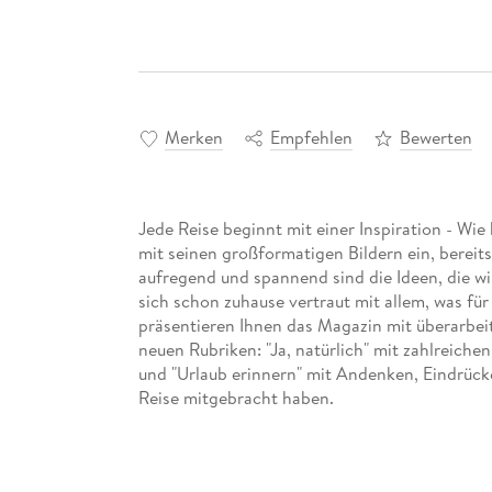
Merken
Empfehlen
Bewerten
Jede Reise beginnt mit einer Inspiration - W
mit seinen großformatigen Bildern ein, bereit
aufregend und spannend sind die Ideen, die w
sich schon zuhause vertraut mit allem, was für 
präsentieren Ihnen das Magazin mit überarbei
neuen Rubriken: "Ja, natürlich" mit zahlreiche
und "Urlaub erinnern" mit Andenken, Eindrück
Reise mitgebracht haben.
Viel Geschichte, eine bunte Altstadt und das 
willkommen. Lesen Sie in sechs Kapiteln über