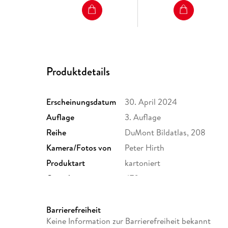
Produktdetails
Erscheinungsdatum
30. April 2024
Auflage
3. Auflage
Reihe
DuMont Bildatlas, 208
Kamera/Fotos von
Peter Hirth
Produktart
kartoniert
Gewicht
470 g
ISBN
9783616013039
Barrierefreiheit
Keine Information zur Barrierefreiheit bekannt