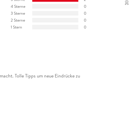
4 Sterne
0
3 Sterne
0
2 Sterne
0
1 Stern
0
 macht. Tolle Tipps um neue Eindrücke zu