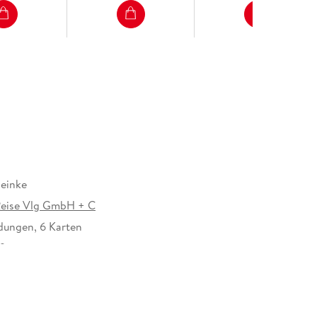
einke
eise Vlg GmbH + C
dungen, 6 Karten
/9 mm
NT GmbH und Co.KG, Marco Polo Str. 1, 73760
n, info@dumontreise.de