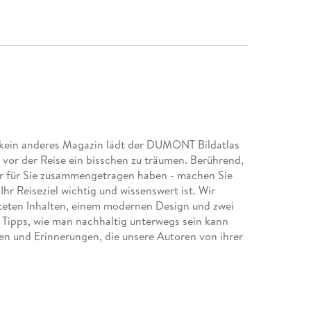
ie kein anderes Magazin lädt der DUMONT Bildatlas
s vor der Reise ein bisschen zu träumen. Berührend,
ir für Sie zusammengetragen haben - machen Sie
Ihr Reiseziel wichtig und wissenswert ist. Wir
teten Inhalten, einem modernen Design und zwei
n Tipps, wie man nachhaltig unterwegs sein kann
en und Erinnerungen, die unsere Autoren von ihrer
ganze Jahr über Bühne für Kulturevents. Gäste
 Baukunst und Geschichte, aber auch über