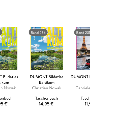
t das ganze Jahr über Bühne für viele hochkarätige
ls bilden Infoseiten mit allen wichtigen
versehen, auf der nebenstehenden detaillierten
us haben wir für Sie Hotels, Restaurants, Einkaufs-
 Veranstaltungen und Unternehmungen
n und Kontaktdaten. Kompakt zusammengefasst und
6
Band 236
Band 235
als zuverlässiger Reisebegleiter und garantiert
Wasser.
Bildatlas
DUMONT Bildatlas
DUMONT Bildatlas Pari
tikum
Baltikum
ian Nowak
Christian Nowak
Gabriele Kalmbach
henbuch
Taschenbuch
Taschenbuch
95 €
14,95 €
11,95 €
*
*
*