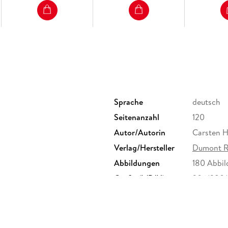
Sprache
deutsch
Seitenanzahl
120
Autor/Autorin
Carsten H
Verlag/Hersteller
Dumont R
Abbildungen
180 Abbil
Größe (L/B/H)
206/280
Herstelleradresse
MAIRDUMO
Ostfilder