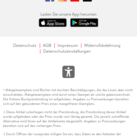
Laden Sie unsere App herunter.
Datenschutz
AGB
Impressum
Widerrufsbelehrung
Datenschutzeinstellungen
Mängelexemplare sind Bücher mit leichten Beschädigungen, die das Lesen aber nicht
1
einschränken. Mängelexemplare sind durch einen Stempel als solche gekennzeichnet.
Die frühere Buchpreisbindung ist aufgehoben. Angaben zu Preissenkungen beziehen
sich auf den gebundenen Preis eines mangelfreien Exemplars.
Diese Artikel unterliegen nicht der Preisbindung, die Preisbindung dieser Artikel
2
wurde aufgehoben oder der Preis wurde vom Verlag gesenkt. Die jeweils zutreffende
Alternative wird Ihnen auf der Artikelseite dargestellt. Angaben zu Preissenkungen
beziehen sich auf den vorherigen Preis.
Durch Öffnen der Leseprobe willigen Sie ein, dass Daten an den Anbieter der
3