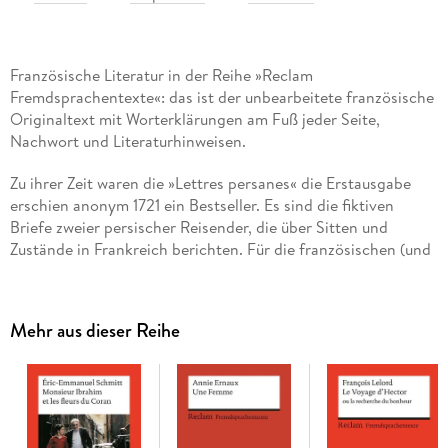
Französische Literatur in der Reihe »Reclam
Fremdsprachentexte«: das ist der unbearbeitete französische
Originaltext mit Worterklärungen am Fuß jeder Seite,
Nachwort und Literaturhinweisen.
Zu ihrer Zeit waren die »Lettres persanes« die Erstausgabe
erschien anonym 1721 ein Bestseller. Es sind die fiktiven
Briefe zweier persischer Reisender, die über Sitten und
Zustände in Frankreich berichten. Für die französischen (und
alle europäischen) Leser war dieser fremde Blick auf das
Vertraute außerordentlich spannend, oft entlarvend, und
manchmal komisch. Diese Auswahl (die sich in Persien
Mehr aus dieser Reihe
abspielende Haremsgeschichte ist ausgeklammert) aus dem
satirisch-kritischen Briefroman ermöglicht den ersten
Zugang zu einem Schlüsseltext der französischen Aufklärung.
Französische Lektüre: Niveau C1. Inhaltliche Stichworte:
Briefroman · Fremdperspektive · Aufklärung