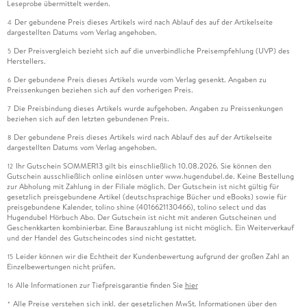
Leseprobe übermittelt werden.
Der gebundene Preis dieses Artikels wird nach Ablauf des auf der Artikelseite
4
dargestellten Datums vom Verlag angehoben.
Der Preisvergleich bezieht sich auf die unverbindliche Preisempfehlung (UVP) des
5
Herstellers.
Der gebundene Preis dieses Artikels wurde vom Verlag gesenkt. Angaben zu
6
Preissenkungen beziehen sich auf den vorherigen Preis.
Die Preisbindung dieses Artikels wurde aufgehoben. Angaben zu Preissenkungen
7
beziehen sich auf den letzten gebundenen Preis.
Der gebundene Preis dieses Artikels wird nach Ablauf des auf der Artikelseite
8
dargestellten Datums vom Verlag angehoben.
Ihr Gutschein SOMMER13 gilt bis einschließlich 10.08.2026. Sie können den
12
Gutschein ausschließlich online einlösen unter www.hugendubel.de. Keine Bestellung
zur Abholung mit Zahlung in der Filiale möglich. Der Gutschein ist nicht gültig für
gesetzlich preisgebundene Artikel (deutschsprachige Bücher und eBooks) sowie für
preisgebundene Kalender, tolino shine (4016621130466), tolino select und das
Hugendubel Hörbuch Abo. Der Gutschein ist nicht mit anderen Gutscheinen und
Geschenkkarten kombinierbar. Eine Barauszahlung ist nicht möglich. Ein Weiterverkauf
und der Handel des Gutscheincodes sind nicht gestattet.
Leider können wir die Echtheit der Kundenbewertung aufgrund der großen Zahl an
15
Einzelbewertungen nicht prüfen.
Alle Informationen zur Tiefpreisgarantie finden Sie
hier
16
Alle Preise verstehen sich inkl. der gesetzlichen MwSt. Informationen über den
*