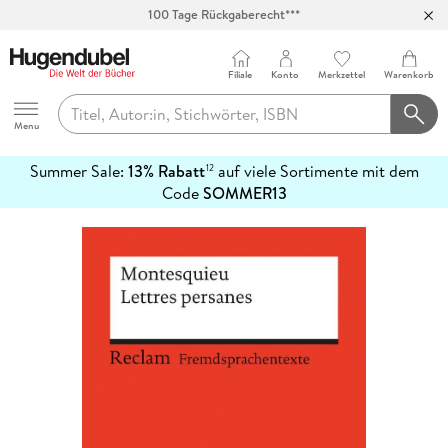
100 Tage Rückgaberecht***
Abholung in über 100 Filialen
Filiale
Konto
Merkzettel
Warenkorb
Hugendubel
Menu
Summer Sale:
13% Rabatt
auf viele Sortimente mit dem
12
mehr
Code
SOMMER13
erfahren