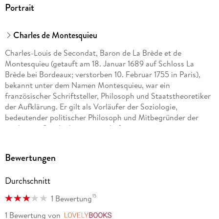
Portrait
Charles de Montesquieu
Charles-Louis de Secondat, Baron de La Brède et de
Montesquieu (getauft am 18. Januar 1689 auf Schloss La
Brède bei Bordeaux; verstorben 10. Februar 1755 in Paris),
bekannt unter dem Namen Montesquieu, war ein
französischer Schriftsteller, Philosoph und Staatstheoretiker
der Aufklärung. Er gilt als Vorläufer der Soziologie,
bedeutender politischer Philosoph und Mitbegründer der
modernen Geschichtswissenschaft.
Obwohl der gemäßigte Vordenker der Aufklärung für seine
Bewertungen
Zeitgenossen auch ein erfolgreicher belletristischer Autor
war, ist er vor allem als geschichtsphilosophischer und
Durchschnitt
staatstheoretischer Denker in die Geistesgeschichte
eingegangen und beeinflusst noch heute aktuelle Debatten.
15
1 Bewertung
1 Bewertung
von
LovelyBooks