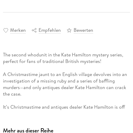
Merken
Empfehlen
Bewerten
The second whodunit in the Kate Hamilton mystery series,
perfect for fans of traditional British mysteries!
A Christmastime jaunt to an English village devolves into an
investigation of a missing ruby and a series of baffling
murders—and only antiques dealer Kate Hamilton can crack
the case.
It’s Christmastime and antiques dealer Kate Hamilton is off
to visit her daughter, Christine, in the quaint English village
of Long Barston. Christine and her boyfriend, Tristan, work
at stately-but-crumbling Finchley Hall. Touring the
Mehr aus dieser Reihe
Elizabethan house and grounds, Kate is intrigued by the