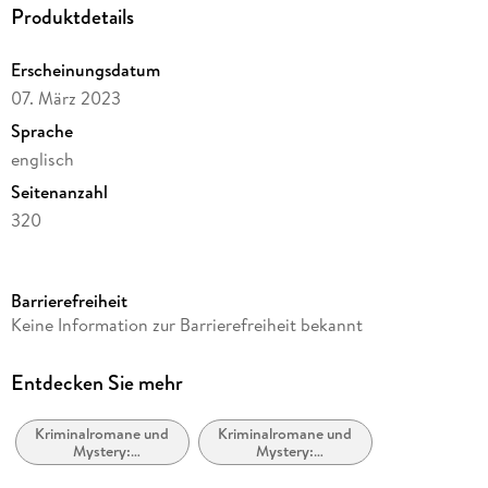
Produktdetails
Erscheinungsdatum
07. März 2023
Sprache
englisch
Seitenanzahl
320
Reihe
A Kate Hamilton Mystery, 2
Barrierefreiheit
Autor/Autorin
Keine Information zur Barrierefreiheit bekannt
Connie Berry
Verlag/Hersteller
Entdecken Sie mehr
Crooked Lane Books
Kriminalromane und
Kriminalromane und
Produktart
Mystery:
Mystery:
kartoniert
Privatdetektive /
Ermittlerinnen
Amateurdetektive