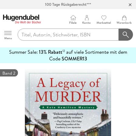
100 Tage Rückgaberecht***
Abholung in über 100 Filialen
Filiale
Konto
Merkzettel
Warenkorb
Hugendubel
Menu
Summer Sale:
13% Rabatt
auf viele Sortimente mit dem
12
mehr
Code
SOMMER13
erfahren
Band 2