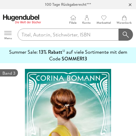
100 Tage Rückgaberecht***
Abholung in über 100 Filialen
Filiale
Konto
Merkzettel
Warenkorb
Hugendubel
Menu
Summer Sale:
13% Rabatt
auf viele Sortimente mit dem
12
mehr
Code
SOMMER13
erfahren
Band 3