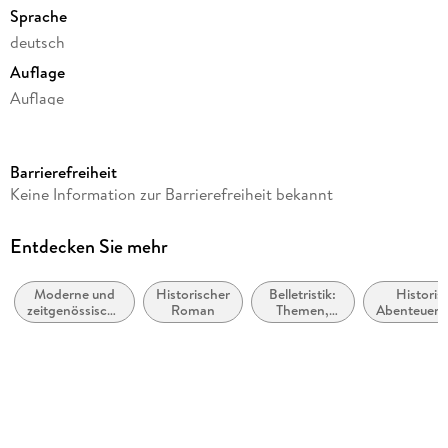
Sprache
deutsch
Auflage
Auflage
Seitenanzahl
528
Barrierefreiheit
Reihe
Keine Information zur Barrierefreiheit bekannt
Sophia, 3
Autor/Autorin
Entdecken Sie mehr
Corina Bomann
Moderne und
Historischer
Belletristik:
Historis
Verlag/Hersteller
zeitgenössische
Roman
Themen,
Abenteuer
Ullstein Taschenbuchvlg.
Belletristik:
Stoffe,
allgemein und
Motive:
Produktart
literarisch
Liebe und
Beziehungen
kartoniert
Gewicht
368 g