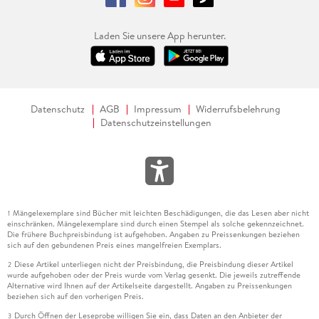
Laden Sie unsere App herunter.
Datenschutz
AGB
Impressum
Widerrufsbelehrung
Datenschutzeinstellungen
Mängelexemplare sind Bücher mit leichten Beschädigungen, die das Lesen aber nicht
1
einschränken. Mängelexemplare sind durch einen Stempel als solche gekennzeichnet.
Die frühere Buchpreisbindung ist aufgehoben. Angaben zu Preissenkungen beziehen
sich auf den gebundenen Preis eines mangelfreien Exemplars.
Diese Artikel unterliegen nicht der Preisbindung, die Preisbindung dieser Artikel
2
wurde aufgehoben oder der Preis wurde vom Verlag gesenkt. Die jeweils zutreffende
Alternative wird Ihnen auf der Artikelseite dargestellt. Angaben zu Preissenkungen
beziehen sich auf den vorherigen Preis.
Durch Öffnen der Leseprobe willigen Sie ein, dass Daten an den Anbieter der
3