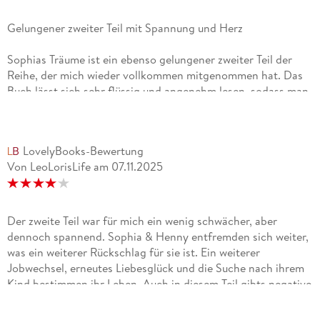
Gelungener zweiter Teil mit Spannung und Herz
Sophias Träume ist ein ebenso gelungener zweiter Teil der
Reihe, der mich wieder vollkommen mitgenommen hat. Das
Buch lässt sich sehr flüssig und angenehm lesen, sodass man
schnell in der Geschichte versinkt.Die Handlung bleibt
emotional und spannend, vertieft die Figuren und sorgt mit
neuen Entwicklungen dafür, dass man ständig weiterlesen
LovelyBooks-Bewertung
möchte. Besonders der einfühlsame und bildhafte Schreibstil
Von LeoLorisLife
am
07.11.2025
von Corina Bomann hat mir erneut sehr gut gefallen.Das
Ende ist sehr spannend und macht es unmöglich, nicht sofort
weiterlesen zu wollen. Für mich steht fest: Ich werde nahtlos
mit dem dritten Teil beginnen und bin sehr gespannt, wie
Der zweite Teil war für mich ein wenig schwächer, aber
Sophias Geschichte weitergeht ¿
dennoch spannend. Sophia & Henny entfremden sich weiter,
was ein weiterer Rückschlag für sie ist. Ein weiterer
Jobwechsel, erneutes Liebesglück und die Suche nach ihrem
Kind bestimmen ihr Leben. Auch in diesem Teil gibts negative
Nachrichten, welche etwas mit Sophia machen.