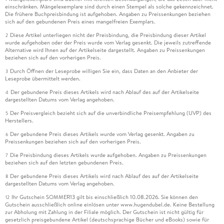
einschränken. Mängelexemplare sind durch einen Stempel als solche gekennzeichnet.
Die frühere Buchpreisbindung ist aufgehoben. Angaben zu Preissenkungen beziehen
sich auf den gebundenen Preis eines mangelfreien Exemplars.
Diese Artikel unterliegen nicht der Preisbindung, die Preisbindung dieser Artikel
2
wurde aufgehoben oder der Preis wurde vom Verlag gesenkt. Die jeweils zutreffende
Alternative wird Ihnen auf der Artikelseite dargestellt. Angaben zu Preissenkungen
beziehen sich auf den vorherigen Preis.
Durch Öffnen der Leseprobe willigen Sie ein, dass Daten an den Anbieter der
3
Leseprobe übermittelt werden.
Der gebundene Preis dieses Artikels wird nach Ablauf des auf der Artikelseite
4
dargestellten Datums vom Verlag angehoben.
Der Preisvergleich bezieht sich auf die unverbindliche Preisempfehlung (UVP) des
5
Herstellers.
Der gebundene Preis dieses Artikels wurde vom Verlag gesenkt. Angaben zu
6
Preissenkungen beziehen sich auf den vorherigen Preis.
Die Preisbindung dieses Artikels wurde aufgehoben. Angaben zu Preissenkungen
7
beziehen sich auf den letzten gebundenen Preis.
Der gebundene Preis dieses Artikels wird nach Ablauf des auf der Artikelseite
8
dargestellten Datums vom Verlag angehoben.
Ihr Gutschein SOMMER13 gilt bis einschließlich 10.08.2026. Sie können den
12
Gutschein ausschließlich online einlösen unter www.hugendubel.de. Keine Bestellung
zur Abholung mit Zahlung in der Filiale möglich. Der Gutschein ist nicht gültig für
gesetzlich preisgebundene Artikel (deutschsprachige Bücher und eBooks) sowie für