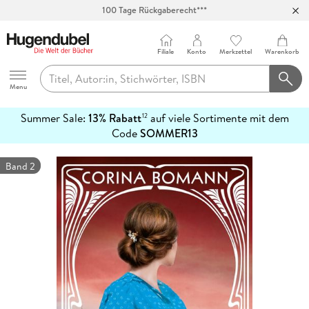
100 Tage Rückgaberecht***
Abholung in über 100 Filialen
Filiale
Konto
Merkzettel
Warenkorb
Hugendubel
Menu
Summer Sale:
13% Rabatt
auf viele Sortimente mit dem
12
mehr
Code
SOMMER13
erfahren
Band 2