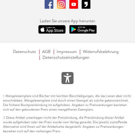
Laden Sie unsere App herunter.
Datenschutz
AGB
Impressum
Widerrufsbelehrung
Datenschutzeinstellungen
Mängelexemplare sind Bücher mit leichten Beschädigungen, die das Lesen aber nicht
1
einschränken. Mängelexemplare sind durch einen Stempel als solche gekennzeichnet.
Die frühere Buchpreisbindung ist aufgehoben. Angaben zu Preissenkungen beziehen
sich auf den gebundenen Preis eines mangelfreien Exemplars.
Diese Artikel unterliegen nicht der Preisbindung, die Preisbindung dieser Artikel
2
wurde aufgehoben oder der Preis wurde vom Verlag gesenkt. Die jeweils zutreffende
Alternative wird Ihnen auf der Artikelseite dargestellt. Angaben zu Preissenkungen
beziehen sich auf den vorherigen Preis.