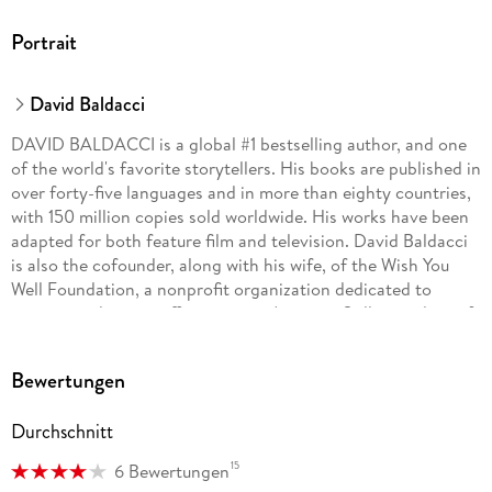
Portrait
David Baldacci
DAVID BALDACCI is a global #1 bestselling author, and one
of the world's favorite storytellers. His books are published in
over forty-five languages and in more than eighty countries,
with 150 million copies sold worldwide. His works have been
adapted for both feature film and television. David Baldacci
is also the cofounder, along with his wife, of the Wish You
Well Foundation, a nonprofit organization dedicated to
supporting literacy efforts across America. Still a resident of
his native Virginia, he invites you to visit him at
DavidBaldacci.com and his foundation at
Bewertungen
WishYouWellFoundation.org.
Durchschnitt
15
6 Bewertungen