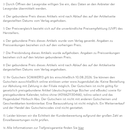
Durch Öffnen der Leseprobe willigen Sie ein, dass Daten an den Anbieter der
3
Leseprobe übermittelt werden.
Der gebundene Preis dieses Artikels wird nach Ablauf des auf der Artikelseite
4
dargestellten Datums vom Verlag angehoben.
Der Preisvergleich bezieht sich auf die unverbindliche Preisempfehlung (UVP) des
5
Herstellers.
Der gebundene Preis dieses Artikels wurde vom Verlag gesenkt. Angaben zu
6
Preissenkungen beziehen sich auf den vorherigen Preis.
Die Preisbindung dieses Artikels wurde aufgehoben. Angaben zu Preissenkungen
7
beziehen sich auf den letzten gebundenen Preis.
Der gebundene Preis dieses Artikels wird nach Ablauf des auf der Artikelseite
8
dargestellten Datums vom Verlag angehoben.
Ihr Gutschein SOMMER13 gilt bis einschließlich 10.08.2026. Sie können den
12
Gutschein ausschließlich online einlösen unter www.hugendubel.de. Keine Bestellung
zur Abholung mit Zahlung in der Filiale möglich. Der Gutschein ist nicht gültig für
gesetzlich preisgebundene Artikel (deutschsprachige Bücher und eBooks) sowie für
preisgebundene Kalender, tolino shine (4016621130466), tolino select und das
Hugendubel Hörbuch Abo. Der Gutschein ist nicht mit anderen Gutscheinen und
Geschenkkarten kombinierbar. Eine Barauszahlung ist nicht möglich. Ein Weiterverkauf
und der Handel des Gutscheincodes sind nicht gestattet.
Leider können wir die Echtheit der Kundenbewertung aufgrund der großen Zahl an
15
Einzelbewertungen nicht prüfen.
Alle Informationen zur Tiefpreisgarantie finden Sie
hier
16