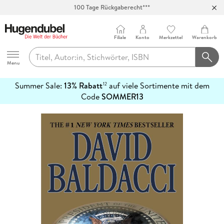
100 Tage Rückgaberecht***
Abholung in über 100 Filialen
Filiale
Konto
Merkzettel
Warenkorb
Hugendubel
Menu
Summer Sale:
13% Rabatt
auf viele Sortimente mit dem
12
mehr
Code
SOMMER13
erfahren