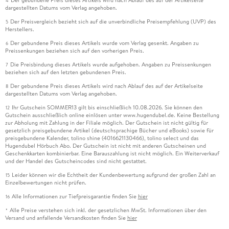
Der gebundene Preis dieses Artikels wird nach Ablauf des auf der Artikelseite
4
dargestellten Datums vom Verlag angehoben.
Der Preisvergleich bezieht sich auf die unverbindliche Preisempfehlung (UVP) des
5
Herstellers.
Der gebundene Preis dieses Artikels wurde vom Verlag gesenkt. Angaben zu
6
Preissenkungen beziehen sich auf den vorherigen Preis.
Die Preisbindung dieses Artikels wurde aufgehoben. Angaben zu Preissenkungen
7
beziehen sich auf den letzten gebundenen Preis.
Der gebundene Preis dieses Artikels wird nach Ablauf des auf der Artikelseite
8
dargestellten Datums vom Verlag angehoben.
Ihr Gutschein SOMMER13 gilt bis einschließlich 10.08.2026. Sie können den
12
Gutschein ausschließlich online einlösen unter www.hugendubel.de. Keine Bestellung
zur Abholung mit Zahlung in der Filiale möglich. Der Gutschein ist nicht gültig für
gesetzlich preisgebundene Artikel (deutschsprachige Bücher und eBooks) sowie für
preisgebundene Kalender, tolino shine (4016621130466), tolino select und das
Hugendubel Hörbuch Abo. Der Gutschein ist nicht mit anderen Gutscheinen und
Geschenkkarten kombinierbar. Eine Barauszahlung ist nicht möglich. Ein Weiterverkauf
und der Handel des Gutscheincodes sind nicht gestattet.
Leider können wir die Echtheit der Kundenbewertung aufgrund der großen Zahl an
15
Einzelbewertungen nicht prüfen.
Alle Informationen zur Tiefpreisgarantie finden Sie
hier
16
Alle Preise verstehen sich inkl. der gesetzlichen MwSt. Informationen über den
*
Versand und anfallende Versandkosten finden Sie
hier