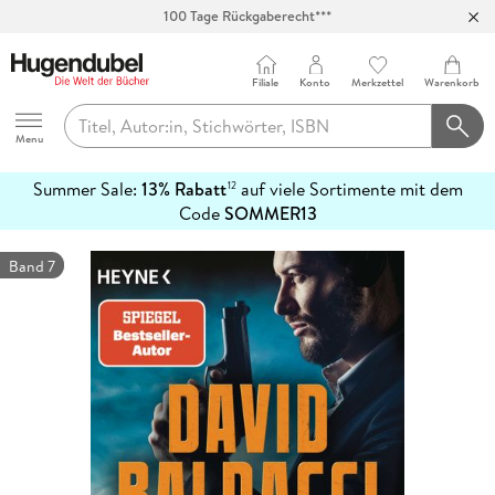
100 Tage Rückgaberecht***
Abholung in über 100 Filialen
Filiale
Konto
Merkzettel
Warenkorb
Hugendubel
Menu
Summer Sale:
13% Rabatt
auf viele Sortimente mit dem
12
mehr
Code
SOMMER13
erfahren
Band 7