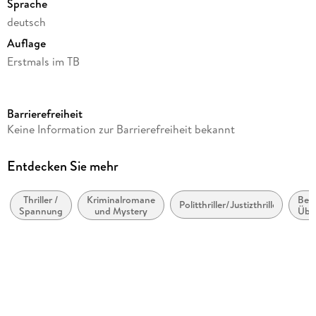
Sprache
deutsch
Auflage
Erstmals im TB
Seitenanzahl
512
Barrierefreiheit
Reihe
Keine Information zur Barrierefreiheit bekannt
Memory Man, 7
Autor/Autorin
Entdecken Sie mehr
David Baldacci
Thriller /
Kriminalromane
Belle
Übersetzung
Politthriller/Justizthriller
Spannung
und Mystery
Übe
Norbert Jakober
Verlag/Hersteller
Heyne Taschenbuch
Originaltitel
LONG SHADOWS