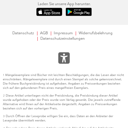
Laden Sie unsere App herunter.
Datenschutz
AGB
Impressum
Widerrufsbelehrung
Datenschutzeinstellungen
Mängelexemplare sind Bücher mit leichten Beschädigungen, die das Lesen aber nicht
1
einschränken. Mängelexemplare sind durch einen Stempel als solche gekennzeichnet.
Die frühere Buchpreisbindung ist aufgehoben. Angaben zu Preissenkungen beziehen
sich auf den gebundenen Preis eines mangelfreien Exemplars.
Diese Artikel unterliegen nicht der Preisbindung, die Preisbindung dieser Artikel
2
wurde aufgehoben oder der Preis wurde vom Verlag gesenkt. Die jeweils zutreffende
Alternative wird Ihnen auf der Artikelseite dargestellt. Angaben zu Preissenkungen
beziehen sich auf den vorherigen Preis.
Durch Öffnen der Leseprobe willigen Sie ein, dass Daten an den Anbieter der
3
Leseprobe übermittelt werden.