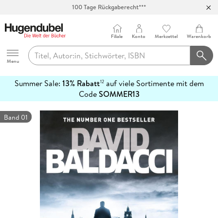
Abholung in über 100 Filialen
Filiale
Konto
Merkzettel
Warenkorb
Hugendubel
Menu
Summer Sale:
13% Rabatt
auf viele Sortimente mit dem
12
mehr
Code
SOMMER13
erfahren
Band 01