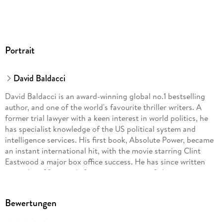
Portrait
David Baldacci
David Baldacci is an award-winning global no.1 bestselling
author, and one of the world's favourite thriller writers. A
former trial lawyer with a keen interest in world politics, he
has specialist knowledge of the US political system and
intelligence services. His first book, Absolute Power, became
an instant international hit, with the movie starring Clint
Eastwood a major box office success. He has since written
more than fifty novels featuring a variety of characters
including Walter Nash, Travis Devine, Amos Decker and
Aloysius Archer. David is also the co-founder, along with his
Bewertungen
wife, of the Wish You Well Foundation, a non-profit
organization dedicated to supporting literacy efforts across