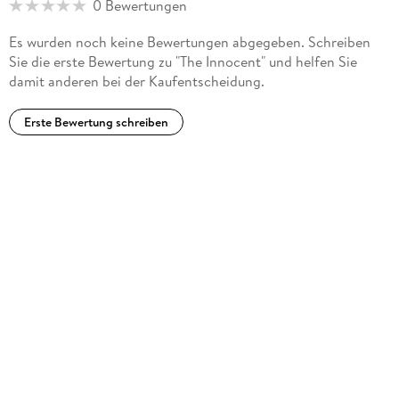
0 Bewertungen
the US.
Es wurden noch keine Bewertungen abgegeben. Schreiben
Killer twists. Heroes to believe in. Trust Baldacci.
Sie die erste Bewertung zu "The Innocent" und helfen Sie
damit anderen bei der Kaufentscheidung.
Erste Bewertung schreiben