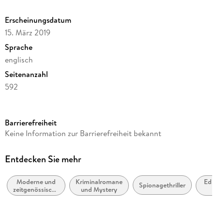
Erscheinungsdatum
15. März 2019
Sprache
englisch
Seitenanzahl
592
Reihe
Will Robie, 01
Barrierefreiheit
Autor/Autorin
Keine Information zur Barrierefreiheit bekannt
David Baldacci
Verlag/Hersteller
Entdecken Sie mehr
Pan Macmillan
Moderne und
Kriminalromane
Edi
Produktart
Spionagethriller
zeitgenössische
und Mystery
kartoniert
Belletristik:
Edin
allgemein und
Gewicht
literarisch