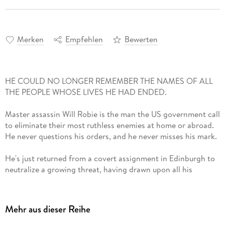
Merken
Empfehlen
Bewerten
HE COULD NO LONGER REMEMBER THE NAMES OF ALL
THE PEOPLE WHOSE LIVES HE HAD ENDED.
Master assassin Will Robie is the man the US government call
to eliminate their most ruthless enemies at home or abroad.
He never questions his orders, and he never misses his mark.
He's just returned from a covert assignment in Edinburgh to
neutralize a growing threat, having drawn upon all his
expertise to complete his mission and disappear without a
trace. The odds were stacked against him, but that's never
made a difference before.
Mehr aus dieser Reihe
But now he's facing the most difficult operation of his career.