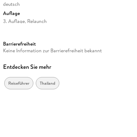
deutsch
Auflage
3. Auflage, Relaunch
Seitenanzahl
352
Barrierefreiheit
Reihe
Keine Information zur Barrierefreiheit bekannt
Lonely Planet Reiseführer
Autor/Autorin
Entdecken Sie mehr
David Eimer, Choltanutkun Tun-atiruj, Amy Bensema
Unter Mitwirkung von
Reiseführer
Thailand
Aydan Stuart
Weitere Beteiligte
Aydan Stuart
Verlag/Hersteller
Mairdumont
Produktart