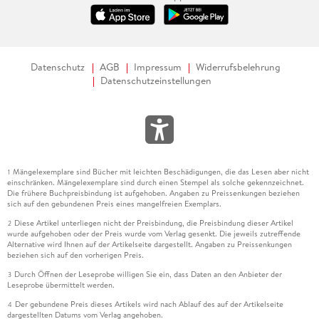
Datenschutz
AGB
Impressum
Widerrufsbelehrung
Datenschutzeinstellungen
Mängelexemplare sind Bücher mit leichten Beschädigungen, die das Lesen aber nicht
1
einschränken. Mängelexemplare sind durch einen Stempel als solche gekennzeichnet.
Die frühere Buchpreisbindung ist aufgehoben. Angaben zu Preissenkungen beziehen
sich auf den gebundenen Preis eines mangelfreien Exemplars.
Diese Artikel unterliegen nicht der Preisbindung, die Preisbindung dieser Artikel
2
wurde aufgehoben oder der Preis wurde vom Verlag gesenkt. Die jeweils zutreffende
Alternative wird Ihnen auf der Artikelseite dargestellt. Angaben zu Preissenkungen
beziehen sich auf den vorherigen Preis.
Durch Öffnen der Leseprobe willigen Sie ein, dass Daten an den Anbieter der
3
Leseprobe übermittelt werden.
Der gebundene Preis dieses Artikels wird nach Ablauf des auf der Artikelseite
4
dargestellten Datums vom Verlag angehoben.