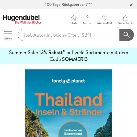
100 Tage Rückgaberecht***
Abholung in über 100 Filialen
Filiale
Konto
Merkzettel
Warenkorb
Hugendubel
Menu
Summer Sale:
13% Rabatt
auf viele Sortimente mit dem
12
mehr
Code
SOMMER13
erfahren