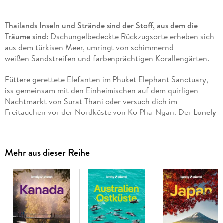
Thailands Inseln und Strände sind der Stoff, aus dem die
Träume sind
: Dschungelbedeckte Rückzugsorte erheben sich
aus dem türkisen Meer, umringt von schimmernd
weißen Sandstreifen und farbenprächtigen Korallengärten.
Füttere gerettete Elefanten im Phuket Elephant Sanctuary,
iss gemeinsam mit den Einheimischen auf dem quirligen
Nachtmarkt von Surat Thani oder versuch dich im
Freitauchen vor der Nordküste von Ko Pha-Ngan. Der
Lonely
Planet Thailand Inseln & Strände Reiseführer
bietet dir
einmalige Erlebnisse, die dir das echte Thailand und seine
Menschen näher bringen.
Mehr aus dieser Reihe