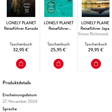
LONELY PLANET
LONELY PLANET
LONELY PLANET
Reiseführer Kanada
Reiseführer
Reiseführer Japan
Australien Ostküste
Simon Richmond, Ray Bartlett, Andrew Bender, Rob Goss, Trent
Taschenbuch
Taschenbuch
Taschenbuch
32,95 €
25,95 €
29,95 €
*
*
*
Produktdetails
Erscheinungsdatum
27. November 2024
Sprache