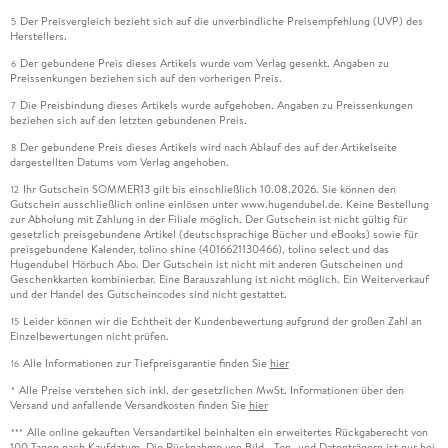
Der Preisvergleich bezieht sich auf die unverbindliche Preisempfehlung (UVP) des
5
Herstellers.
Der gebundene Preis dieses Artikels wurde vom Verlag gesenkt. Angaben zu
6
Preissenkungen beziehen sich auf den vorherigen Preis.
Die Preisbindung dieses Artikels wurde aufgehoben. Angaben zu Preissenkungen
7
beziehen sich auf den letzten gebundenen Preis.
Der gebundene Preis dieses Artikels wird nach Ablauf des auf der Artikelseite
8
dargestellten Datums vom Verlag angehoben.
Ihr Gutschein SOMMER13 gilt bis einschließlich 10.08.2026. Sie können den
12
Gutschein ausschließlich online einlösen unter www.hugendubel.de. Keine Bestellung
zur Abholung mit Zahlung in der Filiale möglich. Der Gutschein ist nicht gültig für
gesetzlich preisgebundene Artikel (deutschsprachige Bücher und eBooks) sowie für
preisgebundene Kalender, tolino shine (4016621130466), tolino select und das
Hugendubel Hörbuch Abo. Der Gutschein ist nicht mit anderen Gutscheinen und
Geschenkkarten kombinierbar. Eine Barauszahlung ist nicht möglich. Ein Weiterverkauf
und der Handel des Gutscheincodes sind nicht gestattet.
Leider können wir die Echtheit der Kundenbewertung aufgrund der großen Zahl an
15
Einzelbewertungen nicht prüfen.
Alle Informationen zur Tiefpreisgarantie finden Sie
hier
16
Alle Preise verstehen sich inkl. der gesetzlichen MwSt. Informationen über den
*
Versand und anfallende Versandkosten finden Sie
hier
Alle online gekauften Versandartikel beinhalten ein erweitertes Rückgaberecht von
***
100 Tagen nach Kaufdatum. Die Rücknahme von Bild-, Ton- und Datenträgern ist nur bei