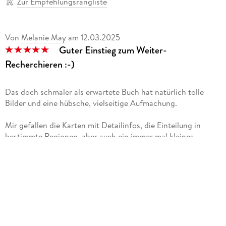
Zur Empfehlungsrangliste
Von
Melanie May
am
12.03.2025
Guter Einstieg zum Weiter-
Recherchieren :-)
Das doch schmaler als erwartete Buch hat natürlich tolle
Bilder und eine hübsche, vielseitige Aufmachung.
Mir gefallen die Karten mit Detailinfos, die Einteilung in
bestimmte Regionen, aber auch ein immer mal kleines
kritisches Wort bzw. etwas zum Nachdenken.
So z. B. die Infos über Elefanten mit Karte, wo es zu einem
halbwegs ethisch-vertretbaren Kontakt zu diesen Tieren
kommen kann.
Thailand ist einfach so ein prall gefülltes und unglaublich
vielseitiges Land für die unterschiedlichsten Arten von