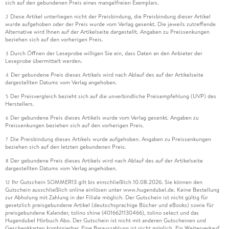
sich auf den gebundenen Preis eines mangelfreien Exemplars.
Diese Artikel unterliegen nicht der Preisbindung, die Preisbindung dieser Artikel
2
wurde aufgehoben oder der Preis wurde vom Verlag gesenkt. Die jeweils zutreffende
Alternative wird Ihnen auf der Artikelseite dargestellt. Angaben zu Preissenkungen
beziehen sich auf den vorherigen Preis.
Durch Öffnen der Leseprobe willigen Sie ein, dass Daten an den Anbieter der
3
Leseprobe übermittelt werden.
Der gebundene Preis dieses Artikels wird nach Ablauf des auf der Artikelseite
4
dargestellten Datums vom Verlag angehoben.
Der Preisvergleich bezieht sich auf die unverbindliche Preisempfehlung (UVP) des
5
Herstellers.
Der gebundene Preis dieses Artikels wurde vom Verlag gesenkt. Angaben zu
6
Preissenkungen beziehen sich auf den vorherigen Preis.
Die Preisbindung dieses Artikels wurde aufgehoben. Angaben zu Preissenkungen
7
beziehen sich auf den letzten gebundenen Preis.
Der gebundene Preis dieses Artikels wird nach Ablauf des auf der Artikelseite
8
dargestellten Datums vom Verlag angehoben.
Ihr Gutschein SOMMER13 gilt bis einschließlich 10.08.2026. Sie können den
12
Gutschein ausschließlich online einlösen unter www.hugendubel.de. Keine Bestellung
zur Abholung mit Zahlung in der Filiale möglich. Der Gutschein ist nicht gültig für
gesetzlich preisgebundene Artikel (deutschsprachige Bücher und eBooks) sowie für
preisgebundene Kalender, tolino shine (4016621130466), tolino select und das
Hugendubel Hörbuch Abo. Der Gutschein ist nicht mit anderen Gutscheinen und
Geschenkkarten kombinierbar. Eine Barauszahlung ist nicht möglich. Ein Weiterverkauf