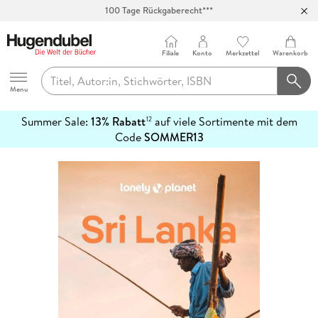
100 Tage Rückgaberecht***
Abholung in über 100 Filialen
Filiale
Konto
Merkzettel
Warenkorb
Hugendubel
Menu
Summer Sale:
13% Rabatt
auf viele Sortimente mit dem
12
mehr
Code
SOMMER13
erfahren