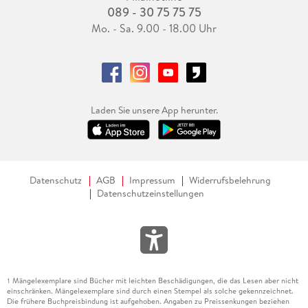
089 - 30 75 75 75
Mo. - Sa. 9.00 - 18.00 Uhr
Laden Sie unsere App herunter.
Datenschutz
AGB
Impressum
Widerrufsbelehrung
Datenschutzeinstellungen
Mängelexemplare sind Bücher mit leichten Beschädigungen, die das Lesen aber nicht
1
einschränken. Mängelexemplare sind durch einen Stempel als solche gekennzeichnet.
Die frühere Buchpreisbindung ist aufgehoben. Angaben zu Preissenkungen beziehen