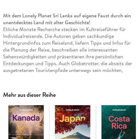
Mit dem Lonely Planet Sri Lanka auf eigene Faust durch ein
unentdecktes Land mit alter Geschichte!
Etliche Monate Recherche stecken im Kultreiseführer für
Individualreisende. Die Autoren geben sachkundige
Hintergrundinfos zum Reiseland, liefern Tipps und Infos für
die Planung der Reise, beschreiben alle interessanten
Sehenswürdigkeiten und präsentieren ihre persönlichen
Entdeckungen und Tipps. Auch Globetrotter, die abseits der
ausgetretenen Touristenpfade unterwegs sein möchten,
kommen auf ihre Kosten. Wie wäre es beispielsweise mit
einem märchenhaft gutem Essen? Mit dem Nationalgericht,
einem Reiscurry, macht man nichts falsch. Familiengeführte
Mehr aus dieser Reihe
Guesthouses kennen oft die besten Rezepte. Oder
Naturparadiese entdecken? Der Lonely-Planet-Reiseführer
Sri Lanka ist ehrlich und praktisch geschrieben und liefert
inspirierende Eindrücke und Erfahrungen.
Reiseplanung:
Erkunde die tollsten Ecken deines Reiseziels und plane