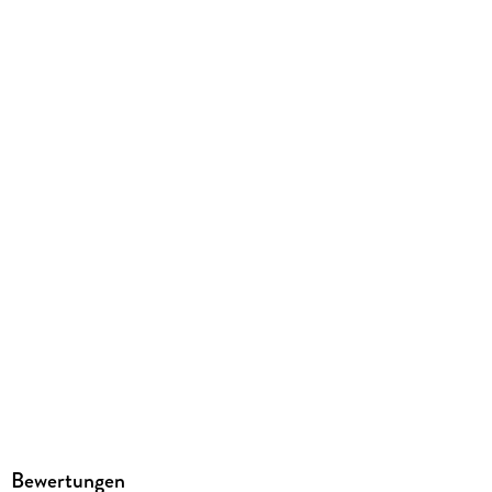
Gewicht
340 g
Größe (L/B/H)
195/125/20 mm
ISBN
9783575010063
Herstelleradresse
MAIRDUMONT GmbH und Co.KG, Marco Polo Str. 1, 73760
Ostfildern, info@mairdumont.com
Bewertungen