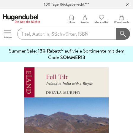
100 Tage Rückgaberecht***
Abholung in über 100 Filialen
Filiale
Konto
Merkzettel
Warenkorb
Hugendubel
Menu
Summer Sale:
13% Rabatt
auf viele Sortimente mit dem
12
mehr
Code
SOMMER13
erfahren