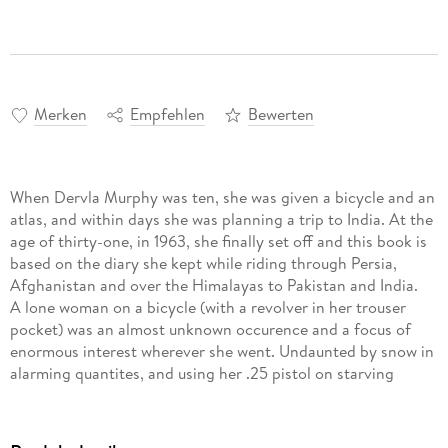
Merken
Empfehlen
Bewerten
When Dervla Murphy was ten, she was given a bicycle and an
atlas, and within days she was planning a trip to India. At the
age of thirty-one, in 1963, she finally set off and this book is
based on the diary she kept while riding through Persia,
Afghanistan and over the Himalayas to Pakistan and India.
A lone woman on a bicycle (with a revolver in her trouser
pocket) was an almost unknown occurence and a focus of
enormous interest wherever she went. Undaunted by snow in
alarming quantites, and using her .25 pistol on starving
wolves in Bulgaria and to scare lecherous Kurds in Persia, her
resourcefulness and the blind eye she turned to personal
danger and extreme discomfort were remarkable.