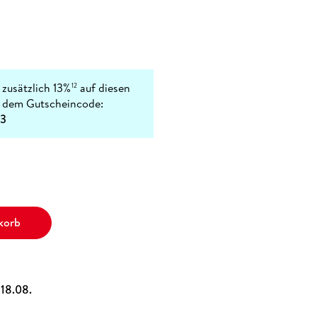
 zusätzlich 13%
auf diesen
12
t dem Gutscheincode:
3
korb
, 18.08.