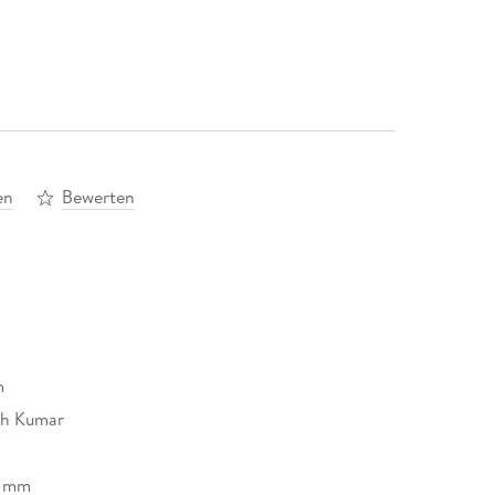
en
Bewerten
m
sh Kumar
7 mm