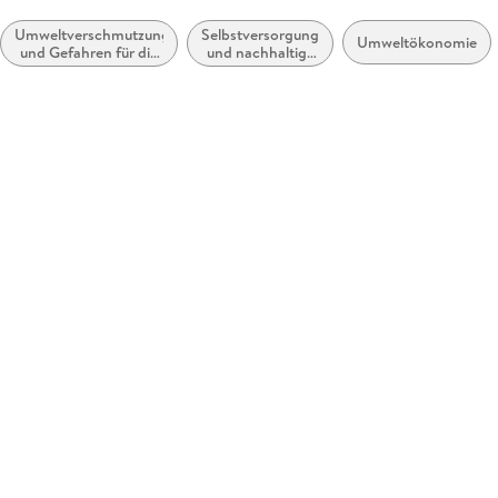
Umweltverschmutzung
Selbstversorgung
Umweltökonomie
und Gefahren für die
und nachhaltige
Umwelt
Lebensstile