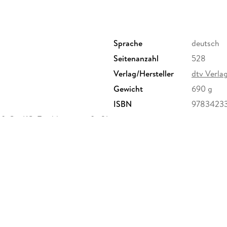
kollektiv um. Und wir vergessen, über all die
Eine Fundgrube von Fakten, Reportagen, Essa
Querverbindungen zu den unendlichen Möglichk
Sprache
deutsch
Seitenanzahl
528
Verlag/Hersteller
dtv Verla
Gewicht
690 g
ISBN
9783423
& Co. KG, Tumblingerstraße 21,
erheit,