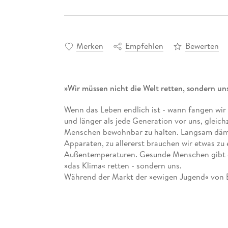
Merken
Empfehlen
Bewerten
»Wir müssen nicht die Welt retten, sondern uns
Wenn das Leben endlich ist - wann fangen wir 
und länger als jede Generation vor uns, gleich
Menschen bewohnbar zu halten. Langsam dämme
Apparaten, zu allererst brauchen wir etwas zu 
Außentemperaturen. Gesunde Menschen gibt es
»das Klima« retten - sondern uns.
Während der Markt der »ewigen Jugend« von Bot
spricht Eckart von Hirschhausen auch mit de
Arzt und Scientist for Future Stellung zur rea
Suche nach guten Ideen für eine bessere Welt. 
wir wirklich brauchen. Ausgerechnet unser Wun