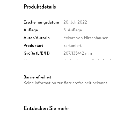
Produktdetails
Erscheinungsdatum
20. Juli 2022
Auflage
3. Auflage
Autor/Autorin
Eckart von Hirschhausen
Produktart
kartoniert
Größe (L/B/H)
207/135/42 mm
Herstelleradresse
dtv Verlagsgesellschaft mbH 
80337 München, Produktsich
produktsicherheit@dtv.de
Barrierefreiheit
Keine Information zur Barrierefreiheit bekannt
Entdecken Sie mehr