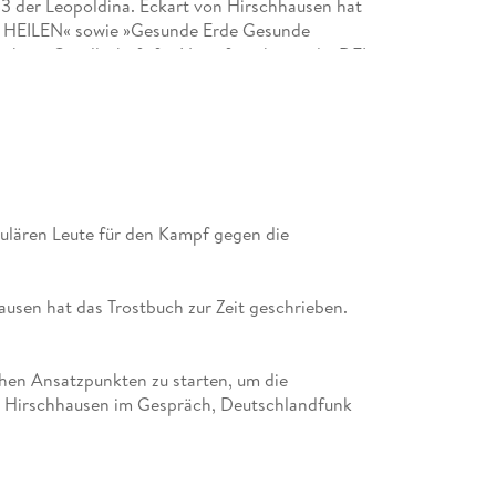
 der Leopoldina. Eckart von Hirschhausen hat
T HEILEN« sowie »Gesunde Erde Gesunde
enberg Gesellschaft für Naturforschung, die DFL
hilfe und Phineo. Außerdem ist er Mitglied des
professor. Er lebt in Berlin, ist verheiratet,
änderungen nicht auf.
ulären Leute für den Kampf gegen die
usen hat das Trostbuch zur Zeit geschrieben.
chen Ansatzpunkten zu starten, um die
n Hirschhausen im Gespräch, Deutschlandfunk
mmenhänge der großen Themen unserer Zeit