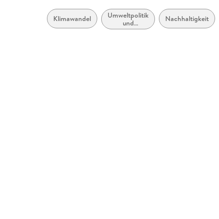
Umweltpolitik
Klimawandel
Nachhaltigkeit
und
Protokolle