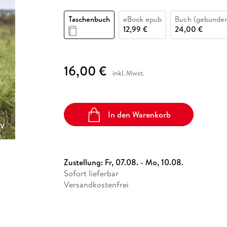
Fremdsprachige Bücher
n Lernhilfen
 Jugendbücher
eiber
Hörbuch Downloads im Bundle
cher
 Vergleich
 Puzzlezubehör
Lernen
New Adult
STABILO
Taschenbücher
Taschenbuch
eBook epub
Buch (gebunde
hilfen
hriller
 Backen
er
lender
Ratgeber
12,99 €
24,00 €
op
hriller
Romance
Sachbücher
16,00 €
precher:innen
inkl. Mwst.
Science Fiction
Fremdsprachige Bücher
In den Warenkorb
Zustellung:
Fr, 07.08. - Mo, 10.08.
Sofort lieferbar
Versandkostenfrei