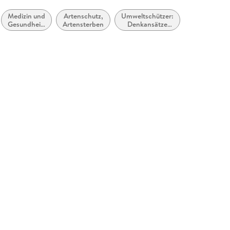
Medizin und
Artenschutz,
Umweltschützer:
Gesellschaft
Gesundheit:
Artensterben
Denkansätze
und Kultur,
Ratgeber,
und Ideologien
allgemein
Sachbuch