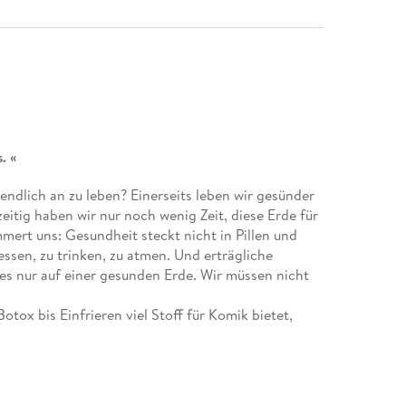
. «
endlich an zu leben? Einerseits leben wir gesünder
zeitig haben wir nur noch wenig Zeit, diese Erde für
rt uns: Gesundheit steckt nicht in Pillen und
essen, zu trinken, zu atmen. Und erträgliche
 nur auf einer gesunden Erde. Wir müssen nicht
ox bis Einfrieren viel Stoff für Komik bietet,
r echten Jugend von
Fridays for Future
. Er bezieht als
len Bedrohung der Klimakrise und macht sich auf die
Wir verbrauchen zu viel, weil wir nicht wissen, was
sch nach individueller Unsterblichkeit bringt uns