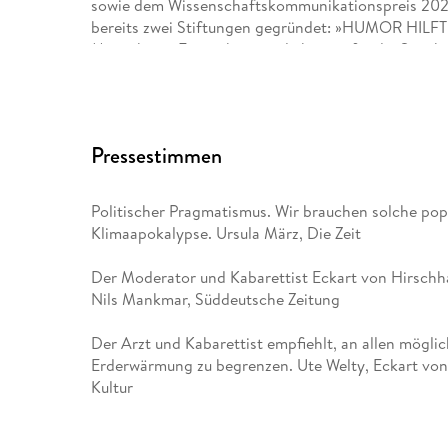
sowie dem Wissenschaftskommunikationspreis 2023
bereits zwei Stiftungen gegründet: »HUMOR HILF
Menschen«. Er ist ehrenamtlich tätig für die Senck
Stiftung, die Depressionshilfe, die Deutsche Krebs
Club of Rome, Ehrenmitglied der Charité und Honorar
evangelisch und gibt die Hoffnung auf positive Ver
Pressestimmen
Politischer Pragmatismus. Wir brauchen solche pop
Klimaapokalypse. Ursula März, Die Zeit
Der Moderator und Kabarettist Eckart von Hirschha
Nils Mankmar, Süddeutsche Zeitung
Der Arzt und Kabarettist empfiehlt, an allen mögli
Erderwärmung zu begrenzen. Ute Welty, Eckart vo
Kultur
Jetzt hat der Bestsellerautor überraschende Zusa