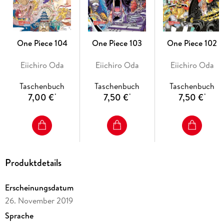
- Anime-Serie bei Crunchyroll, Wakanim und Anime on
Demand
- bisher 13 Anime-Kinofilme
- DVD/BD bei Kazé
One Piece 104
One Piece 103
One Piece 102
- Live-Action-Netflixserie geplant
- diverse Videospiele
Eiichiro Oda
Eiichiro Oda
Eiichiro Oda
- ab 10 Jahren
Taschenbuch
Taschenbuch
Taschenbuch
7,00 €
7,50 €
7,50 €
*
*
*
Produktdetails
Erscheinungsdatum
26. November 2019
Sprache