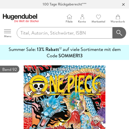
100 Tage Rückgaberecht***
Abholung in über 100 Filialen
Filiale
Konto
Merkzettel
Warenkorb
Hugendubel
Menu
Summer Sale:
13% Rabatt
auf viele Sortimente mit dem
12
mehr
Code
SOMMER13
erfahren
Band 92