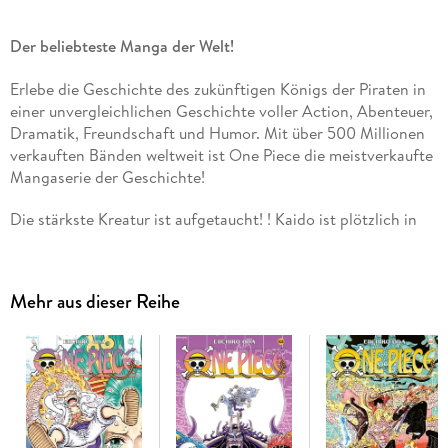
Der beliebteste Manga der Welt!
Erlebe die Geschichte des zukünftigen Königs der Piraten in
einer unvergleichlichen Geschichte voller Action, Abenteuer,
Dramatik, Freundschaft und Humor. Mit über 500 Millionen
verkauften Bänden weltweit ist One Piece die meistverkaufte
Mangaserie der Geschichte!
Die stärkste Kreatur ist aufgetaucht! ! Kaido ist plötzlich in
Gestalt eines riesigen Drachens erschienen und attackiert die
Gruppe um Nami mit seinem "Blow Breath"! ! Wütend darüber,
dass seine Freunde angegriffen werden, stürzt sich Ruffy auf
Mehr aus dieser Reihe
Kaido und prügelt mit all seiner Kraft auf ihn ein. . . Doch mit
welchem Ergebnis? !
Für Fans von Naruto, Dragon Ball, My Hero Academia und
Fairy Tail!
Weitere Infos: