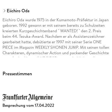
Carlsen Verlag GmbH, Völckersstraße 14-20, 22765
Hamburg, produktsicherheit@carlsen.de
Eiichiro Oda
Eiichiro Oda wurde 1975 in der Kumamoto-Präfektur in Japan
geboren. 1992 gewann er mit seinem bereits zu Schulzeiten
kreierten Kurzgeschichtenband " WANTED! " den 2. Preis
beim 44. Tezuka-Award. Nachdem er als Assistenzzeichner
gearbeitet hatte, debütierte er 1997 mit seiner Serie ONE
PIECE im Magazin WEEKLY SHONEN JUMP. Mit seinen tollen
Charakteren, dynamischer Action und packender Geschichte
genießt der Manga ONE PIECE eine unglaublich große
Popularität. Allein in Japan wurden bereits über 200
Millionen Exemplare der Serie verkauft. ONE PIECE feiert
Pressestimmen
multimedial große Erfolge: die Serie wurde als Anime
adaptiert, ebenso gibt es eine Reihe von Games, Kinofilmen
u. v. m. Die Serie hat auch in Europa und den USA unzählige
Fans. Die deutsche Ausgabe des Manga kommt
dreimonatlich bei Carlsen, außerdem sind mehrere Guides
und Romane sowie der Kurzgeschichtenband WANTED
Besprechung vom 17.04.2022
erschienen!