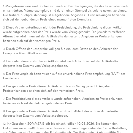
Mängelexemplare sind Bücher mit leichten Beschädigungen, die das Lesen aber nicht
1
einschränken. Mängelexemplare sind durch einen Stempel als solche gekennzeichnet.
Die frühere Buchpreisbindung ist aufgehoben. Angaben zu Preissenkungen beziehen
sich auf den gebundenen Preis eines mangelfreien Exemplars.
Diese Artikel unterliegen nicht der Preisbindung, die Preisbindung dieser Artikel
2
wurde aufgehoben oder der Preis wurde vom Verlag gesenkt. Die jeweils zutreffende
Alternative wird Ihnen auf der Artikelseite dargestellt. Angaben zu Preissenkungen
beziehen sich auf den vorherigen Preis.
Durch Öffnen der Leseprobe willigen Sie ein, dass Daten an den Anbieter der
3
Leseprobe übermittelt werden.
Der gebundene Preis dieses Artikels wird nach Ablauf des auf der Artikelseite
4
dargestellten Datums vom Verlag angehoben.
Der Preisvergleich bezieht sich auf die unverbindliche Preisempfehlung (UVP) des
5
Herstellers.
Der gebundene Preis dieses Artikels wurde vom Verlag gesenkt. Angaben zu
6
Preissenkungen beziehen sich auf den vorherigen Preis.
Die Preisbindung dieses Artikels wurde aufgehoben. Angaben zu Preissenkungen
7
beziehen sich auf den letzten gebundenen Preis.
Der gebundene Preis dieses Artikels wird nach Ablauf des auf der Artikelseite
8
dargestellten Datums vom Verlag angehoben.
Ihr Gutschein SOMMER13 gilt bis einschließlich 10.08.2026. Sie können den
12
Gutschein ausschließlich online einlösen unter www.hugendubel.de. Keine Bestellung
zur Abholung mit Zahlung in der Filiale möglich. Der Gutschein ist nicht gültig für