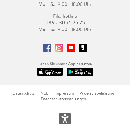
Mo. - Sa. 9.00 - 18.00 Uhr
MARTIN SENG
Filialhotline
Die ersten hundert Bände von "One Piece" sind im Carlsen-
089 - 30 75 75 75
Verlag erhältlich und kosten jeweils
Mo. - Sa. 9.00 - 18.00 Uhr
© Alle Rechte vorbehalten. Frankfurter Allgemeine Zeitung
GmbH, Frankfurt.
Laden Sie unsere App herunter.
Datenschutz
AGB
Impressum
Widerrufsbelehrung
Datenschutzeinstellungen