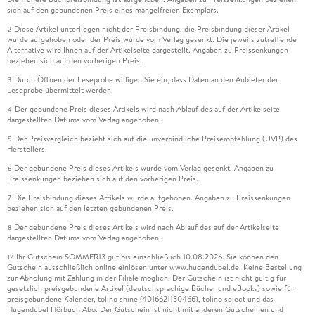
sich auf den gebundenen Preis eines mangelfreien Exemplars.
Diese Artikel unterliegen nicht der Preisbindung, die Preisbindung dieser Artikel
2
wurde aufgehoben oder der Preis wurde vom Verlag gesenkt. Die jeweils zutreffende
Alternative wird Ihnen auf der Artikelseite dargestellt. Angaben zu Preissenkungen
beziehen sich auf den vorherigen Preis.
Durch Öffnen der Leseprobe willigen Sie ein, dass Daten an den Anbieter der
3
Leseprobe übermittelt werden.
Der gebundene Preis dieses Artikels wird nach Ablauf des auf der Artikelseite
4
dargestellten Datums vom Verlag angehoben.
Der Preisvergleich bezieht sich auf die unverbindliche Preisempfehlung (UVP) des
5
Herstellers.
Der gebundene Preis dieses Artikels wurde vom Verlag gesenkt. Angaben zu
6
Preissenkungen beziehen sich auf den vorherigen Preis.
Die Preisbindung dieses Artikels wurde aufgehoben. Angaben zu Preissenkungen
7
beziehen sich auf den letzten gebundenen Preis.
Der gebundene Preis dieses Artikels wird nach Ablauf des auf der Artikelseite
8
dargestellten Datums vom Verlag angehoben.
Ihr Gutschein SOMMER13 gilt bis einschließlich 10.08.2026. Sie können den
12
Gutschein ausschließlich online einlösen unter www.hugendubel.de. Keine Bestellung
zur Abholung mit Zahlung in der Filiale möglich. Der Gutschein ist nicht gültig für
gesetzlich preisgebundene Artikel (deutschsprachige Bücher und eBooks) sowie für
preisgebundene Kalender, tolino shine (4016621130466), tolino select und das
Hugendubel Hörbuch Abo. Der Gutschein ist nicht mit anderen Gutscheinen und