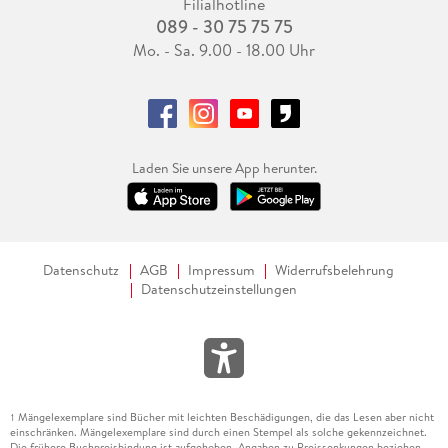
Filialhotline
089 - 30 75 75 75
Mo. - Sa. 9.00 - 18.00 Uhr
Laden Sie unsere App herunter.
Datenschutz
AGB
Impressum
Widerrufsbelehrung
Datenschutzeinstellungen
Mängelexemplare sind Bücher mit leichten Beschädigungen, die das Lesen aber nicht
1
einschränken. Mängelexemplare sind durch einen Stempel als solche gekennzeichnet.
Die frühere Buchpreisbindung ist aufgehoben. Angaben zu Preissenkungen beziehen