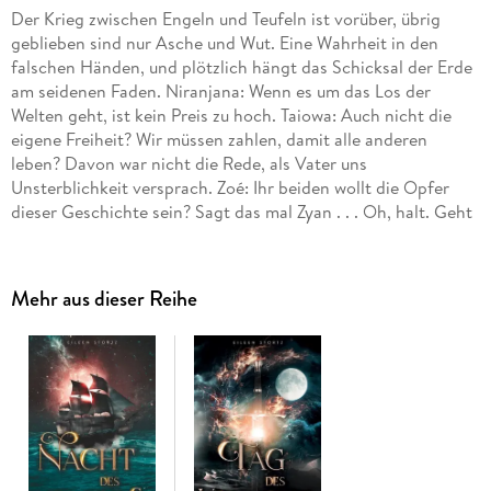
Der Krieg zwischen Engeln und Teufeln ist vorüber, übrig
geblieben sind nur Asche und Wut. Eine Wahrheit in den
falschen Händen, und plötzlich hängt das Schicksal der Erde
am seidenen Faden. Niranjana: Wenn es um das Los der
Welten geht, ist kein Preis zu hoch. Taiowa: Auch nicht die
eigene Freiheit? Wir müssen zahlen, damit alle anderen
leben? Davon war nicht die Rede, als Vater uns
Unsterblichkeit versprach. Zoé: Ihr beiden wollt die Opfer
dieser Geschichte sein? Sagt das mal Zyan . . . Oh, halt. Geht
nicht. Er ist tot, weil ihr euch für Götter haltet. Aber ihr
könnt bluten - und das werdet ihr.
Mehr aus dieser Reihe