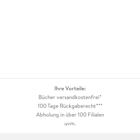
Taiowa und Niranjana versuchen Verbündete zu finden, um
das Problem, welches durch Zoe ausgeht zu verhindern und
gleichzeitig sind sie bemüht ihre Geheimnisse zu wahren.
Gestützt wird die Geschichte durch verschiedene persönliche
Rückblenden der einzelnen Charaktere.
Die Welt wieder zu besuchen mit ihren Eigenheiten , die
Charaktere und ihre Wesenszüge kennen zu lernen. Zu sehen,
dass jede starke Figur auch ihre Schwächen und
Ihre Vorteile:
Hintergründe, ihre Unsicherheiten hat, fand ich total
authentisch.
Bücher versandkostenfrei*
100 Tage Rückgaberecht***
Abholung in über 100 Filialen
uvm.
Ich habe beide Seiten nachvollziehen können. Habe gelitten
mit ihnen und kann beide verstehen, dass sie sich auf der
richtigen Seite wähnen. Denn was ist gut und was nicht?