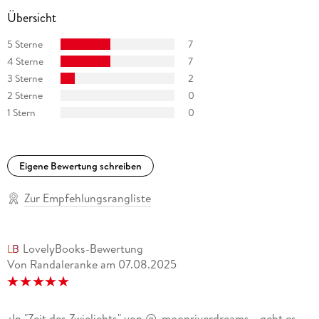
Übersicht
5 Sterne
7
4 Sterne
7
3 Sterne
2
2 Sterne
0
1 Stern
0
Eigene Bewertung schreiben
Zur Empfehlungsrangliste
LovelyBooks-Bewertung
Von Randaleranke
am
07.08.2025
¿In "Zeit des Zwielichts" von @_moonriverdreams_ geht es