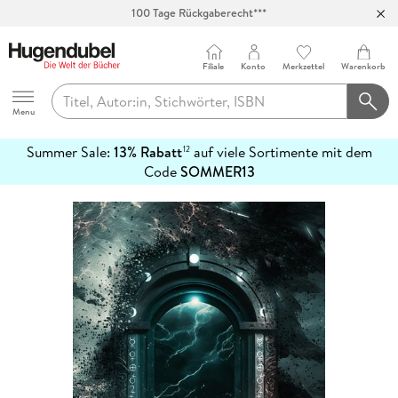
100 Tage Rückgaberecht***
Abholung in über 100 Filialen
Filiale
Konto
Merkzettel
Warenkorb
Hugendubel
Menu
Summer Sale:
13% Rabatt
auf viele Sortimente mit dem
12
mehr
Code
SOMMER13
erfahren