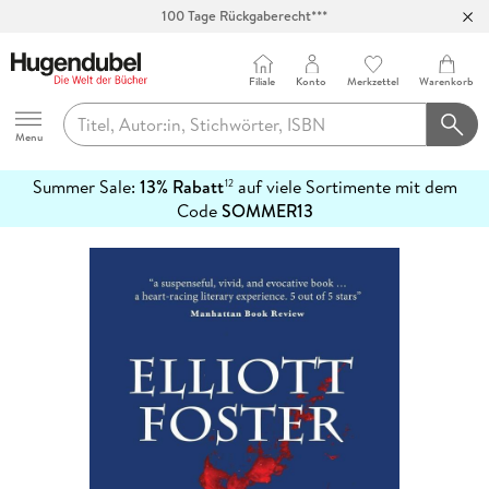
100 Tage Rückgaberecht***
Abholung in über 100 Filialen
Filiale
Konto
Merkzettel
Warenkorb
Hugendubel
Menu
Summer Sale:
13% Rabatt
auf viele Sortimente mit dem
12
mehr
Code
SOMMER13
erfahren