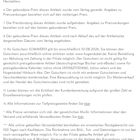
Herstellers.
Der gebundene Preis dieses Artikels wurde vom Verlag gesenkt. Angaben zu
6
Preissenkungen beziehen sich auf den vorherigen Preis.
Die Preisbindung dieses Artikels wurde aufgehoben. Angaben zu Preissenkungen
7
beziehen sich auf den letzten gebundenen Preis.
Der gebundene Preis dieses Artikels wird nach Ablauf des auf der Artikelseite
8
dargestellten Datums vom Verlag angehoben.
Ihr Gutschein SOMMER13 gilt bis einschließlich 10.08.2026. Sie können den
12
Gutschein ausschließlich online einlösen unter www.hugendubel.de. Keine Bestellung
zur Abholung mit Zahlung in der Filiale möglich. Der Gutschein ist nicht gültig für
gesetzlich preisgebundene Artikel (deutschsprachige Bücher und eBooks) sowie für
preisgebundene Kalender, tolino shine (4016621130466), tolino select und das
Hugendubel Hörbuch Abo. Der Gutschein ist nicht mit anderen Gutscheinen und
Geschenkkarten kombinierbar. Eine Barauszahlung ist nicht möglich. Ein Weiterverkauf
und der Handel des Gutscheincodes sind nicht gestattet.
Leider können wir die Echtheit der Kundenbewertung aufgrund der großen Zahl an
15
Einzelbewertungen nicht prüfen.
Alle Informationen zur Tiefpreisgarantie finden Sie
hier
16
Alle Preise verstehen sich inkl. der gesetzlichen MwSt. Informationen über den
*
Versand und anfallende Versandkosten finden Sie
hier
Alle online gekauften Versandartikel beinhalten ein erweitertes Rückgaberecht von
***
100 Tagen nach Kaufdatum. Die Rücknahme von Bild-, Ton- und Datenträgern ist nur bei
noch versiegelter Ware möglich. Für in der Filiale gekaufte Artikel gilt ein
Rückgaberecht von 4 Wochen. Voraussetzung ist die Vorlage des Kassenbons und dass