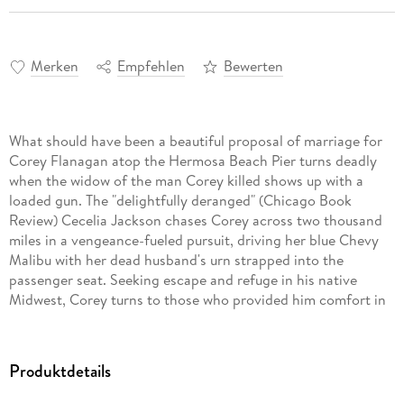
Merken
Empfehlen
Bewerten
What should have been a beautiful proposal of marriage for
Corey Flanagan atop the Hermosa Beach Pier turns deadly
when the widow of the man Corey killed shows up with a
loaded gun. The "delightfully deranged" (Chicago Book
Review) Cecelia Jackson chases Corey across two thousand
miles in a vengeance-fueled pursuit, driving her blue Chevy
Malibu with her dead husband's urn strapped into the
passenger seat. Seeking escape and refuge in his native
Midwest, Corey turns to those who provided him comfort in
the past-his mother, Ginny; best friend, Billy; and former
lover, Nick. All of them become ensnared in Cecelia's
maniacal quest, which brings the story full circle to the
Produktdetails
family cabin in Wisconsin for a climactic and deadly
conclusion.