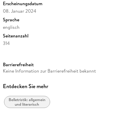
Erscheinungsdatum
08. Januar 2024
Sprache
englisch
Seitenanzahl
314
Autor/Autorin
Elliott Foster
Barrierefreiheit
Verlag/Hersteller
Keine Information zur Barrierefreiheit bekannt
Calumet Editions
Produktart
Entdecken Sie mehr
kartoniert
Belletristik: allgemein
Gewicht
und literarisch
512 g
Größe (L/B/H)
229/152/19 mm