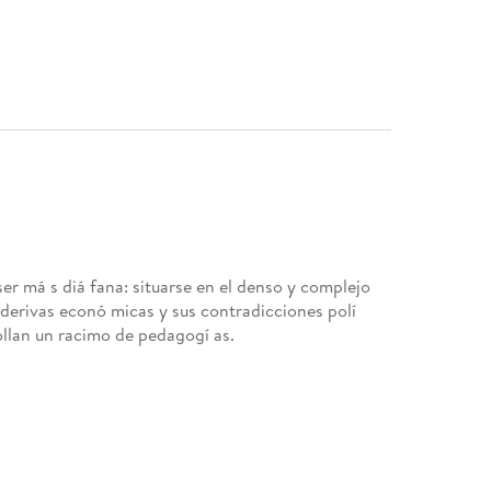
ser má s diá fana: situarse en el denso y complejo
s derivas econó micas y sus contradicciones polí
ollan un racimo de pedagogí as.