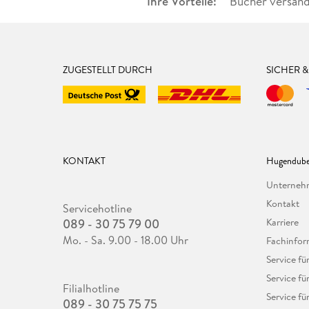
Ihre Vorteile:
Bücher versand
ZUGESTELLT DURCH
SICHER 
KONTAKT
Hugendube
Unterne
Kontakt
Servicehotline
089 - 30 75 79 00
Karriere
Mo. - Sa. 9.00 - 18.00 Uhr
Fachinfor
Service f
Service fü
Filialhotline
Service fü
089 - 30 75 75 75