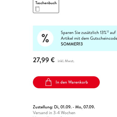
Fremdsprachige Bücher
Taschenbuch
n Lernhilfen
 Jugendbücher
eiber
Hörbuch Downloads im Bundle
cher
 Vergleich
 Puzzlezubehör
Lernen
New Adult
STABILO
Taschenbücher
hilfen
hriller
 Backen
er
lender
Ratgeber
op
hriller
Romance
Sachbücher
Sparen Sie zusätzlich 13%
auf 
12
precher:innen
Artikel mit dem Gutscheincode
Science Fiction
SOMMER13
Fremdsprachige Bücher
27,99 €
inkl. Mwst.
In den Warenkorb
Zustellung:
Di, 01.09. - Mo, 07.09.
Versand in 3-4 Wochen