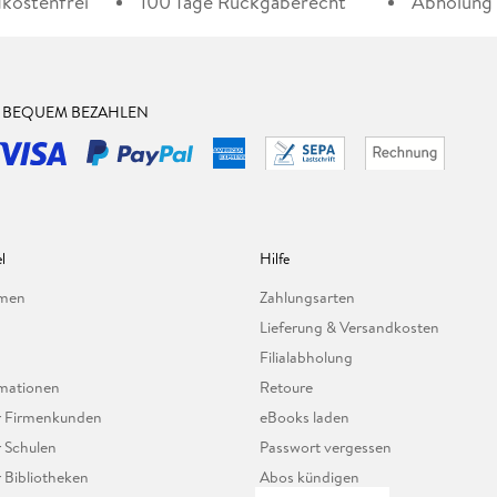
kostenfrei*
100 Tage Rückgaberecht***
Abholung i
& BEQUEM BEZAHLEN
l
Hilfe
hmen
Zahlungsarten
Lieferung & Versandkosten
Filialabholung
mationen
Retoure
ür Firmenkunden
eBooks laden
r Schulen
Passwort vergessen
r Bibliotheken
Abos kündigen