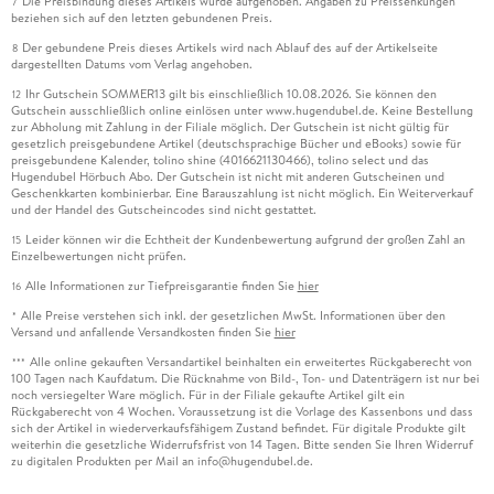
Die Preisbindung dieses Artikels wurde aufgehoben. Angaben zu Preissenkungen
7
beziehen sich auf den letzten gebundenen Preis.
Der gebundene Preis dieses Artikels wird nach Ablauf des auf der Artikelseite
8
dargestellten Datums vom Verlag angehoben.
Ihr Gutschein SOMMER13 gilt bis einschließlich 10.08.2026. Sie können den
12
Gutschein ausschließlich online einlösen unter www.hugendubel.de. Keine Bestellung
zur Abholung mit Zahlung in der Filiale möglich. Der Gutschein ist nicht gültig für
gesetzlich preisgebundene Artikel (deutschsprachige Bücher und eBooks) sowie für
preisgebundene Kalender, tolino shine (4016621130466), tolino select und das
Hugendubel Hörbuch Abo. Der Gutschein ist nicht mit anderen Gutscheinen und
Geschenkkarten kombinierbar. Eine Barauszahlung ist nicht möglich. Ein Weiterverkauf
und der Handel des Gutscheincodes sind nicht gestattet.
Leider können wir die Echtheit der Kundenbewertung aufgrund der großen Zahl an
15
Einzelbewertungen nicht prüfen.
Alle Informationen zur Tiefpreisgarantie finden Sie
hier
16
Alle Preise verstehen sich inkl. der gesetzlichen MwSt. Informationen über den
*
Versand und anfallende Versandkosten finden Sie
hier
Alle online gekauften Versandartikel beinhalten ein erweitertes Rückgaberecht von
***
100 Tagen nach Kaufdatum. Die Rücknahme von Bild-, Ton- und Datenträgern ist nur bei
noch versiegelter Ware möglich. Für in der Filiale gekaufte Artikel gilt ein
Rückgaberecht von 4 Wochen. Voraussetzung ist die Vorlage des Kassenbons und dass
sich der Artikel in wiederverkaufsfähigem Zustand befindet. Für digitale Produkte gilt
weiterhin die gesetzliche Widerrufsfrist von 14 Tagen. Bitte senden Sie Ihren Widerruf
zu digitalen Produkten per Mail an info@hugendubel.de.