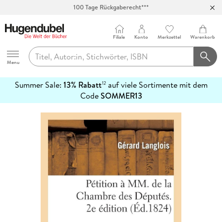
100 Tage Rückgaberecht***
Abholung in über 100 Filialen
Filiale
Konto
Merkzettel
Warenkorb
Hugendubel
Menu
Summer Sale:
13% Rabatt
auf viele Sortimente mit dem
12
mehr
Code
SOMMER13
erfahren