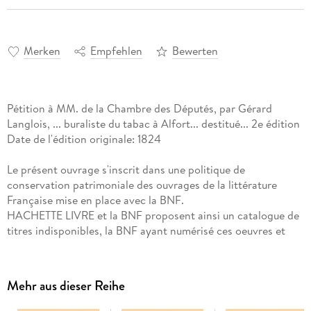
Merken
Empfehlen
Bewerten
Pétition à MM. de la Chambre des Députés, par Gérard
Langlois, ... buraliste du tabac à Alfort... destitué... 2e édition
Date de l'édition originale: 1824
Le présent ouvrage s'inscrit dans une politique de
conservation patrimoniale des ouvrages de la littérature
Française mise en place avec la BNF.
HACHETTE LIVRE et la BNF proposent ainsi un catalogue de
titres indisponibles, la BNF ayant numérisé ces oeuvres et
HACHETTE LIVRE les imprimant à la demande.
Certains de ces ouvrages reflètent des courants de pensée
caractéristiques de leur époque, mais qui seraient aujourd'hui
Mehr aus dieser Reihe
jugés condamnables.
Ils n'en appartiennent pas moins à l'histoire des idées en