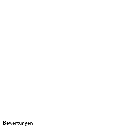
73 g
Größe (L/B/H)
234/156/2 mm
ISBN
9782013356886
Bewertungen