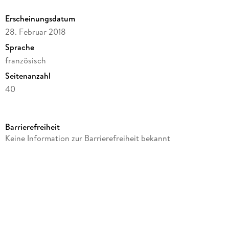
Erscheinungsdatum
28. Februar 2018
Sprache
französisch
Seitenanzahl
40
Reihe
Hachette Livre BNF
Barrierefreiheit
Autor/Autorin
Keine Information zur Barrierefreiheit bekannt
Gérard Langlois
Verlag/Hersteller
Hachette Livre
Produktart
kartoniert
Gewicht