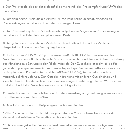
Der Preisvergleich bezieht sich auf die unverbindliche Preisempfehlung (UVP) des
5
Herstellers.
Der gebundene Preis dieses Artikels wurde vom Verlag gesenkt. Angaben zu
6
Preissenkungen beziehen sich auf den vorherigen Preis.
Die Preisbindung dieses Artikels wurde aufgehoben. Angaben zu Preissenkungen
7
beziehen sich auf den letzten gebundenen Preis.
Der gebundene Preis dieses Artikels wird nach Ablauf des auf der Artikelseite
8
dargestellten Datums vom Verlag angehoben.
Ihr Gutschein SOMMER13 gilt bis einschließlich 10.08.2026. Sie können den
12
Gutschein ausschließlich online einlösen unter www.hugendubel.de. Keine Bestellung
zur Abholung mit Zahlung in der Filiale möglich. Der Gutschein ist nicht gültig für
gesetzlich preisgebundene Artikel (deutschsprachige Bücher und eBooks) sowie für
preisgebundene Kalender, tolino shine (4016621130466), tolino select und das
Hugendubel Hörbuch Abo. Der Gutschein ist nicht mit anderen Gutscheinen und
Geschenkkarten kombinierbar. Eine Barauszahlung ist nicht möglich. Ein Weiterverkauf
und der Handel des Gutscheincodes sind nicht gestattet.
Leider können wir die Echtheit der Kundenbewertung aufgrund der großen Zahl an
15
Einzelbewertungen nicht prüfen.
Alle Informationen zur Tiefpreisgarantie finden Sie
hier
16
Alle Preise verstehen sich inkl. der gesetzlichen MwSt. Informationen über den
*
Versand und anfallende Versandkosten finden Sie
hier
Alle online gekauften Versandartikel beinhalten ein erweitertes Rückgaberecht von
***