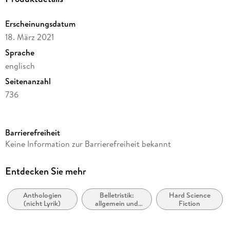
Erscheinungsdatum
18. März 2021
Sprache
englisch
Seitenanzahl
736
Reihe
S.F. MASTERWORKS
Barrierefreiheit
Autor/Autorin
Keine Information zur Barrierefreiheit bekannt
Greg Egan
Verlag/Hersteller
Entdecken Sie mehr
Yen Press
Anthologien
Belletristik:
Hard Science
Produktart
(nicht Lyrik)
allgemein und
Fiction
kartoniert
literarisch, nicht
nach Genre
Gewicht