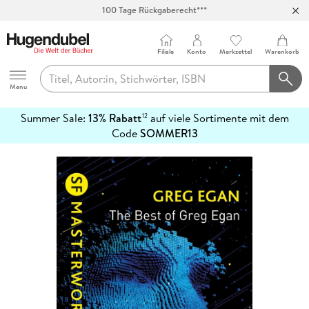
100 Tage Rückgaberecht***
Abholung in über 100 Filialen
Filiale
Konto
Merkzettel
Warenkorb
Hugendubel
Menu
Summer Sale:
13% Rabatt
auf viele Sortimente mit dem
12
mehr
Code
SOMMER13
erfahren