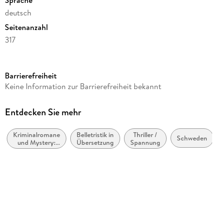
deutsch
Seitenanzahl
317
Reihe
Die Van-Veeteren-Krimis
Barrierefreiheit
Autor/Autorin
Keine Information zur Barrierefreiheit bekannt
Håkan Nesser
Übersetzung
Entdecken Sie mehr
Christel Hildebrandt
Kriminalromane
Belletristik in
Thriller /
Verlag/Hersteller
Schweden
und Mystery:
Übersetzung
Spannung
btb Taschenbuch
Polizeiarbeit &
Forensik
Originaltitel
Kommissarien och tystnaden
Originalsprache
schwedisch
Gewicht