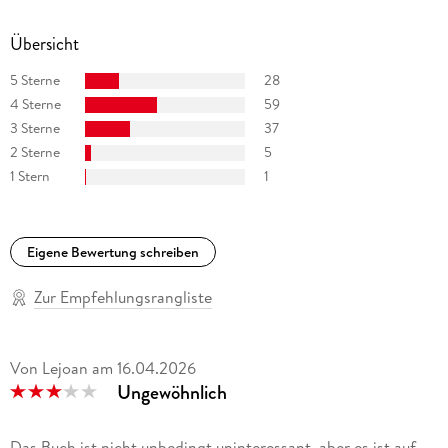
Übersicht
5 Sterne
28
4 Sterne
59
3 Sterne
37
2 Sterne
5
1 Stern
1
Eigene Bewertung schreiben
Zur Empfehlungsrangliste
Von Lejoan
am
16.04.2026
Ungewöhnlich
Das Buch ist nicht unbedingt uninteressant, aber es ist auf