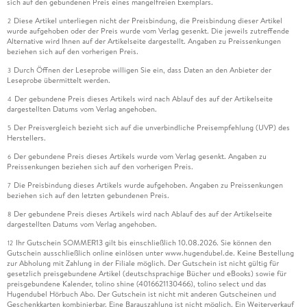
sich auf den gebundenen Preis eines mangelfreien Exemplars.
Diese Artikel unterliegen nicht der Preisbindung, die Preisbindung dieser Artikel
2
wurde aufgehoben oder der Preis wurde vom Verlag gesenkt. Die jeweils zutreffende
Alternative wird Ihnen auf der Artikelseite dargestellt. Angaben zu Preissenkungen
beziehen sich auf den vorherigen Preis.
Durch Öffnen der Leseprobe willigen Sie ein, dass Daten an den Anbieter der
3
Leseprobe übermittelt werden.
Der gebundene Preis dieses Artikels wird nach Ablauf des auf der Artikelseite
4
dargestellten Datums vom Verlag angehoben.
Der Preisvergleich bezieht sich auf die unverbindliche Preisempfehlung (UVP) des
5
Herstellers.
Der gebundene Preis dieses Artikels wurde vom Verlag gesenkt. Angaben zu
6
Preissenkungen beziehen sich auf den vorherigen Preis.
Die Preisbindung dieses Artikels wurde aufgehoben. Angaben zu Preissenkungen
7
beziehen sich auf den letzten gebundenen Preis.
Der gebundene Preis dieses Artikels wird nach Ablauf des auf der Artikelseite
8
dargestellten Datums vom Verlag angehoben.
Ihr Gutschein SOMMER13 gilt bis einschließlich 10.08.2026. Sie können den
12
Gutschein ausschließlich online einlösen unter www.hugendubel.de. Keine Bestellung
zur Abholung mit Zahlung in der Filiale möglich. Der Gutschein ist nicht gültig für
gesetzlich preisgebundene Artikel (deutschsprachige Bücher und eBooks) sowie für
preisgebundene Kalender, tolino shine (4016621130466), tolino select und das
Hugendubel Hörbuch Abo. Der Gutschein ist nicht mit anderen Gutscheinen und
Geschenkkarten kombinierbar. Eine Barauszahlung ist nicht möglich. Ein Weiterverkauf