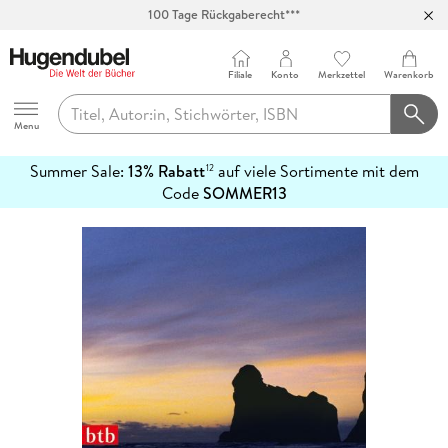
Abholung in über 100 Filialen
Filiale
Konto
Merkzettel
Warenkorb
Hugendubel
Menu
Summer Sale:
13% Rabatt
auf viele Sortimente mit dem
12
mehr
Code
SOMMER13
erfahren