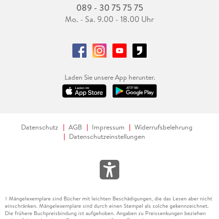
089 - 30 75 75 75
Mo. - Sa. 9.00 - 18.00 Uhr
Laden Sie unsere App herunter.
Datenschutz
AGB
Impressum
Widerrufsbelehrung
Datenschutzeinstellungen
Mängelexemplare sind Bücher mit leichten Beschädigungen, die das Lesen aber nicht
1
einschränken. Mängelexemplare sind durch einen Stempel als solche gekennzeichnet.
Die frühere Buchpreisbindung ist aufgehoben. Angaben zu Preissenkungen beziehen