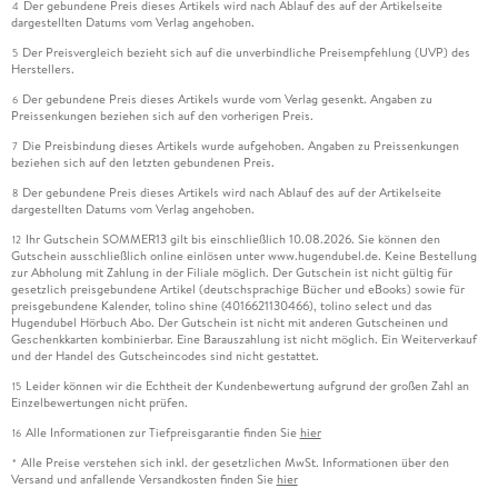
Der gebundene Preis dieses Artikels wird nach Ablauf des auf der Artikelseite
4
dargestellten Datums vom Verlag angehoben.
Der Preisvergleich bezieht sich auf die unverbindliche Preisempfehlung (UVP) des
5
Herstellers.
Der gebundene Preis dieses Artikels wurde vom Verlag gesenkt. Angaben zu
6
Preissenkungen beziehen sich auf den vorherigen Preis.
Die Preisbindung dieses Artikels wurde aufgehoben. Angaben zu Preissenkungen
7
beziehen sich auf den letzten gebundenen Preis.
Der gebundene Preis dieses Artikels wird nach Ablauf des auf der Artikelseite
8
dargestellten Datums vom Verlag angehoben.
Ihr Gutschein SOMMER13 gilt bis einschließlich 10.08.2026. Sie können den
12
Gutschein ausschließlich online einlösen unter www.hugendubel.de. Keine Bestellung
zur Abholung mit Zahlung in der Filiale möglich. Der Gutschein ist nicht gültig für
gesetzlich preisgebundene Artikel (deutschsprachige Bücher und eBooks) sowie für
preisgebundene Kalender, tolino shine (4016621130466), tolino select und das
Hugendubel Hörbuch Abo. Der Gutschein ist nicht mit anderen Gutscheinen und
Geschenkkarten kombinierbar. Eine Barauszahlung ist nicht möglich. Ein Weiterverkauf
und der Handel des Gutscheincodes sind nicht gestattet.
Leider können wir die Echtheit der Kundenbewertung aufgrund der großen Zahl an
15
Einzelbewertungen nicht prüfen.
Alle Informationen zur Tiefpreisgarantie finden Sie
hier
16
Alle Preise verstehen sich inkl. der gesetzlichen MwSt. Informationen über den
*
Versand und anfallende Versandkosten finden Sie
hier