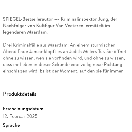
SPIEGEL-Bestsellerautor --- Kriminalinspektor Jung, der
Nachfolger von Kultfigur Van Veeteren, ermittelt im
legendären Maardam.
Drei Kriminalfälle aus Maardam: An einem stürmischen
Abend Ende Januar klopft es an Judith Millers Tür. Sie öffnet,
ohne zu wissen, wen sie vorfinden wird, und ohne zu wissen,
dass ihr Leben in dieser Sekunde eine völlig neue Richtung
einschlagen wird. Es ist der Moment, auf den sie für immer
zurückblicken wird, als Beginn der besten und schlimmsten
Dinge, die ihr widerfahren sind. Ebenso wissen weder Anna
Kowalski noch der Besitzer der Pferde Schwarz und Braun,
Produktdetails
dass nur ein paar Schritte abseits des gewohnten Weges
unwiederbringliche Folgen haben können. In Van Veeterens
Erscheinungsdatum
Maardam werden weiterhin Verbrechen begangen, und sein
12. Februar 2025
Nachfolger, Kommissar Jung, tut sein Bestes, um sie
aufzuklären. Einige Fälle jedoch sollten vielleicht besser
Sprache
ungelöst bleiben . . .