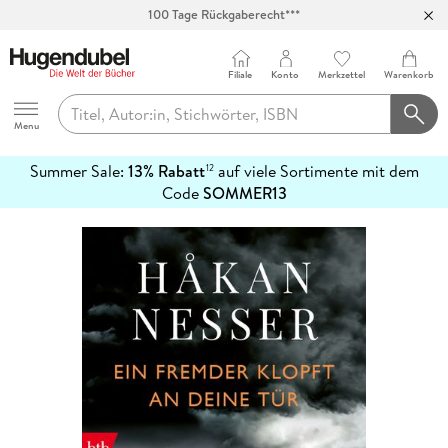
100 Tage Rückgaberecht***
Abholung in über 100 Filialen
Filiale
Konto
Merkzettel
Warenkorb
Hugendubel
Menu
Summer Sale:
13% Rabatt
auf viele Sortimente mit dem
12
mehr
Code
SOMMER13
erfahren