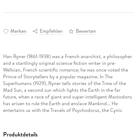
Merken
Empfehlen
Bewerten
Han Ryner (1861-1938) was a French anarchist, a philosopher
and a startlingly original science fiction writer in pre-
Wellsian, French scientific romance; he was once voted the
Prince of Storytellers by a popular magazine. In The
Superhumans (1929), Ryner tells stories of the Time of the
Mad Sun, a second sun which lights the Earth in the far
future, when a race of giant and super-intelligent Mastodons
has arisen to rule the Earth and enslave Mankind... He
entertains us with the Travels of Psychodorus, the Cynic
Philosopher (1903), who, like Gulliver, encounters Eyeless
Men, Retrograde People and many others strange
subcultures... In 1896, he foresaw the revolt of sentient
Produktdetails
machines (1896), imagined the crimes of a solitary sociopath