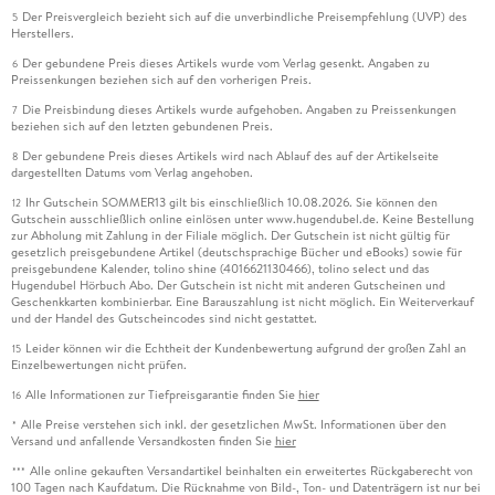
Der Preisvergleich bezieht sich auf die unverbindliche Preisempfehlung (UVP) des
5
Herstellers.
Der gebundene Preis dieses Artikels wurde vom Verlag gesenkt. Angaben zu
6
Preissenkungen beziehen sich auf den vorherigen Preis.
Die Preisbindung dieses Artikels wurde aufgehoben. Angaben zu Preissenkungen
7
beziehen sich auf den letzten gebundenen Preis.
Der gebundene Preis dieses Artikels wird nach Ablauf des auf der Artikelseite
8
dargestellten Datums vom Verlag angehoben.
Ihr Gutschein SOMMER13 gilt bis einschließlich 10.08.2026. Sie können den
12
Gutschein ausschließlich online einlösen unter www.hugendubel.de. Keine Bestellung
zur Abholung mit Zahlung in der Filiale möglich. Der Gutschein ist nicht gültig für
gesetzlich preisgebundene Artikel (deutschsprachige Bücher und eBooks) sowie für
preisgebundene Kalender, tolino shine (4016621130466), tolino select und das
Hugendubel Hörbuch Abo. Der Gutschein ist nicht mit anderen Gutscheinen und
Geschenkkarten kombinierbar. Eine Barauszahlung ist nicht möglich. Ein Weiterverkauf
und der Handel des Gutscheincodes sind nicht gestattet.
Leider können wir die Echtheit der Kundenbewertung aufgrund der großen Zahl an
15
Einzelbewertungen nicht prüfen.
Alle Informationen zur Tiefpreisgarantie finden Sie
hier
16
Alle Preise verstehen sich inkl. der gesetzlichen MwSt. Informationen über den
*
Versand und anfallende Versandkosten finden Sie
hier
Alle online gekauften Versandartikel beinhalten ein erweitertes Rückgaberecht von
***
100 Tagen nach Kaufdatum. Die Rücknahme von Bild-, Ton- und Datenträgern ist nur bei