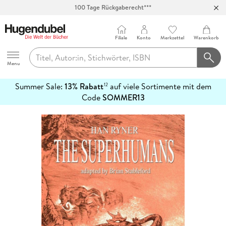
100 Tage Rückgaberecht***
Abholung in über 100 Filialen
Filiale
Konto
Merkzettel
Warenkorb
Hugendubel
Menu
Summer Sale:
13% Rabatt
auf viele Sortimente mit dem
12
mehr
Code
SOMMER13
erfahren