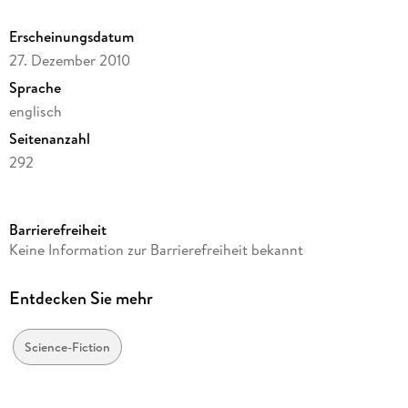
in the enlightened year 2347 and the creation of hybrid man-
Erscheinungsdatum
apes.
27. Dezember 2010
Sprache
englisch
Seitenanzahl
292
Autor/Autorin
Hans Ryner
Barrierefreiheit
Verlag/Hersteller
Keine Information zur Barrierefreiheit bekannt
Hollywood Comics
Produktart
Entdecken Sie mehr
kartoniert
Gewicht
Science-Fiction
354 g
Größe (L/B/H)