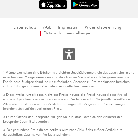
Datenschutz
AGB
Impressum
Widerrufsbelehrung
Datenschutzeinstellungen
Mängelexemplare sind Bücher mit leichten Beschädigungen, die das Lesen aber nicht
1
einschränken. Mängelexemplare sind durch einen Stempel als solche gekennzeichnet.
Die frühere Buchpreisbindung ist aufgehoben. Angaben zu Preissenkungen beziehen
sich auf den gebundenen Preis eines mangelfreien Exemplars.
Diese Artikel unterliegen nicht der Preisbindung, die Preisbindung dieser Artikel
2
wurde aufgehoben oder der Preis wurde vom Verlag gesenkt. Die jeweils zutreffende
Alternative wird Ihnen auf der Artikelseite dargestellt. Angaben zu Preissenkungen
beziehen sich auf den vorherigen Preis.
Durch Öffnen der Leseprobe willigen Sie ein, dass Daten an den Anbieter der
3
Leseprobe übermittelt werden.
Der gebundene Preis dieses Artikels wird nach Ablauf des auf der Artikelseite
4
dargestellten Datums vom Verlag angehoben.