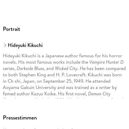
Portrait
Hideyuki Kikuchi
Hideyuki Kikuchi is a Japanese author famous for his horror
novels. His most famous works include the
Vampire Hunter D
series,
Darkside Blues
, and
Wicked City
. He has been compared
to both Stephen King and H. P. Lovecraft. Kikuchi was born
in Ch shi, Japan, on September 25, 1949. He attended
Aoyama Gakuin University and was trained as a writer by
famed author Kazuo Koike. His first novel,
Demon City
Shinjuku
, was published in 1982. Kikuchi became close friends
with writer and director Yoshiaki Kawajiri during his adaption
of
Wicked City
and the two have since collaborated on
Pressestimmen
Vampire Hunter D: Bloodlust
and the OVA of
Demon City
Shinjuku
.