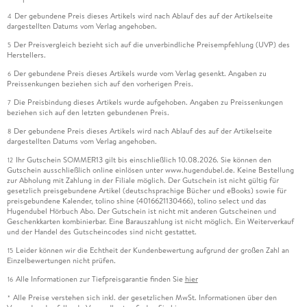
Der gebundene Preis dieses Artikels wird nach Ablauf des auf der Artikelseite
4
dargestellten Datums vom Verlag angehoben.
Der Preisvergleich bezieht sich auf die unverbindliche Preisempfehlung (UVP) des
5
Herstellers.
Der gebundene Preis dieses Artikels wurde vom Verlag gesenkt. Angaben zu
6
Preissenkungen beziehen sich auf den vorherigen Preis.
Die Preisbindung dieses Artikels wurde aufgehoben. Angaben zu Preissenkungen
7
beziehen sich auf den letzten gebundenen Preis.
Der gebundene Preis dieses Artikels wird nach Ablauf des auf der Artikelseite
8
dargestellten Datums vom Verlag angehoben.
Ihr Gutschein SOMMER13 gilt bis einschließlich 10.08.2026. Sie können den
12
Gutschein ausschließlich online einlösen unter www.hugendubel.de. Keine Bestellung
zur Abholung mit Zahlung in der Filiale möglich. Der Gutschein ist nicht gültig für
gesetzlich preisgebundene Artikel (deutschsprachige Bücher und eBooks) sowie für
preisgebundene Kalender, tolino shine (4016621130466), tolino select und das
Hugendubel Hörbuch Abo. Der Gutschein ist nicht mit anderen Gutscheinen und
Geschenkkarten kombinierbar. Eine Barauszahlung ist nicht möglich. Ein Weiterverkauf
und der Handel des Gutscheincodes sind nicht gestattet.
Leider können wir die Echtheit der Kundenbewertung aufgrund der großen Zahl an
15
Einzelbewertungen nicht prüfen.
Alle Informationen zur Tiefpreisgarantie finden Sie
hier
16
Alle Preise verstehen sich inkl. der gesetzlichen MwSt. Informationen über den
*