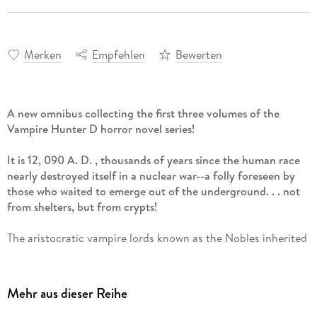
Merken
Empfehlen
Bewerten
A new omnibus collecting the first three volumes of the
Vampire Hunter D horror novel series!
It is 12, 090 A. D. , thousands of years since the human race
nearly destroyed itself in a nuclear war--a folly foreseen by
those who waited to emerge out of the underground. . . not
from shelters, but from crypts!
The aristocratic vampire lords known as the Nobles inherited
our world, and with dark science and immortal patience made
real the things that mortals had merely dreamed, whether
voyaging to the distant stars, or conjuring monsters to roam
Mehr aus dieser Reihe
the Earth.