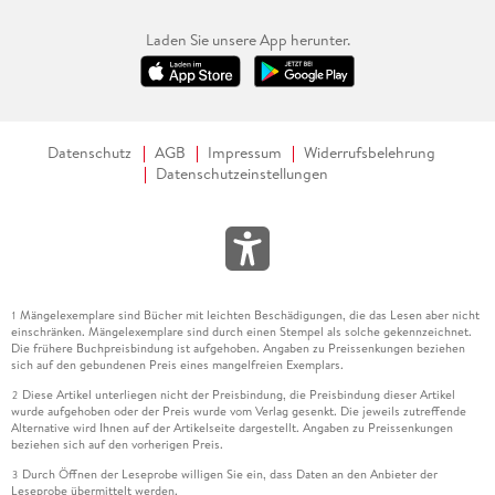
Laden Sie unsere App herunter.
Datenschutz
AGB
Impressum
Widerrufsbelehrung
Datenschutzeinstellungen
Mängelexemplare sind Bücher mit leichten Beschädigungen, die das Lesen aber nicht
1
einschränken. Mängelexemplare sind durch einen Stempel als solche gekennzeichnet.
Die frühere Buchpreisbindung ist aufgehoben. Angaben zu Preissenkungen beziehen
sich auf den gebundenen Preis eines mangelfreien Exemplars.
Diese Artikel unterliegen nicht der Preisbindung, die Preisbindung dieser Artikel
2
wurde aufgehoben oder der Preis wurde vom Verlag gesenkt. Die jeweils zutreffende
Alternative wird Ihnen auf der Artikelseite dargestellt. Angaben zu Preissenkungen
beziehen sich auf den vorherigen Preis.
Durch Öffnen der Leseprobe willigen Sie ein, dass Daten an den Anbieter der
3
Leseprobe übermittelt werden.