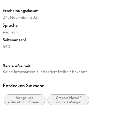
Erscheinungsdatum
04. November 2021
Sprache
englisch
Seitenanzahl
640
Reihe
Dark Horse Comics,U.S.
Barrierefreiheit
Autor/Autorin
Keine Information zur Barrierefreiheit bekannt
Hideyuki Kikuchi
Verlag/Hersteller
Entdecken Sie mehr
Turnaround Pub. Serv. Ltd
Manga und
Graphic Novel /
Produktart
ostasiatische Comic-
Comic / Manga:
kartoniert
Stile bzw. -Traditionen
Horror,
(Manhwa, Manhua,
Geistergeschichten,
Gewicht
internationale Manga)
Übernatürliches