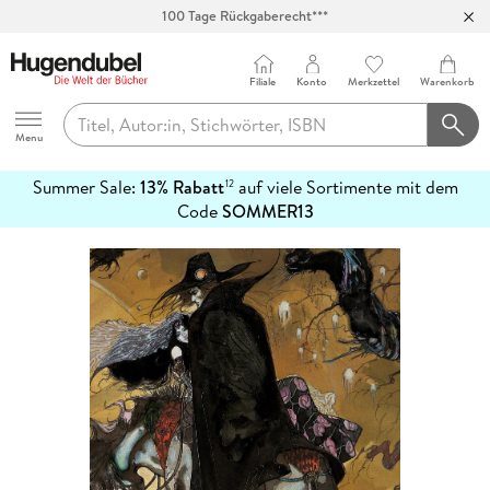
100 Tage Rückgaberecht***
Abholung in über 100 Filialen
Filiale
Konto
Merkzettel
Warenkorb
Hugendubel
Menu
Summer Sale:
13% Rabatt
auf viele Sortimente mit dem
12
mehr
Code
SOMMER13
erfahren