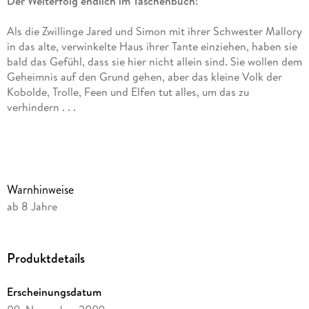
Der Welterfolg endlich im Taschenbuch!
Als die Zwillinge Jared und Simon mit ihrer Schwester Mallory
in das alte, verwinkelte Haus ihrer Tante einziehen, haben sie
bald das Gefühl, dass sie hier nicht allein sind. Sie wollen dem
Geheimnis auf den Grund gehen, aber das kleine Volk der
Kobolde, Trolle, Feen und Elfen tut alles, um das zu
verhindern . . .
Mit einer verschlüsselten Landkarte machen die Kinder sich
auf die Suche nach dem gestohlenen Handbuch und
gelangen in das Reich der Elfen. Als Jared dort gefangen
genommen wird, müssen sie sich entscheiden: Jareds Freiheit
Warnhinweise
oder das Handbuch . . .
ab 8 Jahre
Fantastische Kinderunterhaltung vom Feinsten.
Produktdetails
Ausstattung: Mit s/w Illustrationen
Erscheinungsdatum