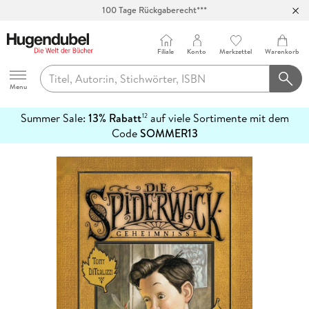
100 Tage Rückgaberecht***
Abholung in über 100 Filialen
Filiale
Konto
Merkzettel
Warenkorb
Hugendubel
Menu
Summer Sale:
13% Rabatt
auf viele Sortimente mit dem
12
mehr
Code
SOMMER13
erfahren