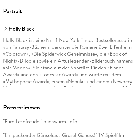
Penguin Random House Verlagsgruppe GmbH, Neumarkter
Straße 28, 81673 München,
Portrait
produktsicherheit@penguinrandomhouse.de
Holly Black
Holly Black ist eine Nr. -1-New-York-Times-Bestsellerautorin
von Fantasy-Büchern, darunter die Romane über Elfenheim,
»Coldtown«, »Die Spiderwick Geheimnisse«, die »Book of
Night«-Dilogie sowie ein Artuslegenden-Bilderbuch namens
»Sir Morien«. Sie stand auf der Shortlist für den »Eisner
Award« und den »Lodestar Award« und wurde mit dem
»Mythopoeic Award«, einem »Nebula« und einem »Newbery
Honor« ausgezeichnet. Ihre Bücher wurden weltweit in 32
Sprachen übersetzt und verfilmt. Derzeit lebt sie mit ihrem
Mann, ihrer Tochter und ihrem Sohn in Neuengland in einem
Pressestimmen
Haus mit einer geheimen Bibliothek. Mehr über die Autorin
online unter blackholly. com.
"Pure Lesefreude!" buchwurm. info
"Ein packender Gänsehaut-Grusel-Genuss!" TV Spielfilm