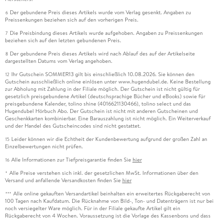
Der gebundene Preis dieses Artikels wurde vom Verlag gesenkt. Angaben zu
6
Preissenkungen beziehen sich auf den vorherigen Preis.
Die Preisbindung dieses Artikels wurde aufgehoben. Angaben zu Preissenkungen
7
beziehen sich auf den letzten gebundenen Preis.
Der gebundene Preis dieses Artikels wird nach Ablauf des auf der Artikelseite
8
dargestellten Datums vom Verlag angehoben.
Ihr Gutschein SOMMER13 gilt bis einschließlich 10.08.2026. Sie können den
12
Gutschein ausschließlich online einlösen unter www.hugendubel.de. Keine Bestellung
zur Abholung mit Zahlung in der Filiale möglich. Der Gutschein ist nicht gültig für
gesetzlich preisgebundene Artikel (deutschsprachige Bücher und eBooks) sowie für
preisgebundene Kalender, tolino shine (4016621130466), tolino select und das
Hugendubel Hörbuch Abo. Der Gutschein ist nicht mit anderen Gutscheinen und
Geschenkkarten kombinierbar. Eine Barauszahlung ist nicht möglich. Ein Weiterverkauf
und der Handel des Gutscheincodes sind nicht gestattet.
Leider können wir die Echtheit der Kundenbewertung aufgrund der großen Zahl an
15
Einzelbewertungen nicht prüfen.
Alle Informationen zur Tiefpreisgarantie finden Sie
hier
16
Alle Preise verstehen sich inkl. der gesetzlichen MwSt. Informationen über den
*
Versand und anfallende Versandkosten finden Sie
hier
Alle online gekauften Versandartikel beinhalten ein erweitertes Rückgaberecht von
***
100 Tagen nach Kaufdatum. Die Rücknahme von Bild-, Ton- und Datenträgern ist nur bei
noch versiegelter Ware möglich. Für in der Filiale gekaufte Artikel gilt ein
Rückgaberecht von 4 Wochen. Voraussetzung ist die Vorlage des Kassenbons und dass