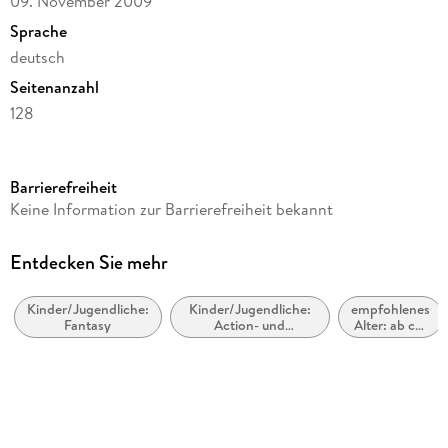
09. November 2009
Sprache
deutsch
Seitenanzahl
128
Altersempfehlung
ab 8 Jahre
Barrierefreiheit
Reihe
Keine Information zur Barrierefreiheit bekannt
cbj Taschenbücher
Autor/Autorin
Entdecken Sie mehr
Holly Black, Tony DiTerlizzi
Kinder/Jugendliche:
Kinder/Jugendliche:
empfohlenes
Übersetzung
Fantasy
Action- und
Alter: ab ca.
Anne Brauner
Abenteuergeschichten
8 Jahre
Illustrationen
Tony DiTerlizzi
Verlag/Hersteller